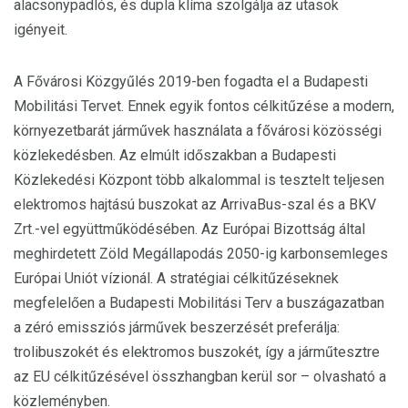
alacsonypadlós, és dupla klíma szolgálja az utasok
igényeit.
A Fővárosi Közgyűlés 2019-ben fogadta el a Budapesti
Mobilitási Tervet. Ennek egyik fontos célkitűzése a modern,
környezetbarát járművek használata a fővárosi közösségi
közlekedésben. Az elmúlt időszakban a Budapesti
Közlekedési Központ több alkalommal is tesztelt teljesen
elektromos hajtású buszokat az ArrivaBus-szal és a BKV
Zrt.-vel együttműködésében. Az Európai Bizottság által
meghirdetett Zöld Megállapodás 2050-ig karbonsemleges
Európai Uniót vízionál. A stratégiai célkitűzéseknek
megfelelően a Budapesti Mobilitási Terv a buszágazatban
a zéró emissziós járművek beszerzését preferálja:
trolibuszokét és elektromos buszokét, így a járműtesztre
az EU célkitűzésével összhangban kerül sor – olvasható a
közleményben.