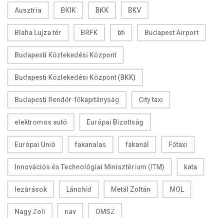
Ausztria
BKIK
BKK
BKV
Blaha Lujza tér
BRFK
bti
Budapest Airport
Budapesti Közlekedési Központ
Budapesti Közlekedési Központ (BKK)
Budapesti Rendőr-főkapitányság
City taxi
elektromos autó
Európai Bizottság
Európai Unió
fakanalas
fakanál
Főtaxi
Innovációs és Technológiai Minisztérium (ITM)
kata
lezárások
Lánchíd
Metál Zoltán
MOL
Nagy Zoli
nav
OMSZ