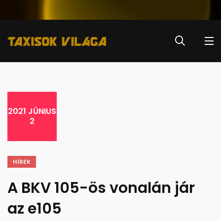
2021 JÚNIUS
2
HÍREK
A BKV 105-ös vonalán jár
az e105