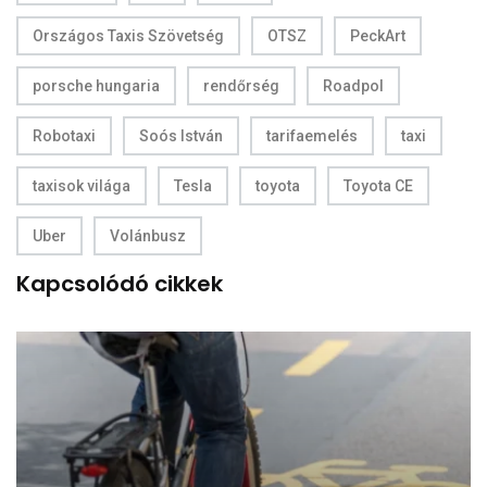
Országos Taxis Szövetség
OTSZ
PeckArt
porsche hungaria
rendőrség
Roadpol
Robotaxi
Soós István
tarifaemelés
taxi
taxisok világa
Tesla
toyota
Toyota CE
Uber
Volánbusz
Kapcsolódó cikkek