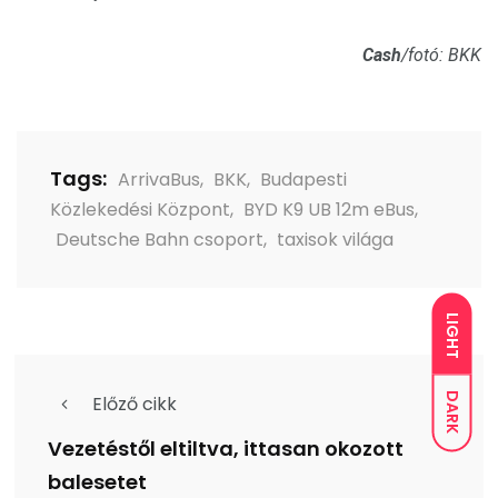
Cash
/fotó: BKK
Tags:
ArrivaBus
,
BKK
,
Budapesti
Közlekedési Központ
,
BYD K9 UB 12m eBus
,
Deutsche Bahn csoport
,
taxisok világa
LIGHT
DARK
Előző cikk
Vezetéstől eltiltva, ittasan okozott
balesetet