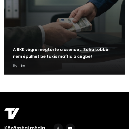
A BKK végre megtörte a csendet: Soha többé
nem épülhet be taxis maffia a cégbe!
By
-ko
Közösségi média