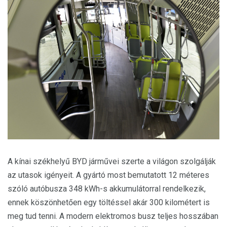
A kínai székhelyű BYD járművei szerte a világon szolgálják
az utasok igényeit. A gyártó most bemutatott 12 méteres
szóló autóbusza 348 kWh-s akkumulátorral rendelkezik,
ennek köszönhetően egy töltéssel akár 300 kilométert is
meg tud tenni. A modern elektromos busz teljes hosszában