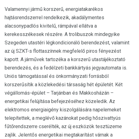
Valamennyi jármű korszerű, energiatakarékos
hajtásrendszerrel rendelkezik, akadálymentes
alacsonypadlós kivitelű, rámpával ellátva a
kerekesszékesek részére. A trolibuszok mindegyike
Szegeden utastéri légkondicionáló berendezést, valamint
az új SZKT-s flottaszínnek megfelelő piros fényezést
kapott. A járművek tartozéka a korszerű utastájékoztató
berendezés, és a fedélzeti bankkártyás jegyautomata is.
Uniós támogatással és önkormányzati forrásból
korszerűsítik a közlekedési társaság hét épületét. Két
végállomás-épület – Tarjánban és Makkosházán –
energetikai felújítása befejezéséhez közeledik. Az
elektromos energiaigény kiszolgálására napelemeket
telepítettek, a meglévő kazánokat pedig hőszivattyús
fűtőrendszerre cserélték, az új eszközök tesztüzeme
zajlik. Jelentős energetikai megtakarítást várnak a