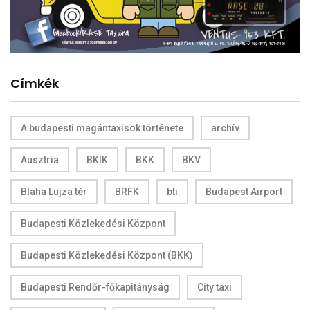
Címkék
A budapesti magántaxisok története
archív
Ausztria
BKIK
BKK
BKV
Blaha Lujza tér
BRFK
bti
Budapest Airport
Budapesti Közlekedési Központ
Budapesti Közlekedési Központ (BKK)
Budapesti Rendőr-főkapitányság
City taxi