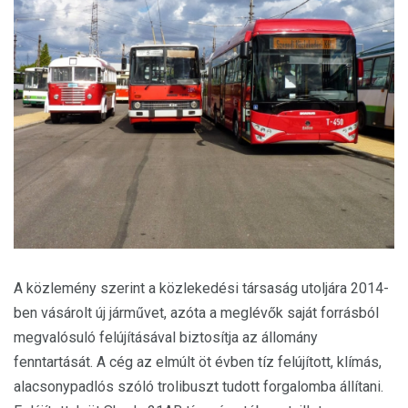
A közlemény szerint a közlekedési társaság utoljára 2014-
ben vásárolt új járművet, azóta a meglévők saját forrásból
megvalósuló felújításával biztosítja az állomány
fenntartását. A cég az elmúlt öt évben tíz felújított, klímás,
alacsonypadlós szóló trolibuszt tudott forgalomba állítani.