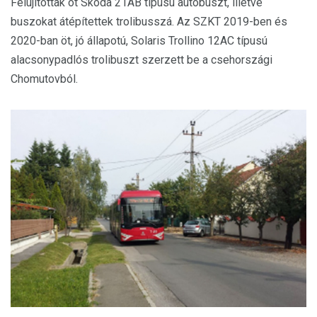
Felújítottak öt Skoda 21AB típusú autóbuszt, illetve
buszokat átépítettek trolibusszá. Az SZKT 2019-ben és
2020-ban öt, jó állapotú, Solaris Trollino 12AC típusú
alacsonypadlós trolibuszt szerzett be a csehországi
Chomutovból.