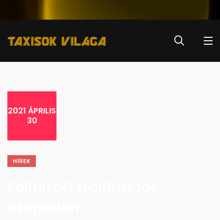
2021 ÁPRILIS
30
HÍREK
Felújított trolibuszok
Szegeden