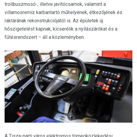
trolibuszmosó-, illetve javítócsarnok, valamint a
villamosremíz karbantartó műhelyének, étkezőjének és
raktárának rekonstrukciójától is. Az épületek új
hőszigetelést kapnak, kicserélik a nyílászárókat és a
fűtésrendszert – áll a közleményben.
A Tisza-parti város elektromos tömegközlekedési