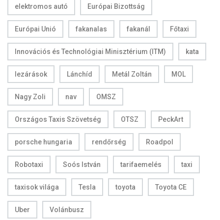
elektromos autó
Európai Bizottság
Európai Unió
fakanalas
fakanál
Főtaxi
Innovációs és Technológiai Minisztérium (ITM)
kata
lezárások
Lánchíd
Metál Zoltán
MOL
Nagy Zoli
nav
OMSZ
Országos Taxis Szövetség
OTSZ
PeckArt
porsche hungaria
rendőrség
Roadpol
Robotaxi
Soós István
tarifaemelés
taxi
taxisok világa
Tesla
toyota
Toyota CE
Uber
Volánbusz