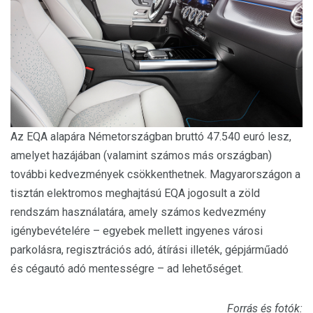
Az EQA alapára Németországban bruttó 47.540 euró lesz,
amelyet hazájában (valamint számos más országban)
további kedvezmények csökkenthetnek. Magyarországon a
tisztán elektromos meghajtású EQA jogosult a zöld
rendszám használatára, amely számos kedvezmény
igénybevételére – egyebek mellett ingyenes városi
parkolásra, regisztrációs adó, átírási illeték, gépjárműadó
és cégautó adó mentességre – ad lehetőséget.
Forrás és fotók: