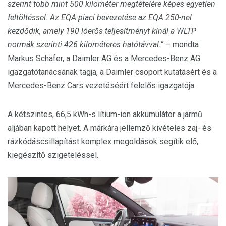
szerint több mint 500 kilométer megtételére képes egyetlen
feltöltéssel. Az EQA piaci bevezetése az EQA 250-nel
kezdődik, amely 190 lóerős teljesítményt kínál a WLTP
normák szerinti 426 kilométeres hatótávval.”
– mondta
Markus Schäfer, a Daimler AG és a Mercedes-Benz AG
igazgatótanácsának tagja, a Daimler csoport kutatásért és a
Mercedes-Benz Cars vezetéséért felelős igazgatója
A kétszintes, 66,5 kWh-s lítium-ion akkumulátor a jármű
aljában kapott helyet. A márkára jellemző kivételes zaj- és
rázkódáscsillapítást komplex megoldások segítik elő,
kiegészítő szigeteléssel.