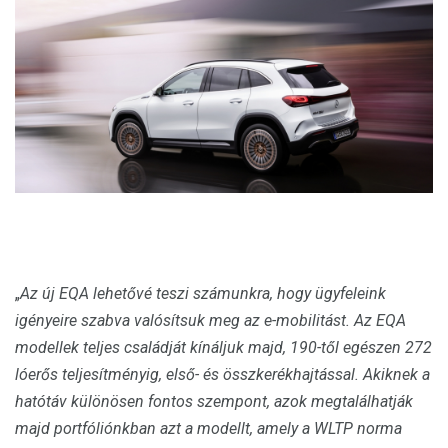
„
Az új EQA lehetővé teszi számunkra, hogy ügyfeleink
igényeire szabva valósítsuk meg az e-mobilitást. Az EQA
modellek teljes családját kínáljuk majd, 190-től egészen 272
lóerős teljesítményig, első- és összkerékhajtással. Akiknek a
hatótáv különösen fontos szempont, azok megtalálhatják
majd portfóliónkban azt a modellt, amely a WLTP norma