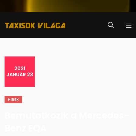
2021
JANUÁR 23
HÍREK
Bemutatkozik a Mercedes-
Benz EQA