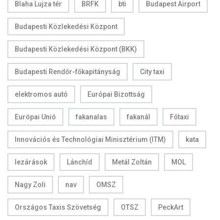
Blaha Lujza tér
BRFK
bti
Budapest Airport
Budapesti Közlekedési Központ
Budapesti Közlekedési Központ (BKK)
Budapesti Rendőr-főkapitányság
City taxi
elektromos autó
Európai Bizottság
Európai Unió
fakanalas
fakanál
Főtaxi
Innovációs és Technológiai Minisztérium (ITM)
kata
lezárások
Lánchíd
Metál Zoltán
MOL
Nagy Zoli
nav
OMSZ
Országos Taxis Szövetség
OTSZ
PeckArt