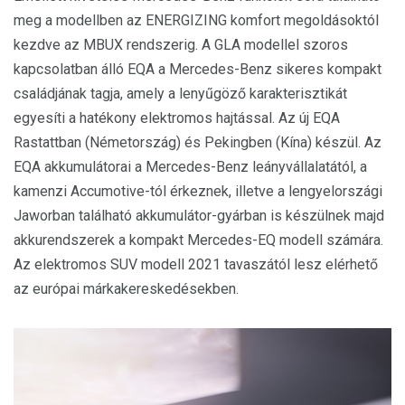
meg a modellben az ENERGIZING komfort megoldásoktól
kezdve az MBUX rendszerig. A GLA modellel szoros
kapcsolatban álló EQA a Mercedes-Benz sikeres kompakt
családjának tagja, amely a lenyűgöző karakterisztikát
egyesíti a hatékony elektromos hajtással. Az új EQA
Rastattban (Németország) és Pekingben (Kína) készül. Az
EQA akkumulátorai a Mercedes-Benz leányvállalatától, a
kamenzi Accumotive-tól érkeznek, illetve a lengyelországi
Jaworban található akkumulátor-gyárban is készülnek majd
akkurendszerek a kompakt Mercedes-EQ modell számára.
Az elektromos SUV modell 2021 tavaszától lesz elérhető
az európai márkakereskedésekben.