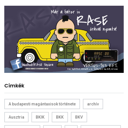
Címkék
A budapesti magántaxisok története
archív
Ausztria
BKIK
BKK
BKV