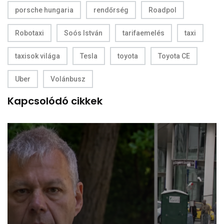
porsche hungaria
rendőrség
Roadpol
Robotaxi
Soós István
tarifaemelés
taxi
taxisok világa
Tesla
toyota
Toyota CE
Uber
Volánbusz
Kapcsolódó cikkek