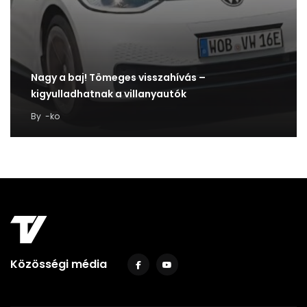
Nagy a baj! Tömeges visszahívás –
kigyulladhatnak a villanyautók
By
-ko
Közösségi média