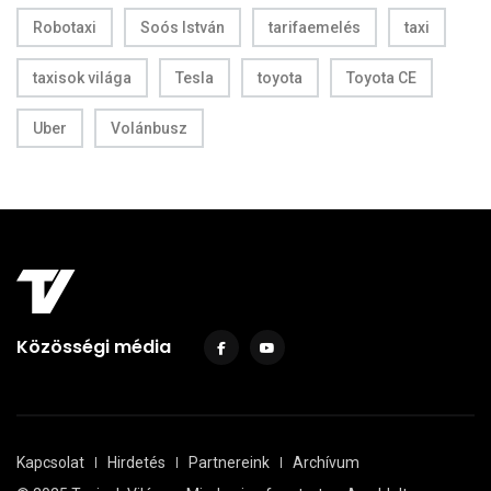
Robotaxi
Soós István
tarifaemelés
taxi
taxisok világa
Tesla
toyota
Toyota CE
Uber
Volánbusz
Közösségi média
Kapcsolat
Hirdetés
Partnereink
Archívum