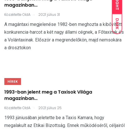
LIGHT
magazinban…
.
Közzétette
OldA
2021 július 31
DARK
A magántaxi megjelenése 1982-ben meghozta a kibővített
konkurencia-harcot a két nagy állami cégnek, a Főtaxinak és
a Volántaxinak. Először a megrendelőkön, majd nemsokára
a drosztokon
HÍREK
1993-ban jelent meg a Taxisok Világa
magazinban…
.
Közzétette
OldA
2021 július 25
1993 júniusában jeletette be a Taxis Kamara, hogy
megalakult az Etikai Bizottság. Ennek működéséről, céljairól