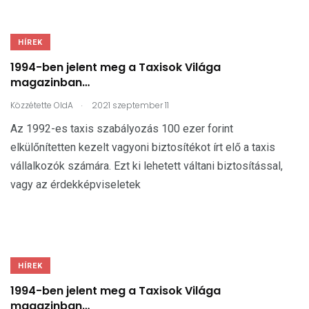
HÍREK
1994-ben jelent meg a Taxisok Világa
magazinban…
.
Közzétette
OldA
2021 szeptember 11
Az 1992-es taxis szabályozás 100 ezer forint
elkülőnítetten kezelt vagyoni biztosítékot írt elő a taxis
vállalkozók számára. Ezt ki lehetett váltani biztosítással,
vagy az érdekképviseletek
HÍREK
1994-ben jelent meg a Taxisok Világa
magazinban…