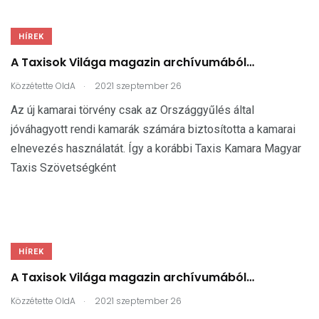
HÍREK
A Taxisok Világa magazin archívumából…
.
Közzétette
OldA
2021 szeptember 26
Az új kamarai törvény csak az Országgyűlés által
jóváhagyott rendi kamarák számára biztosította a kamarai
elnevezés használatát. Így a korábbi Taxis Kamara Magyar
Taxis Szövetségként
HÍREK
A Taxisok Világa magazin archívumából…
.
Közzétette
OldA
2021 szeptember 26