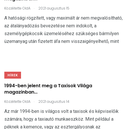
.
Közzétette
OldA
2021 augusztus 15
A hatósági rögzített, vagy maximált ár nem megvalósítható,
az átalányadózás bevezetése nem indokolt, a
személygépkocsik üzemeléséhez szükséges bármilyen
üzemanyag után fizetett áfa nem visszaigényelhető, mint
HÍREK
1994-ben jelent meg a Taxisok Világa
magazinban…
.
Közzétette
OldA
2021 augusztus 14
Az már 1994-ben is világos volt a taxisok és képviselőik
számára, hogy a taxiautó munkaeszköz. Mint például a
péknek a kemence, vagy az esztergályosnak az