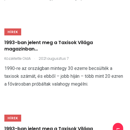
HÍREK
1993-ban jelent meg a Taxisok Világa
magazinban…
.
Közzétette
OldA
2021 augusztus 7
1990-re az országban mintegy 30 ezerre becsülték a
taxisok számát, és ebből – jobb híján – több mint 20 ezren
a fővárosban próbáltak valahogy megélni.
HÍREK
1993-ban jelent meg a Taxisok Világa