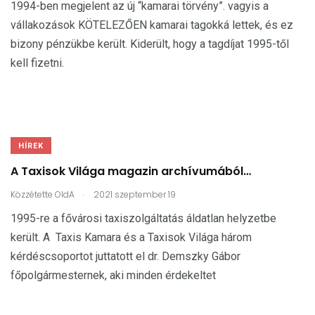
1994-ben megjelent az új “kamarai törvény”. vagyis a
vállakozások KÖTELEZŐEN kamarai tagokká lettek, és ez
bizony pénzükbe került. Kiderült, hogy a tagdíjat 1995-től
kell fizetni.
HÍREK
A Taxisok Világa magazin archívumából…
.
Közzétette
OldA
2021 szeptember 19
1995-re a fővárosi taxiszolgáltatás áldatlan helyzetbe
került. A Taxis Kamara és a Taxisok Világa három
kérdéscsoportot juttatott el dr. Demszky Gábor
főpolgármesternek, aki minden érdekeltet