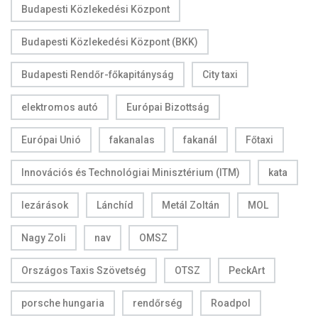
Budapesti Közlekedési Központ
Budapesti Közlekedési Központ (BKK)
Budapesti Rendőr-főkapitányság
City taxi
elektromos autó
Európai Bizottság
Európai Unió
fakanalas
fakanál
Főtaxi
Innovációs és Technológiai Minisztérium (ITM)
kata
lezárások
Lánchíd
Metál Zoltán
MOL
Nagy Zoli
nav
OMSZ
Országos Taxis Szövetség
OTSZ
PeckArt
porsche hungaria
rendőrség
Roadpol