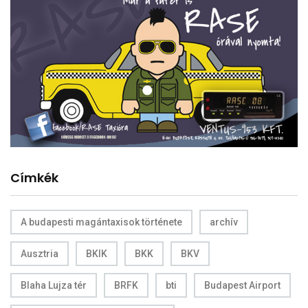
Címkék
A budapesti magántaxisok története
archív
Ausztria
BKIK
BKK
BKV
Blaha Lujza tér
BRFK
bti
Budapest Airport