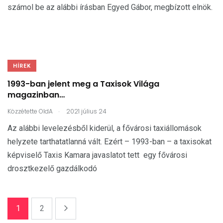
számol be az alábbi írásban Egyed Gábor, megbízott elnök.
HÍREK
1993-ban jelent meg a Taxisok Világa
magazinban…
.
Közzétette
OldA
2021 július 24
Az alábbi levelezésből kiderül, a fővárosi taxiállomások
helyzete tarthatatlanná vált. Ezért – 1993-ban – a taxisokat
képviselő Taxis Kamara javaslatot tett egy fővárosi
drosztkezelő gazdálkodó
1
2