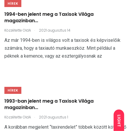
HÍREK
1994-ben jelent meg a Taxisok Világa
magazinban…
.
Közzétette
OldA
2021 augusztus 14
Az már 1994-ben is világos volt a taxisok és képviselőik
számára, hogy a taxiautó munkaeszköz. Mint például a
péknek a kemence, vagy az esztergályosnak az
HÍREK
1993-ban jelent meg a Taxisok Világa
magazinban…
.
LIGHT
Közzétette
OldA
2021 augusztus 1
A korábban megjelent “taxirendelet” többek között kötelező