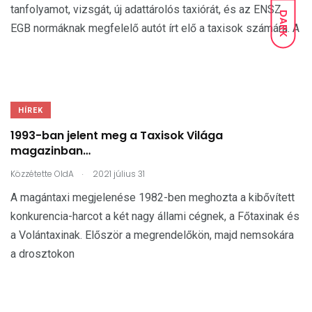
tanfolyamot, vizsgát, új adattárolós taxiórát, és az ENSZ
DARK
EGB normáknak megfelelő autót írt elő a taxisok számára. A
HÍREK
1993-ban jelent meg a Taxisok Világa
magazinban…
.
Közzétette
OldA
2021 július 31
A magántaxi megjelenése 1982-ben meghozta a kibővített
konkurencia-harcot a két nagy állami cégnek, a Főtaxinak és
a Volántaxinak. Először a megrendelőkön, majd nemsokára
a drosztokon