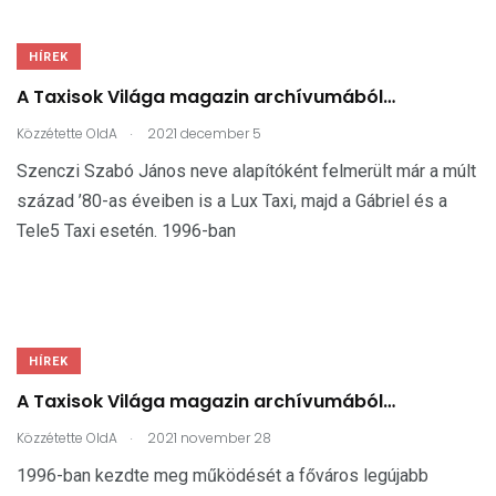
HÍREK
A Taxisok Világa magazin archívumából…
.
Közzétette
OldA
2021 december 5
Szenczi Szabó János neve alapítóként felmerült már a múlt
század ’80-as éveiben is a Lux Taxi, majd a Gábriel és a
Tele5 Taxi esetén. 1996-ban
HÍREK
A Taxisok Világa magazin archívumából…
.
Közzétette
OldA
2021 november 28
1996-ban kezdte meg működését a főváros legújabb