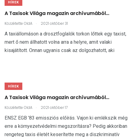
HÍREK
A Taxisok Világa magazin archívumából…
.
Közzétette
OldA
2021 október 31
A taxiállomáson a drosztfoglalók torkon lőttek egy taxist,
mert ő nem állhatott volna arra a helyre, amit valaki
kisajátított. Onnan ugyanis csak az dolgozhatott, aki
HÍREK
A Taxisok Világa magazin archívumából…
.
Közzétette
OldA
2021 október 17
ENSZ EGB ’83 emissziós előírás. Vajon ki emlékszik még
erre a környezetvédelmi megszorításra? Pedig akkoriban
rengeteg taxis életét keserítette meg a diszkriminatív