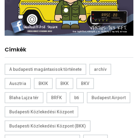
Címkék
A budapesti magántaxisok története
archív
Ausztria
BKIK
BKK
BKV
Blaha Lujza tér
BRFK
bti
Budapest Airport
Budapesti Közlekedési Központ
Budapesti Közlekedési Központ (BKK)