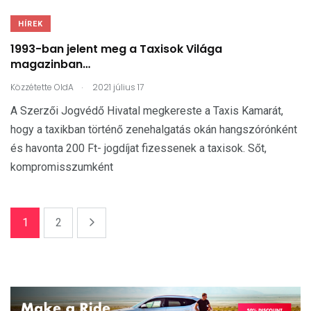
HÍREK
1993-ban jelent meg a Taxisok Világa
magazinban…
.
Közzétette
OldA
2021 július 17
A Szerzői Jogvédő Hivatal megkereste a Taxis Kamarát,
hogy a taxikban történő zenehalgatás okán hangszórónként
és havonta 200 Ft- jogdíjat fizessenek a taxisok. Sőt,
kompromisszumként
1
2