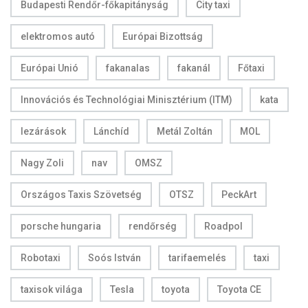
Budapesti Rendőr-főkapitányság
City taxi
elektromos autó
Európai Bizottság
Európai Unió
fakanalas
fakanál
Főtaxi
Innovációs és Technológiai Minisztérium (ITM)
kata
lezárások
Lánchíd
Metál Zoltán
MOL
Nagy Zoli
nav
OMSZ
Országos Taxis Szövetség
OTSZ
PeckArt
porsche hungaria
rendőrség
Roadpol
Robotaxi
Soós István
tarifaemelés
taxi
taxisok világa
Tesla
toyota
Toyota CE