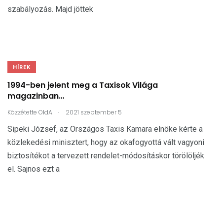
szabályozás. Majd jöttek
HÍREK
1994-ben jelent meg a Taxisok Világa
magazinban…
.
Közzétette
OldA
2021 szeptember 5
Sipeki József, az Országos Taxis Kamara elnöke kérte a
közlekedési minisztert, hogy az okafogyottá vált vagyoni
biztosítékot a tervezett rendelet-módosításkor törölöljék
el. Sajnos ezt a