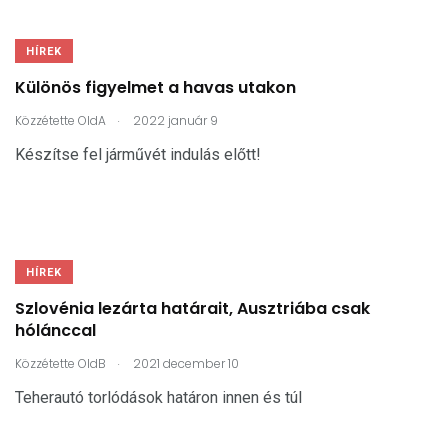
HÍREK
Különös figyelmet a havas utakon
.
Közzétette
OldA
2022 január 9
Készítse fel járművét indulás előtt!
HÍREK
Szlovénia lezárta határait, Ausztriába csak
hólánccal
.
Közzétette
OldB
2021 december 10
Teherautó torlódások határon innen és túl