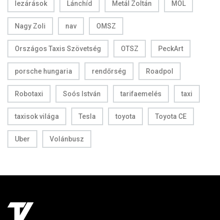
lezárások
Lánchíd
Metál Zoltán
MOL
Nagy Zoli
nav
OMSZ
Országos Taxis Szövetség
OTSZ
PeckArt
porsche hungaria
rendőrség
Roadpol
Robotaxi
Soós István
tarifaemelés
taxi
taxisok világa
Tesla
toyota
Toyota CE
Uber
Volánbusz