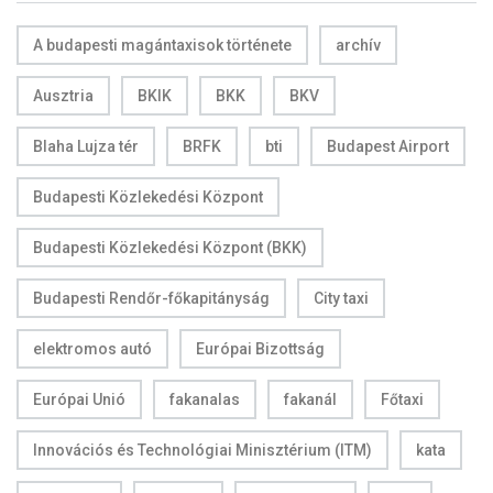
A budapesti magántaxisok története
archív
Ausztria
BKIK
BKK
BKV
Blaha Lujza tér
BRFK
bti
Budapest Airport
Budapesti Közlekedési Központ
Budapesti Közlekedési Központ (BKK)
Budapesti Rendőr-főkapitányság
City taxi
elektromos autó
Európai Bizottság
Európai Unió
fakanalas
fakanál
Főtaxi
Innovációs és Technológiai Minisztérium (ITM)
kata