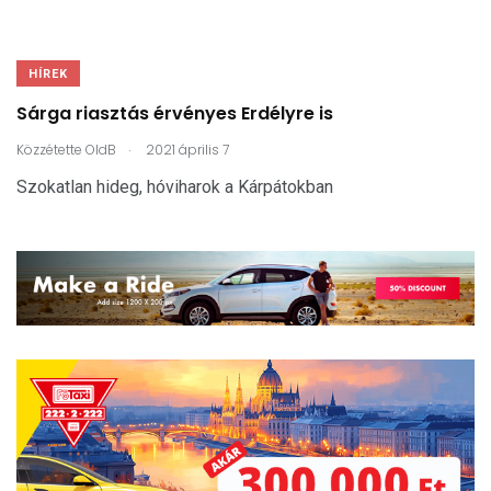
HÍREK
Sárga riasztás érvényes Erdélyre is
.
Közzétette
OldB
2021 április 7
Szokatlan hideg, hóviharok a Kárpátokban