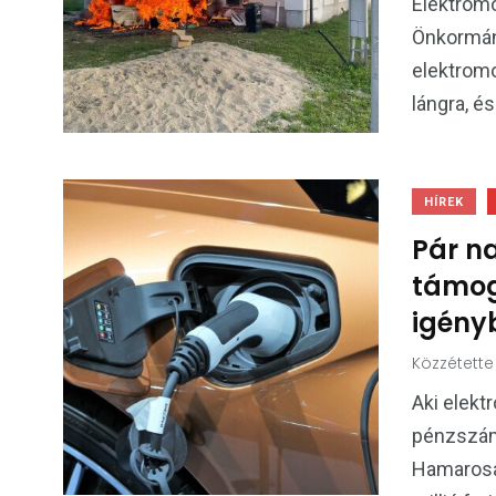
Elektromos
Önkormány
elektromo
lángra, és
HÍREK
Pár na
támog
igény
Közzétette
Aki elekt
pénzszáml
Hamarosa