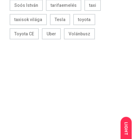
Soós István
tarifaemelés
taxi
taxisok világa
Tesla
toyota
Toyota CE
Uber
Volánbusz
LIGHT