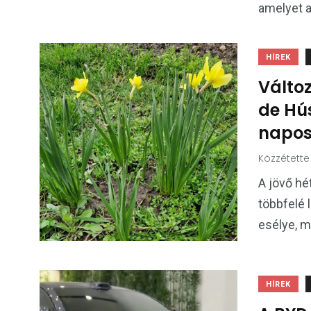
amelyet a
HÍREK
Változ
de Hú
napos,
Közzétette
A jövő hé
többfelé 
esélye, 
HÍREK