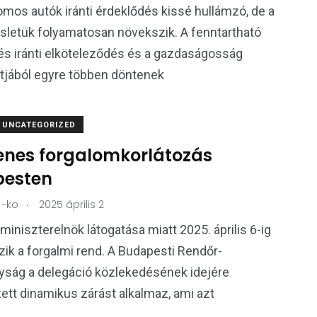
omos autók iránti érdeklődés kissé hullámzó, de a
esletük folyamatosan növekszik. A fenntartható
s iránti elköteleződés és a gazdaságosság
jából egyre többen döntenek
UNCATEGORIZED
lenes forgalomkorlátozás
esten
.
-ko
2025 április 2
 miniszterelnök látogatása miatt 2025. április 6-ig
ik a forgalmi rend. A Budapesti Rendőr-
yság a delegáció közlekedésének idejére
tt dinamikus zárást alkalmaz, ami azt