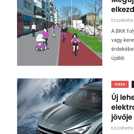
elkez
Közzétette
A BKK fol
vagy kere
érdekében
újabb
HÍREK
Új leh
elektr
jövője
Közzétette