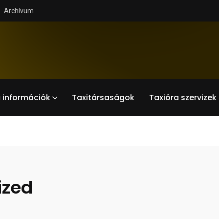
Archívum
 információk
Taxitársaságok
Taxióra szervizek
ized