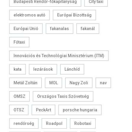
Budapesti Rendőr-főkapitányság
City taxi
elektromos autó
Európai Bizottság
Európai Unió
fakanalas
fakanál
Főtaxi
Innovációs és Technológiai Minisztérium (ITM)
kata
lezárások
Lánchíd
Metál Zoltán
MOL
Nagy Zoli
nav
OMSZ
Országos Taxis Szövetség
OTSZ
PeckArt
porsche hungaria
rendőrség
Roadpol
Robotaxi