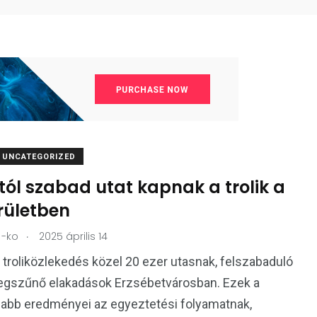
UNCATEGORIZED
ól szabad utat kapnak a trolik a
erületben
.
-ko
2025 április 14
troliközlekedés közel 20 ezer utasnak, felszabaduló
megszűnő elakadások Erzsébetvárosban. Ezek a
sabb eredményei az egyeztetési folyamatnak,