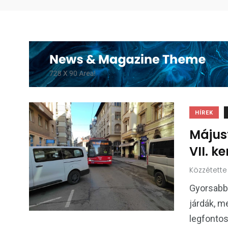
HÍREK
Májust
VII. k
Közzétette
Gyorsabb 
járdák, 
legfonto