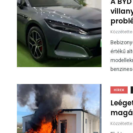
A BYD
villa
probl
Közzétette
Bebizonyo
értékű al
modellekn
benzines
HÍREK
Leéget
magáv
Közzétette