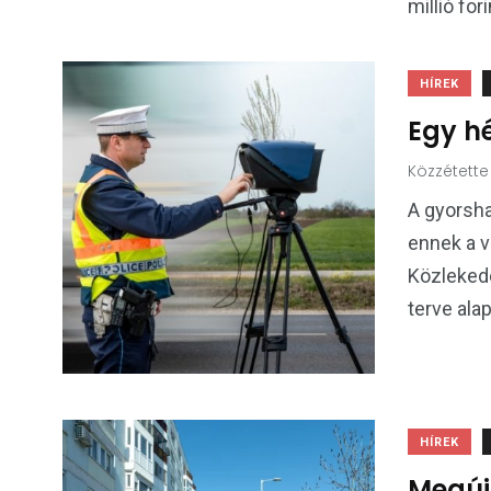
millió fori
HÍREK
Egy h
Közzétette
A gyorsha
ennek a v
Közleked
terve ala
HÍREK
Megúj