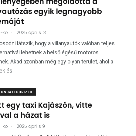
 lényegében megoldotta a
nyautózás egyik legnagyobb
émáját
.
-ko
2025 április 13
sodni látszik, hogy a villanyautók valóban teljes
ternatívái lehetnek a belső égésű motoros
ek. Akad azonban még egy olyan terület, ahol a
ek és
UNCATEGORIZED
t egy taxi Kajászón, vitte
al a házat is
.
-ko
2025 április 9