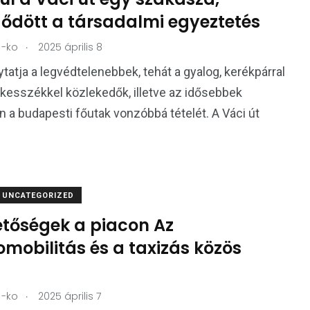
dődött a társadalmi egyeztetés
.
-ko
2025 április 8
ytatja a legvédtelenebbek, tehát a gyalog, kerékpárral
kesszékkel közlekedők, illetve az idősebbek
 a budapesti főutak vonzóbbá tételét. A Váci út
UNCATEGORIZED
etőségek a piacon Az
omobilitás és a taxizás közös
.
-ko
2025 április 7