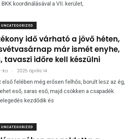
 BKK koordinálásával a VII. kerület,
UNCATEGORIZED
ékony idő várható a jövő héten,
svétvasárnap már ismét enyhe,
 tavaszi időre kell készülni
.
-ko
2025 április 14
t első felében még erősen felhős, borult lesz az ég,
lehet eső, saras eső, majd csökken a csapadék
melegedés kezdődik és
UNCATEGORIZED