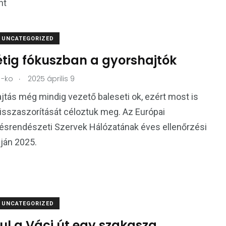
nt
UNCATEGORIZED
étig fókuszban a gyorshajtók
.
-ko
2025 április 9
jtás még mindig vezető baleseti ok, ezért most is
isszaszorítását céloztuk meg. Az Európai
ésrendészeti Szervek Hálózatának éves ellenőrzési
pján 2025.
UNCATEGORIZED
ul a Váci út egy szakasza,