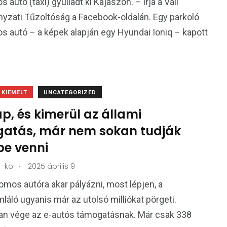
 autó (taxi) gyulladt ki Kajászón. – írja a Váli
zati Tűzoltóság a Facebook-oldalán. Egy parkoló
s autó – a képek alapján egy Hyundai Ioniq – kapott
KIEMELT
UNCATEGORIZED
p, és kimerül az állami
atás, már nem sokan tudják
be venni
.
-ko
2025 április 9
romos autóra akar pályázni, most lépjen, a
áló ugyanis már az utolsó milliókat pörgeti.
n vége az e-autós támogatásnak. Már csak 338