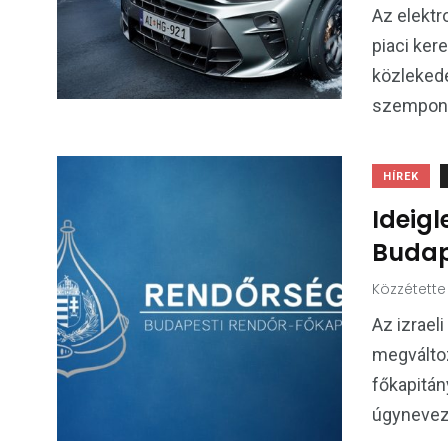
Az elektr
piaci ker
közlekedé
szempont
HÍREK
Ideig
Budap
Közzétette
Az izraeli
megváltoz
főkapitán
úgyneveze