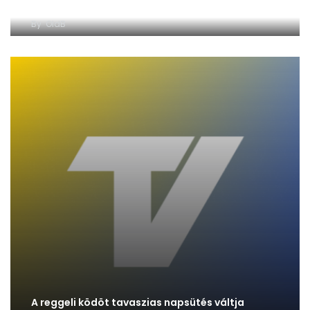
Nyolc megyére adtak ki figyelmeztetést
By
OldB
A reggeli ködöt tavaszias napsütés váltja