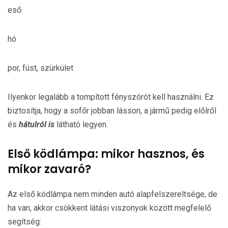
eső
hó
por, füst, szürkület
Ilyenkor legalább a tompított fényszórót kell használni. Ez
biztosítja, hogy a sofőr jobban lásson, a jármű pedig előlről
és
hátulról is
látható legyen.
Első ködlámpa: mikor hasznos, és
mikor zavaró?
Az első ködlámpa nem minden autó alapfelszereltsége, de
ha van, akkor csökkent látási viszonyok között megfelelő
segítség: