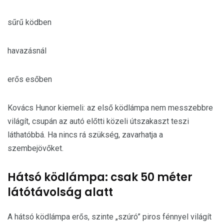
sűrű ködben
havazásnál
erős esőben
Kovács Hunor kiemeli: az első ködlámpa nem messzebbre
világít, csupán az autó előtti közeli útszakaszt teszi
láthatóbbá. Ha nincs rá szükség, zavarhatja a
szembejövőket.
Hátsó ködlámpa: csak 50 méter
látótávolság alatt
A hátsó ködlámpa erős, szinte „szúró” piros fénnyel világít