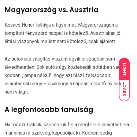
Magyarország vs. Ausztria
Kovács Hunor felhívja a figyelmet: Magyarországon a
tompított fényszóró nappal is kötelező. Ausztriában jó
látási viszonyok mellett nem kötelező, csak ajánlott.
Az automata világítás viszont egyik országban sem
LIGHT
tévedhetetlen. Sok autós úgy közlekedik sötétben vagy
ködben „lámpa nélkül”, hogy azt hiszi, felkapcsolt
világítással megy – csakhogy a nappali menetfény hátul
DARK
nem világít.
A legfontosabb tanulság
Ha rosszul látunk, kapcsoljuk fel a megfelelő világítást. Ha
már nincs rá szükség, kapcsoljuk ki. Ködben pedig