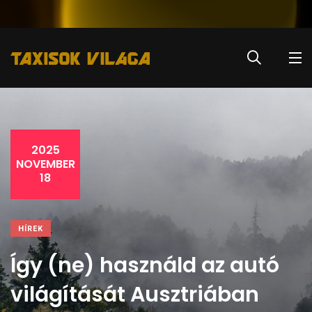
2025
NOVEMBER
18
HÍREK
Így (ne) használd az autó
világítását Ausztriában