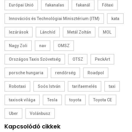
Európai Unió
fakanalas
fakanál
Főtaxi
Innovációs és Technológiai Minisztérium (ITM)
kata
lezárások
Lánchíd
Metál Zoltán
MOL
Nagy Zoli
nav
OMSZ
Országos Taxis Szövetség
OTSZ
PeckArt
porsche hungaria
rendőrség
Roadpol
Robotaxi
Soós István
tarifaemelés
taxi
taxisok világa
Tesla
toyota
Toyota CE
Uber
Volánbusz
Kapcsolódó cikkek