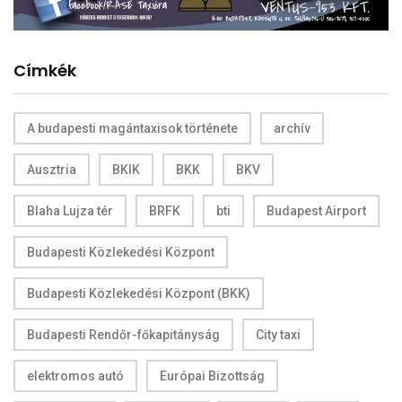
Címkék
A budapesti magántaxisok története
archív
Ausztria
BKIK
BKK
BKV
Blaha Lujza tér
BRFK
bti
Budapest Airport
Budapesti Közlekedési Központ
Budapesti Közlekedési Központ (BKK)
Budapesti Rendőr-főkapitányság
City taxi
elektromos autó
Európai Bizottság