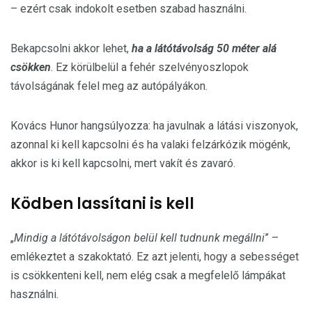
– ezért csak indokolt esetben szabad használni.
Bekapcsolni akkor lehet,
ha a látótávolság 50 méter alá
csökken
. Ez körülbelül a fehér szelvényoszlopok
távolságának felel meg az autópályákon.
Kovács Hunor hangsúlyozza: ha javulnak a látási viszonyok,
azonnal ki kell kapcsolni és ha valaki felzárkózik mögénk,
akkor is ki kell kapcsolni, mert vakít és zavaró.
Ködben lassítani is kell
„
Mindig a látótávolságon belül kell tudnunk megállni
” –
emlékeztet a szakoktató. Ez azt jelenti, hogy a sebességet
is csökkenteni kell, nem elég csak a megfelelő lámpákat
használni.