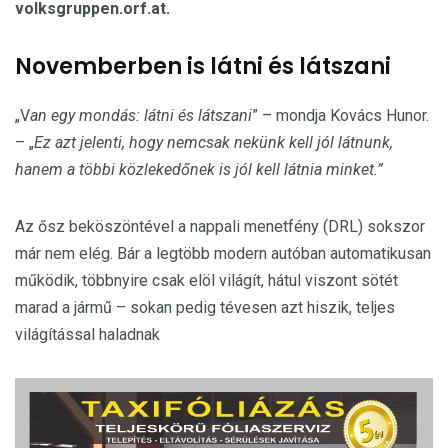
volksgruppen.orf.at.
Novemberben is látni és látszani
„V
an egy mondás: látni és látszani
” – mondja Kovács Hunor.
– „
Ez azt jelenti, hogy nemcsak nekünk kell jól látnunk,
hanem a többi közlekedőnek is jól kell látnia minket.”
Az ősz beköszöntével a nappali menetfény (DRL) sokszor
már nem elég. Bár a legtöbb modern autóban automatikusan
működik, többnyire csak elöl világít, hátul viszont sötét
marad a jármű – sokan pedig tévesen azt hiszik, teljes
világítással haladnak