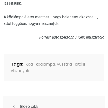
lassítsunk.
A ködlámpa életet menthet – vagy balesetet okozhat – ,
attól függően, hogyan használjuk.
Forrás:
autoszektor.hu
Kép: illusztráció
Tags:
Köd
,
ködlámpa. Ausztria
,
látási
viszonyok
Előző cikk