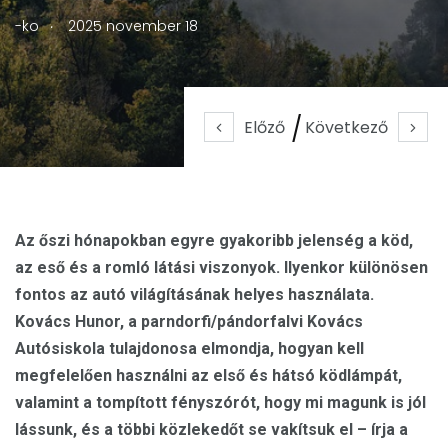
.
-ko
2025 november 18
Előző
Következő
Az őszi hónapokban egyre gyakoribb jelenség a köd,
az eső és a romló látási viszonyok. Ilyenkor különösen
fontos az autó világításának helyes használata.
Kovács Hunor, a parndorfi/pándorfalvi Kovács
Autósiskola tulajdonosa elmondja, hogyan kell
megfelelően használni az első és hátsó ködlámpát,
valamint a tompított fényszórót, hogy mi magunk is jól
lássunk, és a többi közlekedőt se vakítsuk el – írja a