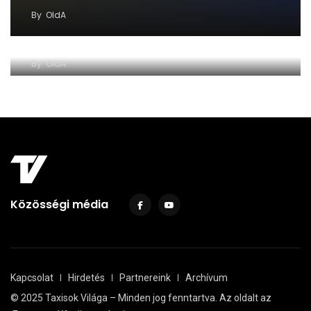
By
OldA
Ónos eső, köd nehezítheti a közlekedést
By
OldA
Közösségi média
Kapcsolat
Hirdetés
Partnereink
Archívum
© 2025 Taxisok Világa – Minden jog fenntartva. Az oldalt az