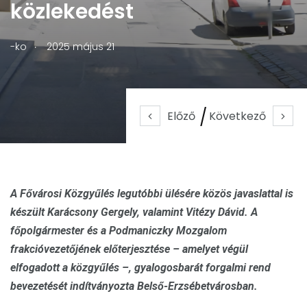
közlekedést
.
-ko
2025 május 21
Előző
Következő
A Fővárosi Közgyűlés legutóbbi ülésére közös javaslattal is
készült Karácsony Gergely, valamint Vitézy Dávid. A
főpolgármester és a Podmaniczky Mozgalom
frakcióvezetőjének előterjesztése – amelyet végül
elfogadott a közgyűlés –, gyalogosbarát forgalmi rend
bevezetését indítványozta Belső-Erzsébetvárosban.