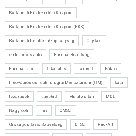
Budapesti Közlekedési Központ
Budapesti Közlekedési Központ (BKK)
Budapesti Rendőr-főkapitányság
City taxi
elektromos autó
Európai Bizottság
Európai Unió
fakanalas
fakanál
Főtaxi
Innovációs és Technológiai Minisztérium (ITM)
kata
lezárások
Lánchíd
Metál Zoltán
MOL
Nagy Zoli
nav
OMSZ
Országos Taxis Szövetség
OTSZ
PeckArt