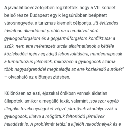
A javaslat bevezetőjében rögzítették, hogy a VII. kerület
belső része Budapest egyik legsűrűbben beépített
városnegyede, a turizmus kiemelt célpontja. „
Itt évtizedes
távlatban állandósult probléma a rendkívül sűrű
gyalogosforgalom és a gépjárműforgalom konfliktusa: a
szűk, nem erre méretezett utcák alkalmatlanok a kétféle
közlekedési igény egyidejű lebonyolítására, mindennaposak
a tumultuózus jelenetek, miközben a gyalogosok száma
több nagyságrenddel meghaladja az erre közlekedő autókét”
– olvasható az előterjesztésben.
Különösen az esti, éjszakai órákban vannak áldatlan
állapotok, amikor a megálló taxik, valamint „
sokszor egyéb
illegális tevékenységeket végző járművek akadályozzák a
gyalogosok, illetve a mögöttük feltorlódó járművek
haladását is. A problémát tetézi a kijelölt rakodóhelyek és e