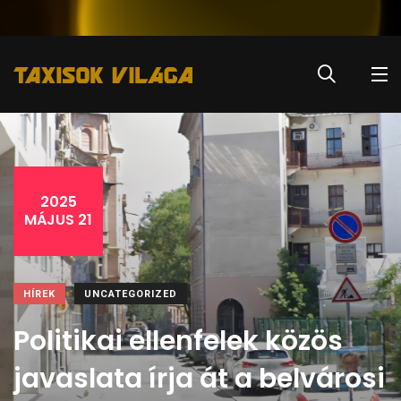
2025
MÁJUS 21
HÍREK
UNCATEGORIZED
Politikai ellenfelek közös
javaslata írja át a belvárosi