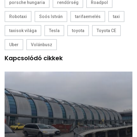
porsche hungaria
rendőrség
Roadpol
Robotaxi
Soós István
tarifaemelés
taxi
taxisok világa
Tesla
toyota
Toyota CE
Uber
Volánbusz
Kapcsolódó cikkek