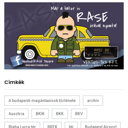
Címkék
A budapesti magántaxisok története
archív
Ausztria
BKIK
BKK
BKV
Blaha Lujza tér
BRFK
bti
Budapest Airport