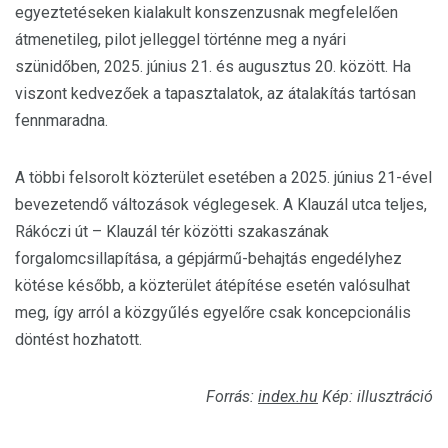
egyeztetéseken kialakult konszenzusnak megfelelően
átmenetileg, pilot jelleggel történne meg a nyári
szünidőben, 2025. június 21. és augusztus 20. között. Ha
viszont kedvezőek a tapasztalatok, az átalakítás tartósan
fennmaradna.
A többi felsorolt közterület esetében a 2025. június 21-ével
bevezetendő változások véglegesek. A Klauzál utca teljes,
Rákóczi út – Klauzál tér közötti szakaszának
forgalomcsillapítása, a gépjármű-behajtás engedélyhez
kötése később, a közterület átépítése esetén valósulhat
meg, így arról a közgyűlés egyelőre csak koncepcionális
döntést hozhatott.
Forrás:
index.hu
Kép: illusztráció