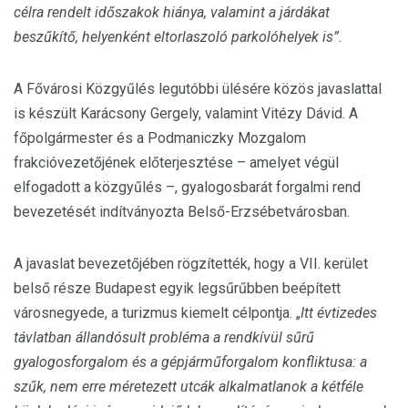
célra rendelt időszakok hiánya, valamint a járdákat
beszűkítő, helyenként eltorlaszoló parkolóhelyek is”.
A Fővárosi Közgyűlés legutóbbi ülésére közös javaslattal
is készült Karácsony Gergely, valamint Vitézy Dávid. A
főpolgármester és a Podmaniczky Mozgalom
frakcióvezetőjének előterjesztése – amelyet végül
elfogadott a közgyűlés –, gyalogosbarát forgalmi rend
bevezetését indítványozta Belső-Erzsébetvárosban.
A javaslat bevezetőjében rögzítették, hogy a VII. kerület
belső része Budapest egyik legsűrűbben beépített
városnegyede, a turizmus kiemelt célpontja. „
Itt évtizedes
távlatban állandósult probléma a rendkívül sűrű
gyalogosforgalom és a gépjárműforgalom konfliktusa: a
szűk, nem erre méretezett utcák alkalmatlanok a kétféle