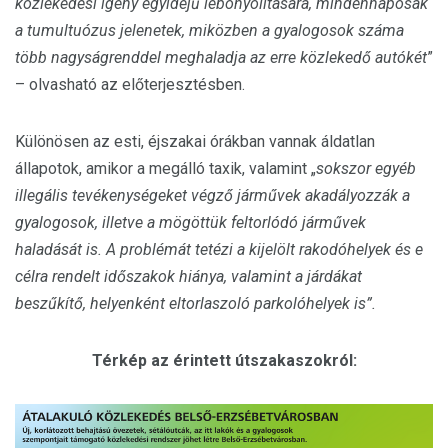
közlekedési igény egyidejű lebonyolítására, mindennaposak
a tumultuózus jelenetek, miközben a gyalogosok száma
több nagyságrenddel meghaladja az erre közlekedő autókét
”
– olvasható az előterjesztésben.
Különösen az esti, éjszakai órákban vannak áldatlan
állapotok, amikor a megálló taxik, valamint „
sokszor egyéb
illegális tevékenységeket végző járművek akadályozzák a
gyalogosok, illetve a mögöttük feltorlódó járművek
haladását is. A problémát tetézi a kijelölt rakodóhelyek és e
célra rendelt időszakok hiánya, valamint a járdákat
beszűkítő, helyenként eltorlaszoló parkolóhelyek is”.
Térkép az érintett útszakaszokról: