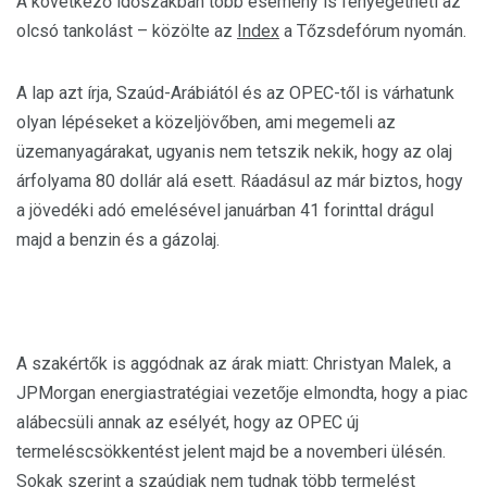
A következő időszakban több esemény is fenyegetheti az
olcsó tankolást – közölte az
Index
a Tőzsdefórum nyomán.
A lap azt írja, Szaúd-Arábiától és az OPEC-től is várhatunk
olyan lépéseket a közeljövőben, ami megemeli az
üzemanyagárakat, ugyanis nem tetszik nekik, hogy az olaj
árfolyama 80 dollár alá esett. Ráadásul az már biztos, hogy
a jövedéki adó emelésével januárban 41 forinttal drágul
majd a benzin és a gázolaj.
A szakértők is aggódnak az árak miatt: Christyan Malek, a
JPMorgan energiastratégiai vezetője elmondta, hogy a piac
alábecsüli annak az esélyét, hogy az OPEC új
termeléscsökkentést jelent majd be a novemberi ülésén.
Sokak szerint a szaúdiak nem tudnak több termelést