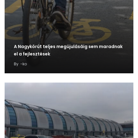
A Nagykörút teljes megújulásáig sem maradnak
el a fejlesztések
By
-ko