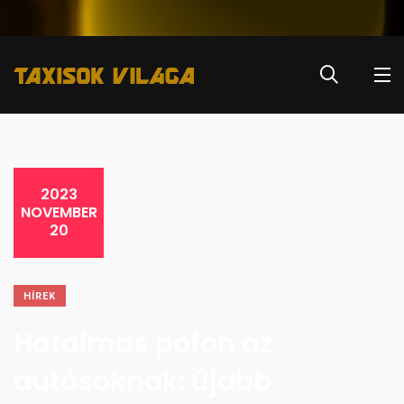
2023
NOVEMBER
20
HÍREK
Hatalmas pofon az
autósoknak: újabb