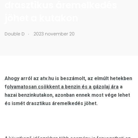
drasztikus áremelkedés
jöhet a kutakon
.
Double D
2023 november 20
Ahogy arról az atv.hu is beszámolt, az elmúlt hetekben
f
olyamatosan csökkent a benzin és a gázolaj ára
a
hazai benzinkutakon, azonban ennek most vége lehet
és ismét drasztikus áremelkedés jöhet.