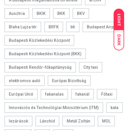
A budapesti magántaxisok története
archív
Ausztria
BKIK
BKK
BKV
LIGHT
Blaha Lujza tér
BRFK
bti
Budapest Airport
DARK
Budapesti Közlekedési Központ
Budapesti Közlekedési Központ (BKK)
Budapesti Rendőr-főkapitányság
City taxi
elektromos autó
Európai Bizottság
Európai Unió
fakanalas
fakanál
Főtaxi
Innovációs és Technológiai Minisztérium (ITM)
kata
lezárások
Lánchíd
Metál Zoltán
MOL