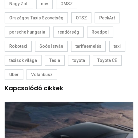
Nagy Zoli
nav
OMSZ
Országos Taxis Szövetség
OTSZ
PeckArt
porsche hungaria
rendőrség
Roadpol
Robotaxi
Soós István
tarifaemelés
taxi
taxisok világa
Tesla
toyota
Toyota CE
Uber
Volánbusz
Kapcsolódó cikkek