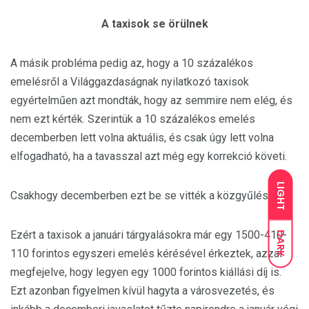
A taxisok se örülnek
A másik probléma pedig az, hogy a 10 százalékos
emelésről a Világgazdaságnak nyilatkozó taxisok
egyértelműen azt mondták, hogy az semmire nem elég, és
nem ezt kérték. Szerintük a 10 százalékos emelés
decemberben lett volna aktuális, és csak úgy lett volna
elfogadható, ha a tavasszal azt még egy korrekció követi.
LIGHT
Csakhogy decemberben ezt be se vitték a közgyűlés elé.
Ezért a taxisok a januári tárgyalásokra már egy 1500-410-
DARK
110 forintos egyszeri emelés kérésével érkeztek, azzal
megfejelve, hogy legyen egy 1000 forintos kiállási díj is.
Ezt azonban figyelmen kívül hagyta a városvezetés, és