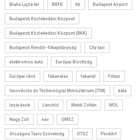
Blaha Lujza tér
BRFK
bti
Budapest Airport
Budapesti Közlekedési Központ
Budapesti Közlekedési Központ (BKK)
Budapesti Rendőr-főkapitányság
City taxi
elektromos autó
Európai Bizottság
Európai Unió
fakanalas
fakanál
Főtaxi
Innovációs és Technológiai Minisztérium (ITM)
kata
lezárások
Lánchíd
Metál Zoltán
MOL
Nagy Zoli
nav
OMSZ
Országos Taxis Szövetség
OTSZ
PeckArt