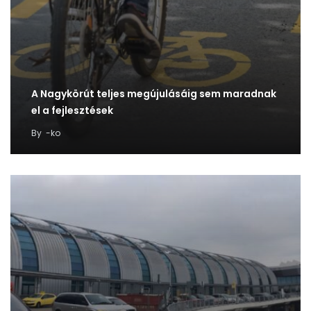
A Nagykörút teljes megújulásáig sem maradnak
el a fejlesztések
By
-ko