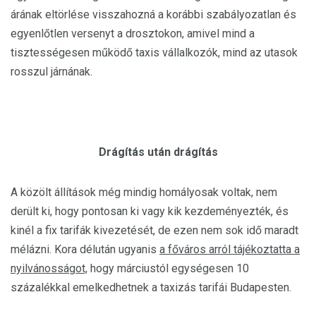
árának eltörlése visszahozná a korábbi szabályozatlan és
egyenlőtlen versenyt a drosztokon, amivel mind a
tisztességesen működő taxis vállalkozók, mind az utasok
rosszul járnának.
Drágítás után drágítás
A közölt állítások még mindig homályosak voltak, nem
derült ki, hogy pontosan ki vagy kik kezdeményezték, és
kinél a fix tarifák kivezetését, de ezen nem sok idő maradt
mélázni. Kora délután ugyanis
a főváros arról tájékoztatta a
nyilvánosságot,
hogy márciustól egységesen 10
százalékkal emelkedhetnek a taxizás tarifái Budapesten.