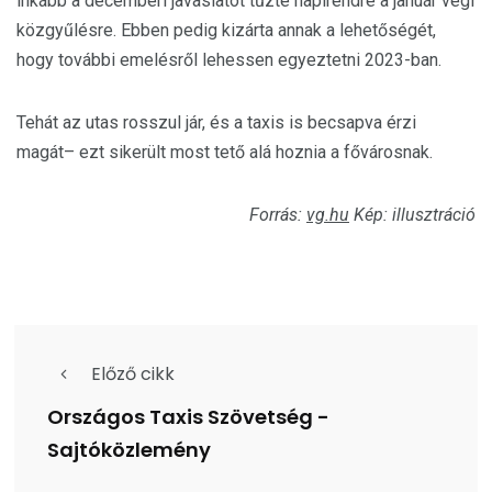
inkább a decemberi javaslatot tűzte napirendre a január végi
közgyűlésre. Ebben pedig kizárta annak a lehetőségét,
hogy további emelésről lehessen egyeztetni 2023-ban.
Tehát az utas rosszul jár, és a taxis is becsapva érzi
magát– ezt sikerült most tető alá hoznia a fővárosnak.
Forrás:
vg.hu
Kép: illusztráció
Előző cikk
Országos Taxis Szövetség -
Sajtóközlemény