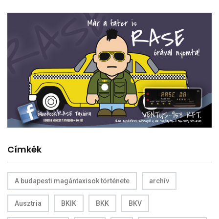
Címkék
A budapesti magántaxisok története
archív
Ausztria
BKIK
BKK
BKV