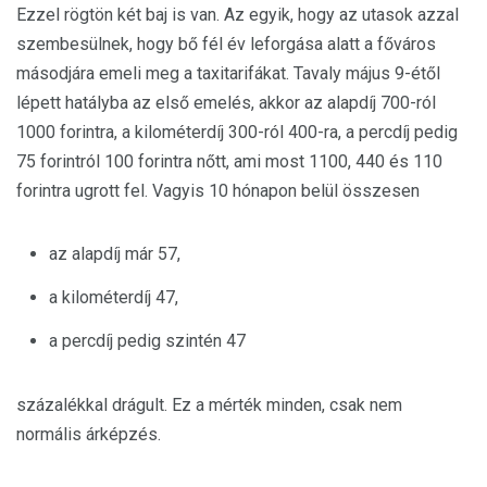
Ezzel rögtön két baj is van. Az egyik, hogy az utasok azzal
szembesülnek, hogy bő fél év leforgása alatt a főváros
másodjára emeli meg a taxitarifákat. Tavaly május 9-étől
lépett hatályba az első emelés, akkor az alapdíj 700-ról
1000 forintra, a kilométerdíj 300-ról 400-ra, a percdíj pedig
75 forintról 100 forintra nőtt, ami most 1100, 440 és 110
forintra ugrott fel. Vagyis 10 hónapon belül összesen
az alapdíj már 57,
a kilométerdíj 47,
a percdíj pedig szintén 47
százalékkal drágult. Ez a mérték minden, csak nem
normális árképzés.