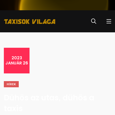
2023
JANUÁR 26
HÍREK
Dühös az utas, dühös a
taxis