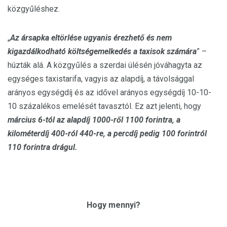
közgyűléshez.
„
Az ársapka eltörlése ugyanis érezhető és nem
kigazdálkodható költségemelkedés a taxisok számára
” –
húzták alá. A közgyűlés a szerdai ülésén jóváhagyta az
egységes taxistarifa, vagyis az alapdíj, a távolsággal
arányos egységdíj és az idővel arányos egységdíj 10-10-
10 százalékos emelését tavasztól. Ez azt jelenti, hogy
március 6-tól az alapdíj 1000-ről 1100 forintra, a
kilométerdíj 400-ról 440-re, a percdíj pedig 100 forintról
110 forintra drágul.
Hogy mennyi?