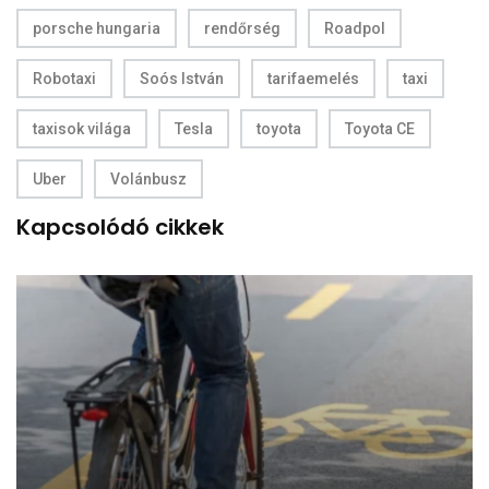
porsche hungaria
rendőrség
Roadpol
Robotaxi
Soós István
tarifaemelés
taxi
taxisok világa
Tesla
toyota
Toyota CE
Uber
Volánbusz
Kapcsolódó cikkek