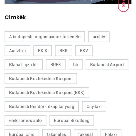
DARK
Címkék
A budapesti magántaxisok története
archív
Ausztria
BKIK
BKK
BKV
Blaha Lujza tér
BRFK
bti
Budapest Airport
Budapesti Közlekedési Központ
Budapesti Közlekedési Központ (BKK)
Budapesti Rendőr-főkapitányság
City taxi
elektromos autó
Európai Bizottság
Európai Unió
fakanalas
fakanál
Főtaxi