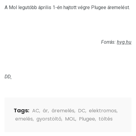
A Mol legutóbb április 1-én hajtott végre Plugee áremelést.
Forrás:
hvg.hu
DD
.
Tags:
AC
,
ár
,
áremelés
,
DC
,
elektromos
,
emelés
,
gyorstöltő
,
MOL
,
Plugee
,
töltés