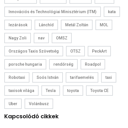
Innovációs és Technológiai Minisztérium (ITM)
kata
lezárások
Lánchíd
Metál Zoltán
MOL
Nagy Zoli
nav
OMSZ
Országos Taxis Szövetség
OTSZ
PeckArt
porsche hungaria
rendőrség
Roadpol
Robotaxi
Soós István
tarifaemelés
taxi
taxisok világa
Tesla
toyota
Toyota CE
Uber
Volánbusz
Kapcsolódó cikkek