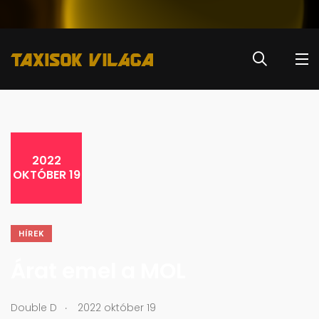
2022
OKTÓBER 19
HÍREK
Árat emel a MOL
.
Double D
2022 október 19