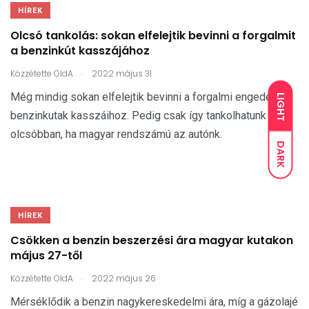
HÍREK
Olcsó tankolás: sokan elfelejtik bevinni a forgalmit
a benzinkút kasszájához
.
Közzétette
OldA
2022 május 31
Még mindig sokan elfelejtik bevinni a forgalmi engedélyt a
LIGHT
benzinkutak kasszáihoz. Pedig csak így tankolhatunk
olcsóbban, ha magyar rendszámú az autónk.
DARK
HÍREK
Csökken a benzin beszerzési ára magyar kutakon
május 27-től
.
Közzétette
OldA
2022 május 26
Mérséklődik a benzin nagykereskedelmi ára, míg a gázolajé