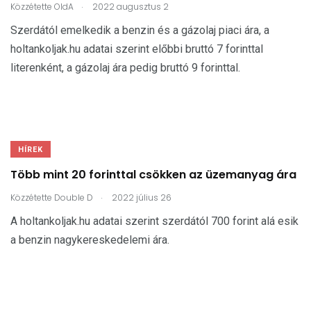
.
Közzétette
OldA
2022 augusztus 2
Szerdától emelkedik a benzin és a gázolaj piaci ára, a
holtankoljak.hu adatai szerint előbbi bruttó 7 forinttal
literenként, a gázolaj ára pedig bruttó 9 forinttal.
HÍREK
Több mint 20 forinttal csökken az üzemanyag ára
.
Közzétette
Double D
2022 július 26
A holtankoljak.hu adatai szerint szerdától 700 forint alá esik
a benzin nagykereskedelemi ára.