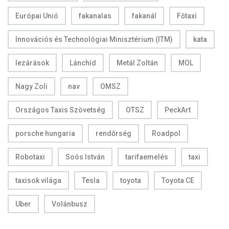
Európai Unió
fakanalas
fakanál
Főtaxi
Innovációs és Technológiai Minisztérium (ITM)
kata
lezárások
Lánchíd
Metál Zoltán
MOL
Nagy Zoli
nav
OMSZ
Országos Taxis Szövetség
OTSZ
PeckArt
porsche hungaria
rendőrség
Roadpol
Robotaxi
Soós István
tarifaemelés
taxi
taxisok világa
Tesla
toyota
Toyota CE
Uber
Volánbusz