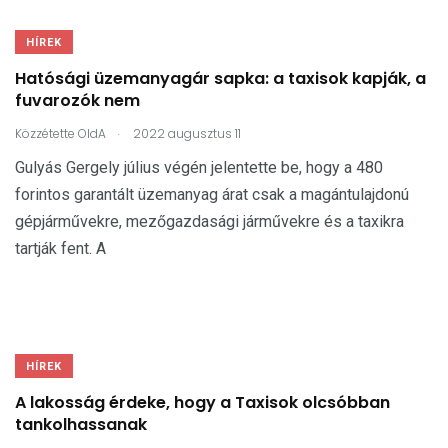
HÍREK
Hatósági üzemanyagár sapka: a taxisok kapják, a
fuvarozók nem
.
Közzétette
OldA
2022 augusztus 11
Gulyás Gergely július végén jelentette be, hogy a 480
forintos garantált üzemanyag árat csak a magántulajdonú
gépjárművekre, mezőgazdasági járművekre és a taxikra
tartják fent. A
HÍREK
A lakosság érdeke, hogy a Taxisok olcsóbban
tankolhassanak