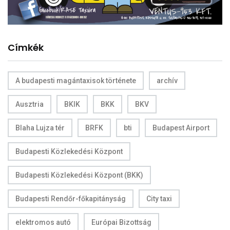
Címkék
A budapesti magántaxisok története
archív
Ausztria
BKIK
BKK
BKV
Blaha Lujza tér
BRFK
bti
Budapest Airport
Budapesti Közlekedési Központ
Budapesti Közlekedési Központ (BKK)
Budapesti Rendőr-főkapitányság
City taxi
elektromos autó
Európai Bizottság