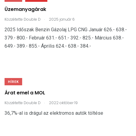
Üzemanyagárak
.
Közzétette
Double D
2025 január 6
2025 Időszak Benzin Gázolaj LPG CNG Január 626.- 638.-
379.- 800.- Február 631.- 651.- 392.- 825.- Március 638.-
649.- 389.- 855.- Április 624.- 638.- 384.-
HÍREK
Árat emel a MOL
.
Közzétette
Double D
2022 október 19
36,7%-al is drágul az elektromos autók töltése