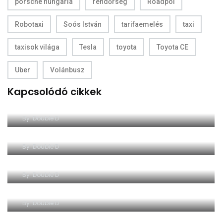
porsche hungaria
rendőrség
Roadpol
Robotaxi
Soós István
tarifaemelés
taxi
taxisok világa
Tesla
toyota
Toyota CE
Uber
Volánbusz
Kapcsolódó cikkek
By
Double D
By
Double D
By
Double D
By
Double D