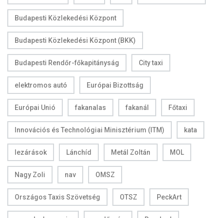
Budapesti Közlekedési Központ
Budapesti Közlekedési Központ (BKK)
Budapesti Rendőr-főkapitányság
City taxi
elektromos autó
Európai Bizottság
Európai Unió
fakanalas
fakanál
Főtaxi
Innovációs és Technológiai Minisztérium (ITM)
kata
lezárások
Lánchíd
Metál Zoltán
MOL
Nagy Zoli
nav
OMSZ
Országos Taxis Szövetség
OTSZ
PeckArt