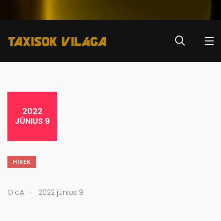
2022
JÚNIUS 9
HÍREK
.
OldA
2022 június 9