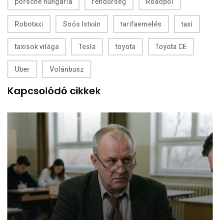
porsche hungaria
rendőrség
Roadpol
Robotaxi
Soós István
tarifaemelés
taxi
taxisok világa
Tesla
toyota
Toyota CE
Uber
Volánbusz
Kapcsolódó cikkek