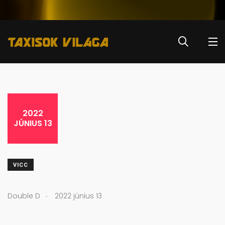
2022
JÚNIUS 13
VICC
.
Double D
2022 június 13