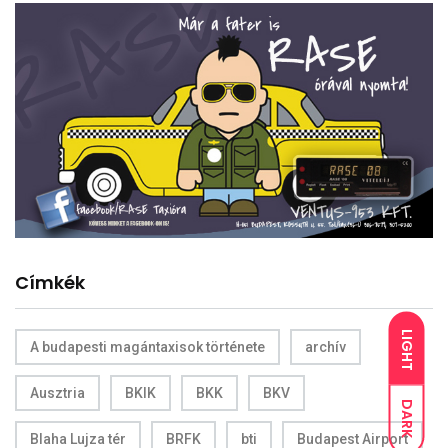
Címkék
LIGHT
A budapesti magántaxisok története
archív
Ausztria
BKIK
BKK
BKV
DARK
Blaha Lujza tér
BRFK
bti
Budapest Airport