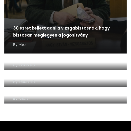
30 ezret kellett adni a vizsgabiztosnak, hogy
biztosan meglegyen a jogosítvány
By
-ko
By
Double D
By
Double D
By
OldA