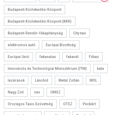
Budapesti Közlekedési Központ
Budapesti Közlekedési Központ (BKK)
Budapesti Rendőr-főkapitányság
City taxi
elektromos autó
Európai Bizottság
Európai Unió
fakanalas
fakanál
Főtaxi
Innovációs és Technológiai Minisztérium (ITM)
kata
lezárások
Lánchíd
Metál Zoltán
MOL
Nagy Zoli
nav
OMSZ
Országos Taxis Szövetség
OTSZ
PeckArt