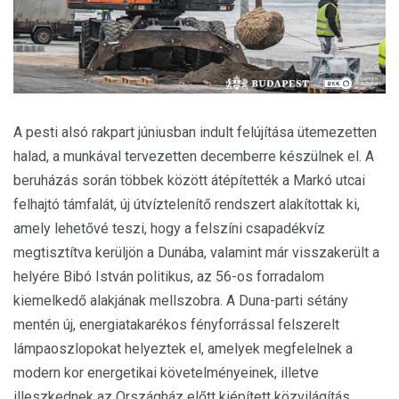
A pesti alsó rakpart júniusban indult felújítása ütemezetten
halad, a munkával tervezetten decemberre készülnek el. A
beruházás során többek között átépítették a Markó utcai
felhajtó támfalát, új útvíztelenítő rendszert alakítottak ki,
amely lehetővé teszi, hogy a felszíni csapadékvíz
megtisztítva kerüljön a Dunába, valamint már visszakerült a
helyére Bibó István politikus, az 56-os forradalom
kiemelkedő alakjának mellszobra. A Duna-parti sétány
mentén új, energiatakarékos fényforrással felszerelt
lámpaoszlopokat helyeztek el, amelyek megfelelnek a
modern kor energetikai követelményeinek, illetve
illeszkednek az Országház előtt kiépített közvilágítás