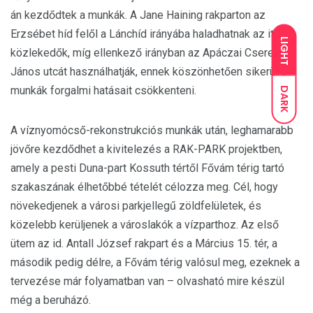
án kezdődtek a munkák. A Jane Haining rakparton az
Erzsébet híd felől a Lánchíd irányába haladhatnak az itt
LIGHT
közlekedők, míg ellenkező irányban az Apáczai Csere
János utcát használhatják, ennek köszönhetően sikerül a
munkák forgalmi hatásait csökkenteni.
DARK
A víznyomócső-rekonstrukciós munkák után, leghamarabb
jövőre kezdődhet a kivitelezés a RAK-PARK projektben,
amely a pesti Duna-part Kossuth tértől Fővám térig tartó
szakaszának élhetőbbé tételét célozza meg. Cél, hogy
növekedjenek a városi parkjellegű zöldfelületek, és
közelebb kerüljenek a városlakók a vízparthoz. Az első
ütem az id. Antall József rakpart és a Március 15. tér, a
második pedig délre, a Fővám térig valósul meg, ezeknek a
tervezése már folyamatban van – olvasható mire készül
még a beruházó.