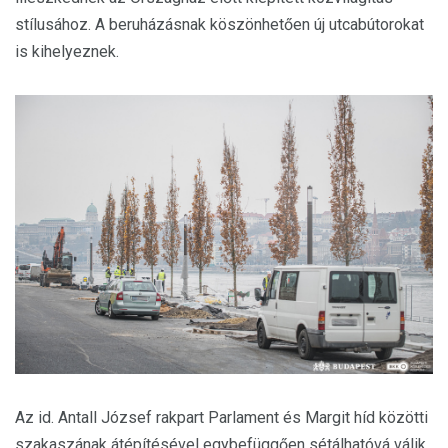
stílusához. A beruházásnak köszönhetően új utcabútorokat
is kihelyeznek.
Az id. Antall József rakpart Parlament és Margit híd közötti
szakaszának átépítésével egybefüggően sétálhatóvá válik