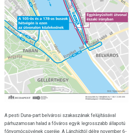
A pesti Duna-part belvárosi szakaszának felújításával
párhuzamosan halad a főváros egyik legrosszabb állapotú
főnyomócsövének cseréje. A Lánchídtól délre november 6-