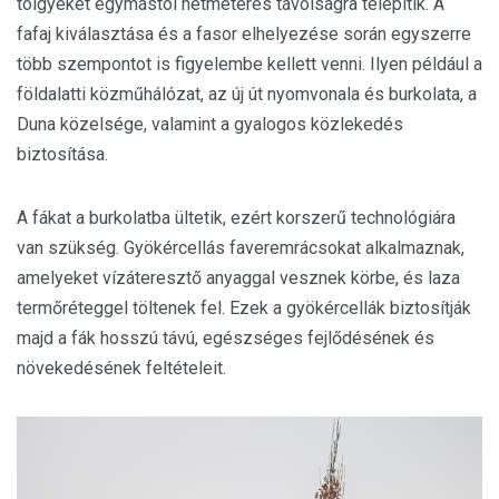
tölgyeket egymástól hétméteres távolságra telepítik. A
fafaj kiválasztása és a fasor elhelyezése során egyszerre
több szempontot is figyelembe kellett venni. Ilyen például a
földalatti közműhálózat, az új út nyomvonala és burkolata, a
Duna közelsége, valamint a gyalogos közlekedés
biztosítása.
A fákat a burkolatba ültetik, ezért korszerű technológiára
van szükség. Gyökércellás faveremrácsokat alkalmaznak,
amelyeket vízáteresztő anyaggal vesznek körbe, és laza
termőréteggel töltenek fel. Ezek a gyökércellák biztosítják
majd a fák hosszú távú, egészséges fejlődésének és
növekedésének feltételeit.