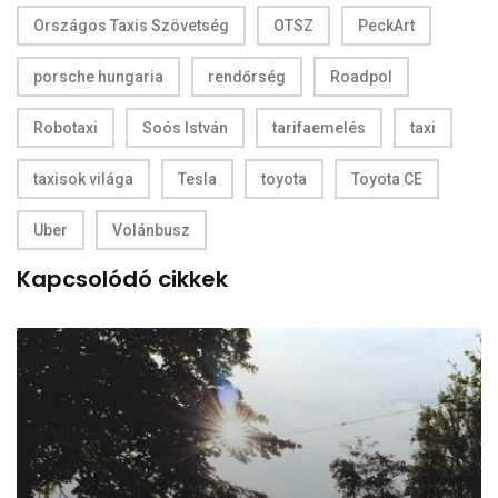
Országos Taxis Szövetség
OTSZ
PeckArt
porsche hungaria
rendőrség
Roadpol
Robotaxi
Soós István
tarifaemelés
taxi
taxisok világa
Tesla
toyota
Toyota CE
Uber
Volánbusz
Kapcsolódó cikkek