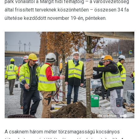
park vonalától a Margit hídi felhajtóig – a városvezetőség
által frissített terveknek köszönhetően – összesen 34 fa
ültetése kezdődött november 19-én, pénteken.
A csaknem három méter törzsmagasságú kocsányos