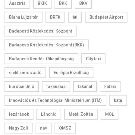
Ausztria
BKIK
BKK
BKV
Blaha Lujza tér
BRFK
bti
Budapest Airport
Budapesti Közlekedési Központ
Budapesti Közlekedési Központ (BKK)
Budapesti Rendőr-főkapitányság
City taxi
elektromos autó
Európai Bizottság
Európai Unió
fakanalas
fakanál
Főtaxi
Innovációs és Technológiai Minisztérium (ITM)
kata
lezárások
Lánchíd
Metál Zoltán
MOL
Nagy Zoli
nav
OMSZ