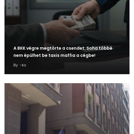
A BKK végre megtörte a csendet: Soha többé
nem épülhet be taxis maffia a cégbe!
By
-ko