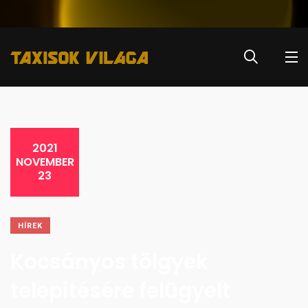
2021
NOVEMBER
23
HÍREK
Kocsányos tölgyek
telepítésére felügyelt