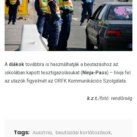
A
diákok
továbbra is használhatják a beutazáshoz az
iskolában kapott tesztigazolásukat (
Ninja-Pass
) – hívja fel
az utazók figyelmét az ORFK Kommunikációs Szolgálata.
k.z.t.
/fotó: rendőrség
Tags:
Ausztria
,
beutazási korlátozások
,