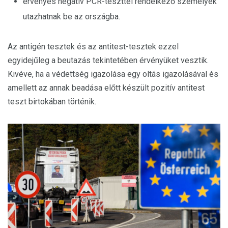
érvényes negatív PCR-teszttel rendelkező személyek
utazhatnak be az országba.
Az antigén tesztek és az antitest-tesztek ezzel
egyidejűleg a beutazás tekintetében érvényüket vesztik.
Kivéve, ha a védettség igazolása egy oltás igazolásával és
amellett az annak beadása előtt készült pozitív antitest
teszt birtokában történik.