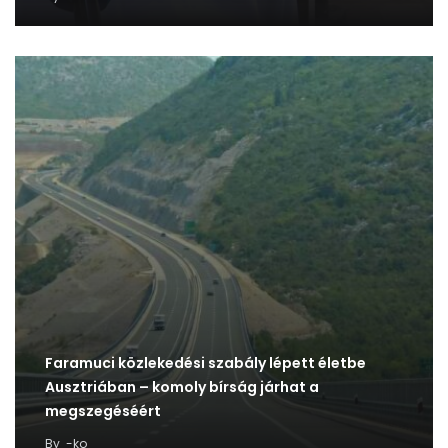
Faramuci közlekedési szabály lépett életbe
Ausztriában – komoly bírság járhat a
megszegéséért
By
-ko