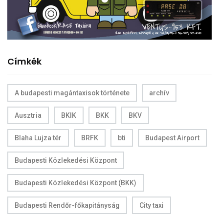
Címkék
A budapesti magántaxisok története
archív
Ausztria
BKIK
BKK
BKV
Blaha Lujza tér
BRFK
bti
Budapest Airport
Budapesti Közlekedési Központ
Budapesti Közlekedési Központ (BKK)
Budapesti Rendőr-főkapitányság
City taxi