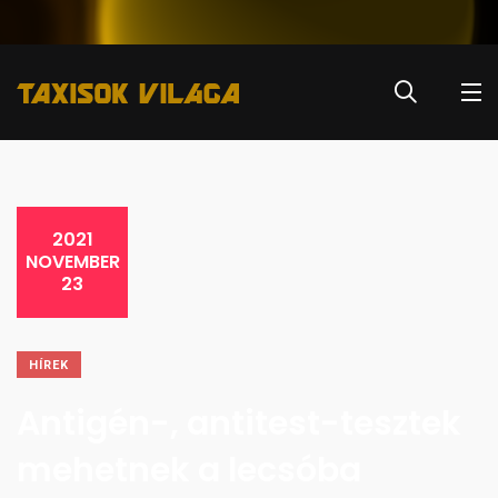
2021
NOVEMBER
23
HÍREK
Antigén-, antitest-tesztek
mehetnek a lecsóba