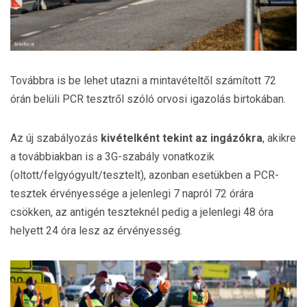
Továbbra is be lehet utazni a mintavételtől számított 72
órán belüli PCR tesztről szóló orvosi igazolás birtokában.
Az új szabályozás
kivételként tekint az ingázókra
, akikre
a továbbiakban is a 3G-szabály vonatkozik
(oltott/felgyógyult/tesztelt), azonban esetükben a PCR-
tesztek érvényessége a jelenlegi 7 napról 72 órára
csökken, az antigén teszteknél pedig a jelenlegi 48 óra
helyett 24 óra lesz az érvényesség.