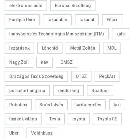
elektromos autó
Európai Bizottság
Európai Unió
fakanalas
fakanál
Főtaxi
Innovációs és Technológiai Minisztérium (ITM)
kata
lezárások
Lánchíd
Metál Zoltán
MOL
Nagy Zoli
nav
OMSZ
Országos Taxis Szövetség
OTSZ
PeckArt
porsche hungaria
rendőrség
Roadpol
Robotaxi
Soós István
tarifaemelés
taxi
taxisok világa
Tesla
toyota
Toyota CE
Uber
Volánbusz