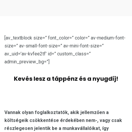
[av_textblock size=” font_color=” color=” av-medium-font-
size=” av-small-font-size=” av-mini-font-size=”
av_uid=’av-kvfee2tf’ id=” custom_class=”
admin_preview_bg=”]
Kevés lesz a táppénz és a nyugdíj!
Vannak olyan foglalkoztatók, akik jellemzően a
költségeik csökkentése érdekében nem-, vagy csak
részlegesen jelentik be a munkavállalóikat, így