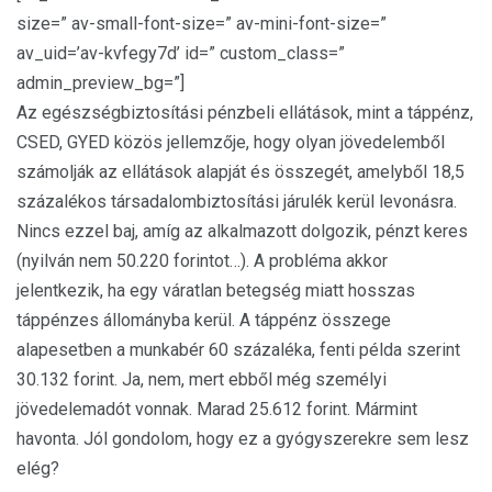
size=” av-small-font-size=” av-mini-font-size=”
av_uid=’av-kvfegy7d’ id=” custom_class=”
admin_preview_bg=”]
Az egészségbiztosítási pénzbeli ellátások, mint a táppénz,
CSED, GYED közös jellemzője, hogy olyan jövedelemből
számolják az ellátások alapját és összegét, amelyből 18,5
százalékos társadalombiztosítási járulék kerül levonásra.
Nincs ezzel baj, amíg az alkalmazott dolgozik, pénzt keres
(nyilván nem 50.220 forintot…). A probléma akkor
jelentkezik, ha egy váratlan betegség miatt hosszas
táppénzes állományba kerül. A táppénz összege
alapesetben a munkabér 60 százaléka, fenti példa szerint
30.132 forint. Ja, nem, mert ebből még személyi
jövedelemadót vonnak. Marad 25.612 forint. Mármint
havonta. Jól gondolom, hogy ez a gyógyszerekre sem lesz
elég?