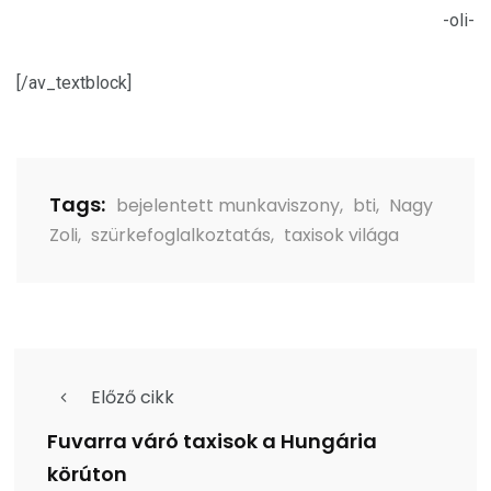
-oli-
[/av_textblock]
Tags:
bejelentett munkaviszony
,
bti
,
Nagy
Zoli
,
szürkefoglalkoztatás
,
taxisok világa
Előző cikk
Fuvarra váró taxisok a Hungária
körúton