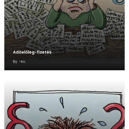
Adóelőleg-fizetés
By
-ko