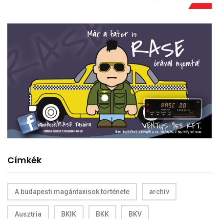
Címkék
A budapesti magántaxisok története
archív
Ausztria
BKIK
BKK
BKV