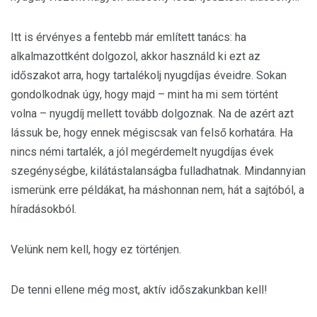
Itt is érvényes a fentebb már említett tanács: ha
alkalmazottként dolgozol, akkor használd ki ezt az
időszakot arra, hogy tartalékolj nyugdíjas éveidre. Sokan
gondolkodnak úgy, hogy majd – mint ha mi sem történt
volna – nyugdíj mellett tovább dolgoznak. Na de azért azt
lássuk be, hogy ennek mégiscsak van felső korhatára. Ha
nincs némi tartalék, a jól megérdemelt nyugdíjas évek
szegénységbe, kilátástalanságba fulladhatnak. Mindannyian
ismerünk erre példákat, ha máshonnan nem, hát a sajtóból, a
híradásokból.
Velünk nem kell, hogy ez történjen.
De tenni ellene még most, aktív időszakunkban kell!