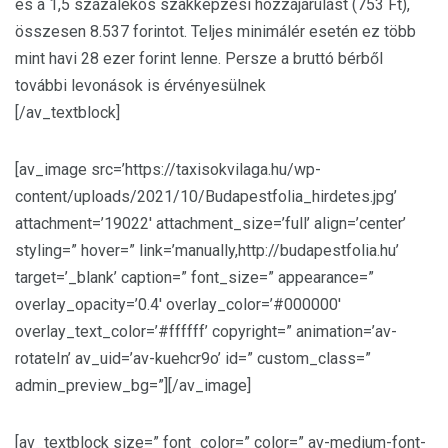
és a 1,5 százalékos szakképzési hozzájárulást (753 Ft),
összesen 8.537 forintot. Teljes minimálér esetén ez több
mint havi 28 ezer forint lenne. Persze a bruttó bérből
további levonások is érvényesülnek
[/av_textblock]
[av_image src=’https://taxisokvilaga.hu/wp-
content/uploads/2021/10/Budapestfolia_hirdetes.jpg’
attachment=’19022′ attachment_size=’full’ align=’center’
styling=” hover=” link=’manually,http://budapestfolia.hu’
target=’_blank’ caption=” font_size=” appearance=”
overlay_opacity=’0.4′ overlay_color=’#000000′
overlay_text_color=’#ffffff’ copyright=” animation=’av-
rotateIn’ av_uid=’av-kuehcr9o’ id=” custom_class=”
admin_preview_bg=”][/av_image]
[av_textblock size=” font_color=” color=” av-medium-font-