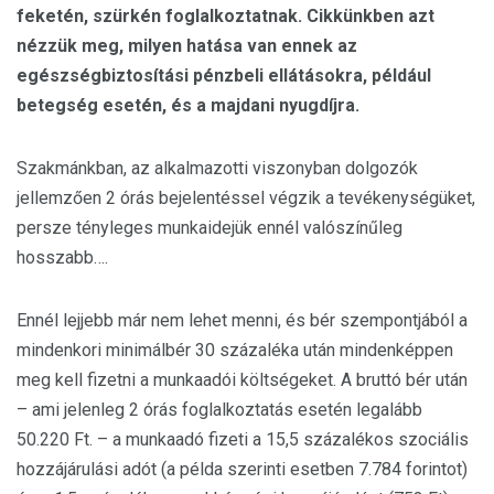
feketén, szürkén foglalkoztatnak. Cikkünkben azt
nézzük meg, milyen hatása van ennek az
egészségbiztosítási pénzbeli ellátásokra, például
betegség esetén, és a majdani nyugdíjra.
Szakmánkban, az alkalmazotti viszonyban dolgozók
jellemzően 2 órás bejelentéssel végzik a tevékenységüket,
persze tényleges munkaidejük ennél valószínűleg
hosszabb….
Ennél lejjebb már nem lehet menni, és bér szempontjából a
mindenkori minimálbér 30 százaléka után mindenképpen
meg kell fizetni a munkaadói költségeket. A bruttó bér után
– ami jelenleg 2 órás foglalkoztatás esetén legalább
50.220 Ft. – a munkaadó fizeti a 15,5 százalékos szociális
hozzájárulási adót (a példa szerinti esetben 7.784 forintot)