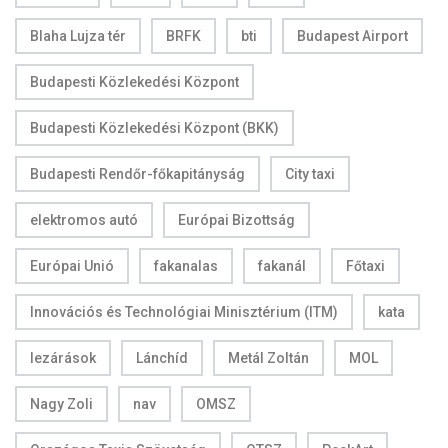
Blaha Lujza tér
BRFK
bti
Budapest Airport
Budapesti Közlekedési Központ
Budapesti Közlekedési Központ (BKK)
Budapesti Rendőr-főkapitányság
City taxi
elektromos autó
Európai Bizottság
Európai Unió
fakanalas
fakanál
Főtaxi
Innovációs és Technológiai Minisztérium (ITM)
kata
lezárások
Lánchíd
Metál Zoltán
MOL
Nagy Zoli
nav
OMSZ