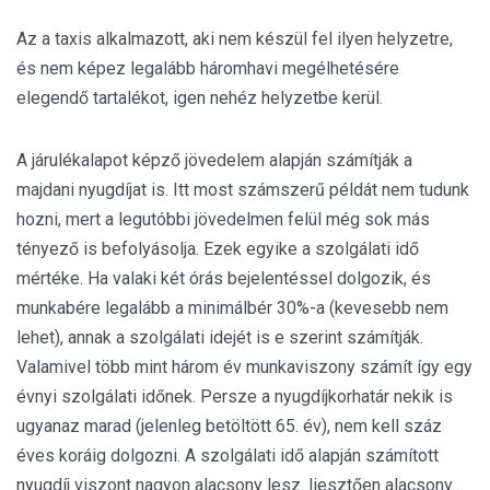
Az a taxis alkalmazott, aki nem készül fel ilyen helyzetre,
és nem képez legalább háromhavi megélhetésére
elegendő tartalékot, igen nehéz helyzetbe kerül.
A járulékalapot képző jövedelem alapján számítják a
majdani nyugdíjat is. Itt most számszerű példát nem tudunk
hozni, mert a legutóbbi jövedelmen felül még sok más
tényező is befolyásolja. Ezek egyike a szolgálati idő
mértéke. Ha valaki két órás bejelentéssel dolgozik, és
munkabére legalább a minimálbér 30%-a (kevesebb nem
lehet), annak a szolgálati idejét is e szerint számítják.
Valamivel több mint három év munkaviszony számít így egy
évnyi szolgálati időnek. Persze a nyugdíjkorhatár nekik is
ugyanaz marad (jelenleg betöltött 65. év), nem kell száz
éves koráig dolgozni. A szolgálati idő alapján számított
nyugdíj viszont nagyon alacsony lesz. Ijesztően alacsony…