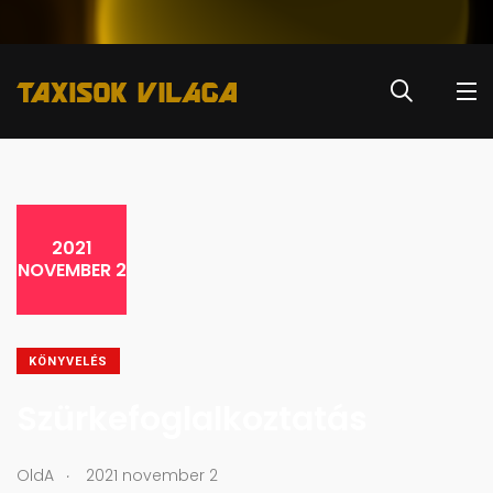
2021
NOVEMBER 2
KÖNYVELÉS
Szürkefoglalkoztatás
.
OldA
2021 november 2