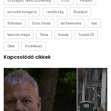
Országos Taxis Szövetség
OTSZ
PeckArt
porsche hungaria
rendőrség
Roadpol
Robotaxi
Soós István
tarifaemelés
taxi
taxisok világa
Tesla
toyota
Toyota CE
Uber
Volánbusz
Kapcsolódó cikkek