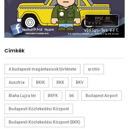
Címkék
A budapesti magántaxisok története
archív
Ausztria
BKIK
BKK
BKV
Blaha Lujza tér
BRFK
bti
Budapest Airport
Budapesti Közlekedési Központ
Budapesti Közlekedési Központ (BKK)