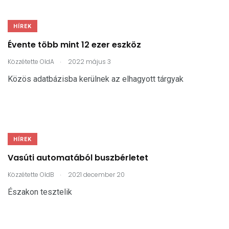
HÍREK
Évente több mint 12 ezer eszköz
.
Közzétette
OldA
2022 május 3
Közös adatbázisba kerülnek az elhagyott tárgyak
HÍREK
Vasúti automatából buszbérletet
.
Közzétette
OldB
2021 december 20
Északon tesztelik