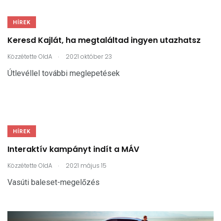
HÍREK
Keresd Kajlát, ha megtaláltad ingyen utazhatsz
.
Közzétette
OldA
2021 október 23
Útlevéllel további meglepetések
HÍREK
Interaktív kampányt indít a MÁV
.
Közzétette
OldA
2021 május 15
Vasúti baleset-megelőzés