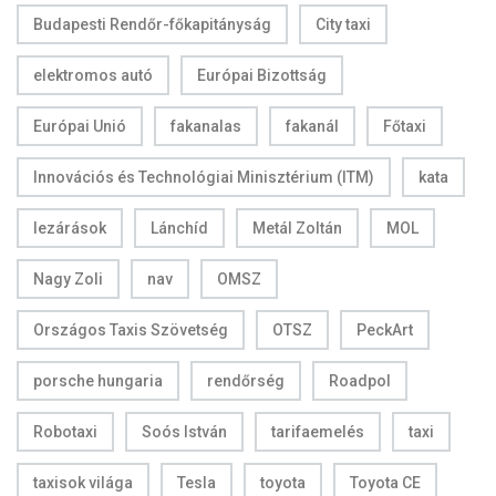
Budapesti Rendőr-főkapitányság
City taxi
elektromos autó
Európai Bizottság
Európai Unió
fakanalas
fakanál
Főtaxi
Innovációs és Technológiai Minisztérium (ITM)
kata
lezárások
Lánchíd
Metál Zoltán
MOL
Nagy Zoli
nav
OMSZ
Országos Taxis Szövetség
OTSZ
PeckArt
porsche hungaria
rendőrség
Roadpol
Robotaxi
Soós István
tarifaemelés
taxi
taxisok világa
Tesla
toyota
Toyota CE