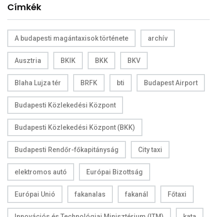
Címkék
A budapesti magántaxisok története
archív
Ausztria
BKIK
BKK
BKV
Blaha Lujza tér
BRFK
bti
Budapest Airport
Budapesti Közlekedési Központ
Budapesti Közlekedési Központ (BKK)
Budapesti Rendőr-főkapitányság
City taxi
elektromos autó
Európai Bizottság
Európai Unió
fakanalas
fakanál
Főtaxi
Innovációs és Technológiai Minisztérium (ITM)
kata