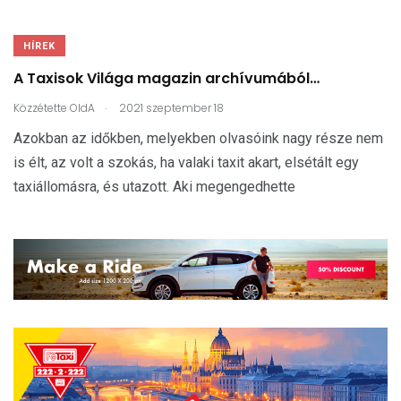
HÍREK
A Taxisok Világa magazin archívumából…
.
Közzétette
OldA
2021 szeptember 18
Azokban az időkben, melyekben olvasóink nagy része nem
is élt, az volt a szokás, ha valaki taxit akart, elsétált egy
taxiállomásra, és utazott. Aki megengedhette