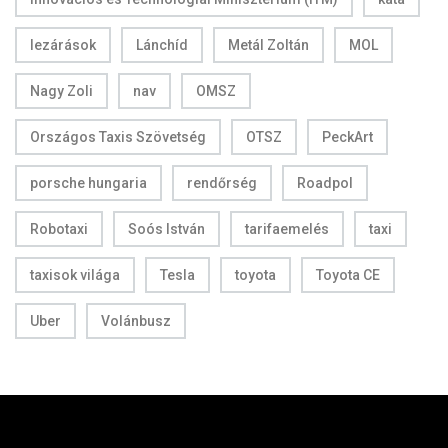
lezárások
Lánchíd
Metál Zoltán
MOL
Nagy Zoli
nav
OMSZ
Országos Taxis Szövetség
OTSZ
PeckArt
porsche hungaria
rendőrség
Roadpol
Robotaxi
Soós István
tarifaemelés
taxi
taxisok világa
Tesla
toyota
Toyota CE
Uber
Volánbusz