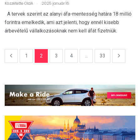
.
Közzétette
OldA
2025 január 16
A tervek szerint az alanyi áfa-mentesség határa 18 millió
forintra emelkedik, ami azt jelenti, hogy ennél kisebb
árbevételű vállalkozásoknak nem kell áfát fizetniük.
1
2
3
4
...
33