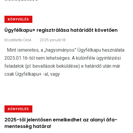
KÖNYVELÉS
Ügyfélkapu+ regisztrálása határidőt követően
.
Közzétette
OldA
2025 január 18
Mint ismeretes, a „hagyományos” Ügyfélkapu használata
2025.01.16-tól nem lehetséges. A különféle ügyintézési
feladatok (pl. bevallások beküldése) e határidő után már
csak Ügyfélkapu+ -al, vagy
KÖNYVELÉS
2025-től jelentősen emelkedhet az alanyi áfa-
mentesség határa!