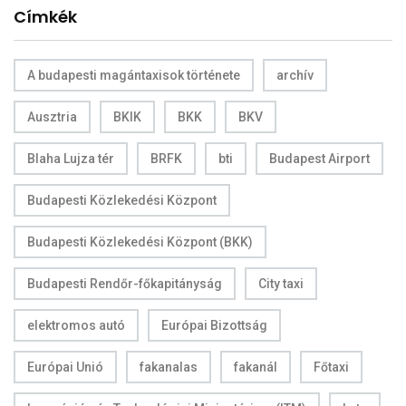
Címkék
A budapesti magántaxisok története
archív
Ausztria
BKIK
BKK
BKV
Blaha Lujza tér
BRFK
bti
Budapest Airport
Budapesti Közlekedési Központ
Budapesti Közlekedési Központ (BKK)
Budapesti Rendőr-főkapitányság
City taxi
elektromos autó
Európai Bizottság
Európai Unió
fakanalas
fakanál
Főtaxi