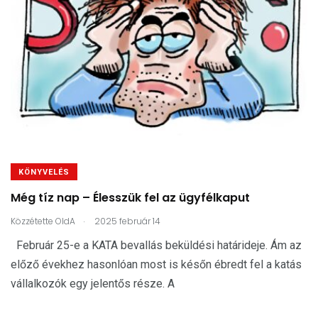
KÖNYVELÉS
Még tíz nap – Élesszük fel az ügyfélkaput
.
Közzétette
OldA
2025 február 14
Február 25-e a KATA bevallás beküldési határideje. Ám az
előző évekhez hasonlóan most is későn ébredt fel a katás
vállalkozók egy jelentős része. A