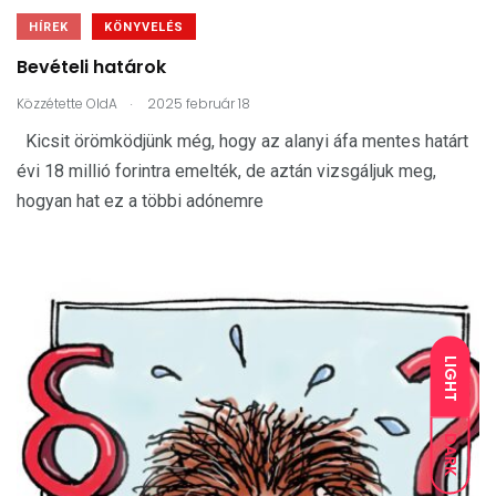
HÍREK
KÖNYVELÉS
Bevételi határok
.
Közzétette
OldA
2025 február 18
Kicsit örömködjünk még, hogy az alanyi áfa mentes határt
évi 18 millió forintra emelték, de aztán vizsgáljuk meg,
hogyan hat ez a többi adónemre
LIGHT
DARK