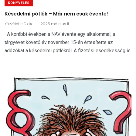
KÖNYVELÉS
Késedelmi pótlék – Már nem csak évente!
.
Közzétette
OldA
2025 március 11
A korábbi években a NAV évente egy alkalommal, a
tárgyévet követő év november 15-én értesítette az
adózókat a késedelmi pótlékról. A fizetési esedékesség is