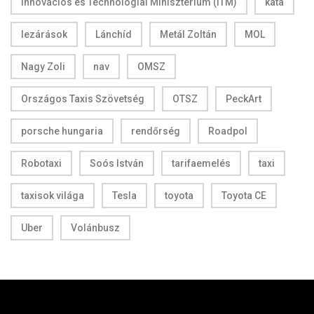
Innovációs és Technológiai Minisztérium (ITM)
kata
lezárások
Lánchíd
Metál Zoltán
MOL
Nagy Zoli
nav
OMSZ
Országos Taxis Szövetség
OTSZ
PeckArt
porsche hungaria
rendőrség
Roadpol
Robotaxi
Soós István
tarifaemelés
taxi
taxisok világa
Tesla
toyota
Toyota CE
Uber
Volánbusz