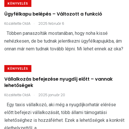
KÖNYVELÉS
Ügyfélkapu belépés – Változott a funkció
.
Közzétette
OldA
2025 február 6
Többen panaszolták mostanában, hogy noha kissé
nehézkesen, de be tudnak jelentkezni ügyfélkapujukba, ám
onnan már nem tudnak tovább lépni. Mi lehet ennek az oka?
KÖNYVELÉS
Vállalkozás befejezése nyugdíj előtt – vannak
lehetőségek
.
Közzétette
OldA
2025 január 20
Egy taxis vállalkozó, aki még a nyugdíjkorhatár elérése
előtt befejezi vállalkozását, több állami támogatási
lehetőséghez is hozzáférhet. Ezek a lehetőségek a konkrét
élethelyzettől, a