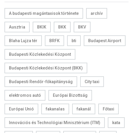
A budapesti magántaxisok története
archív
Ausztria
BKIK
BKK
BKV
Blaha Lujza tér
BRFK
bti
Budapest Airport
Budapesti Közlekedési Központ
Budapesti Közlekedési Központ (BKK)
Budapesti Rendőr-főkapitányság
City taxi
elektromos autó
Európai Bizottság
Európai Unió
fakanalas
fakanál
Főtaxi
Innovációs és Technológiai Minisztérium (ITM)
kata