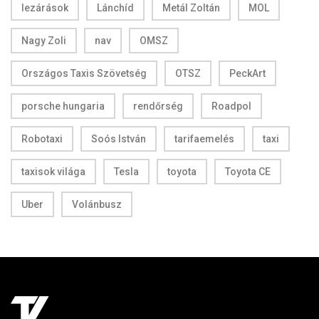
lezárások
Lánchíd
Metál Zoltán
MOL
Nagy Zoli
nav
OMSZ
Országos Taxis Szövetség
OTSZ
PeckArt
porsche hungaria
rendőrség
Roadpol
Robotaxi
Soós István
tarifaemelés
taxi
taxisok világa
Tesla
toyota
Toyota CE
Uber
Volánbusz