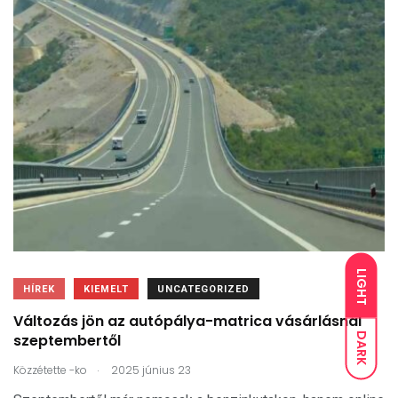
LIGHT
HÍREK
KIEMELT
UNCATEGORIZED
Változás jön az autópálya-matrica vásárlásnál
DARK
szeptembertől
.
Közzétette
-ko
2025 június 23