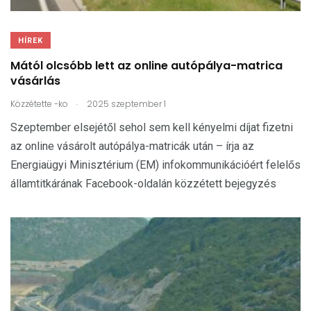
HÍREK
Mától olcsóbb lett az online autópálya-matrica
vásárlás
.
Közzétette
-ko
2025 szeptember 1
Szeptember elsejétől sehol sem kell kényelmi díjat fizetni
az online vásárolt autópálya-matricák után – írja az
Energiaügyi Minisztérium (EM) infokommunikációért felelős
államtitkárának Facebook-oldalán közzétett bejegyzés