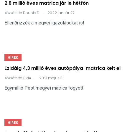
2,8 millió éves matrica jár le hétfőn
.
Közzétette
Double D
2022 január 27
Ellenőrizzék a megyei igazolásokat is!
HÍREK
Ezidáig 4,3 millió éves autópálya-matrica kelt el
.
Közzétette
OldA
2021 május 3
Egymillió Pest megyei matrica fogyott
HÍREK