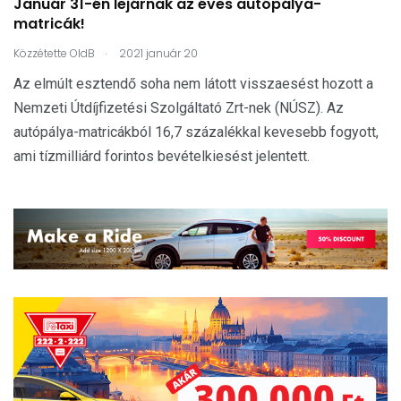
Január 31-én lejárnak az éves autópálya-
matricák!
.
Közzétette
OldB
2021 január 20
Az elmúlt esztendő soha nem látott visszaesést hozott a
Nemzeti Útdíjfizetési Szolgáltató Zrt-nek (NÚSZ). Az
autópálya-matricákból 16,7 százalékkal kevesebb fogyott,
ami tízmilliárd forintos bevételkiesést jelentett.