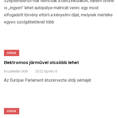
Szeptembertől már nemcsak a benzinkutakon, hanem online
is „ingyen” lehet autópálya-matricát venni: egy most
elfogadott törvény eltörli a kényelmi díjat, melynek mértéke
egyes szolgáltatóknál több
HÍREK
Elektromos járművel olcsóbb lehet
.
Közzétette
OldA
2022 április 13
Az Európai Parlament átszervezte útdíj sémáját
HÍREK