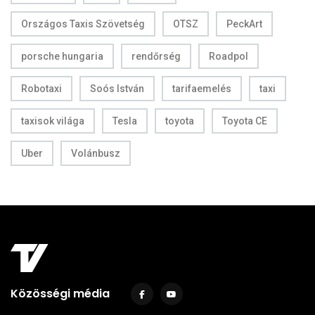
Országos Taxis Szövetség
OTSZ
PeckArt
porsche hungaria
rendőrség
Roadpol
Robotaxi
Soós István
tarifaemelés
taxi
taxisok világa
Tesla
toyota
Toyota CE
Uber
Volánbusz
Közösségi média