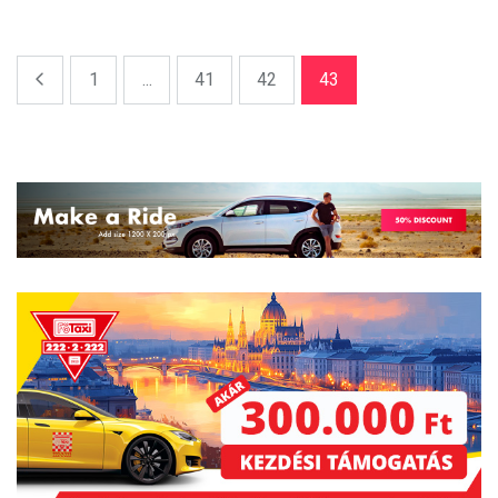
1
...
41
42
43