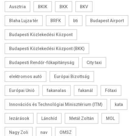
Ausztria
BKIK
BKK
BKV
Blaha Lujza tér
BRFK
bti
Budapest Airport
Budapesti Közlekedési Központ
Budapesti Közlekedési Központ (BKK)
Budapesti Rendőr-főkapitányság
City taxi
elektromos autó
Európai Bizottság
Európai Unió
fakanalas
fakanál
Főtaxi
Innovációs és Technológiai Minisztérium (ITM)
kata
lezárások
Lánchíd
Metál Zoltán
MOL
Nagy Zoli
nav
OMSZ