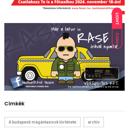
LIGHT
DARK
Címkék
A budapesti magántaxisok története
archív