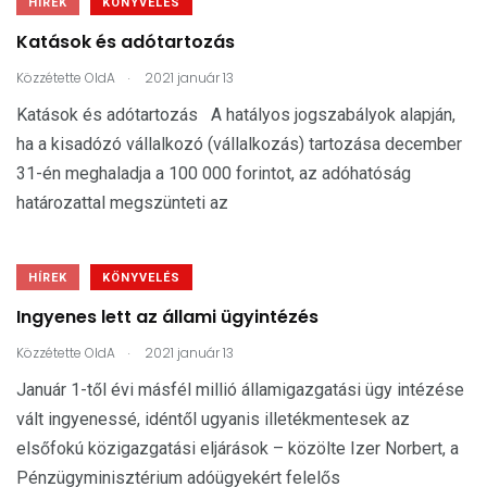
HÍREK
KÖNYVELÉS
Katások és adótartozás
.
Közzétette
OldA
2021 január 13
Katások és adótartozás A hatályos jogszabályok alapján,
ha a kisadózó vállalkozó (vállalkozás) tartozása december
31-én meghaladja a 100 000 forintot, az adóhatóság
határozattal megszünteti az
HÍREK
KÖNYVELÉS
Ingyenes lett az állami ügyintézés
.
Közzétette
OldA
2021 január 13
Január 1-től évi másfél millió államigazgatási ügy intézése
vált ingyenessé, idéntől ugyanis illetékmentesek az
elsőfokú közigazgatási eljárások – közölte Izer Norbert, a
Pénzügyminisztérium adóügyekért felelős