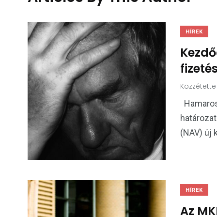
HÍREK
Kezdő
fizeté
Közzétette
Hamarosa
határozat
(NAV) új k
HÍREK
Az MKI