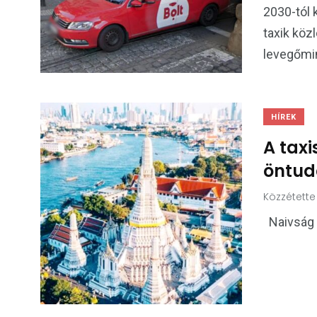
2030-tól 
taxik köz
levegőmi
HÍREK
A taxi
öntud
Közzétette
Naivság 