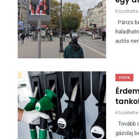
Közzétette
Párizs be
haladhatn
autós nem
HÍREK
Érdem
tanko
Közzétette
Tovább c
gázolaj b