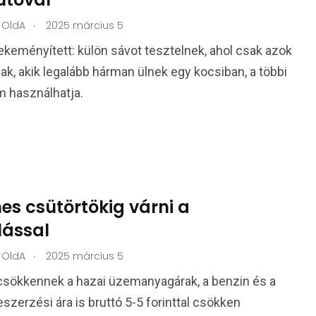
.
OldA
2025 március 5
keményített: külön sávot tesztelnek, ahol csak azok
ak, akik legalább hárman ülnek egy kocsiban, a többi
 használhatja.
es csütörtökig várni a
lással
.
OldA
2025 március 5
sökkennek a hazai üzemanyagárak, a benzin és a
eszerzési ára is bruttó 5-5 forinttal csökken