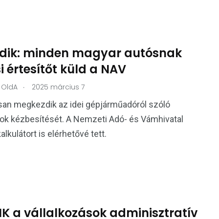
dik: minden magyar autósnak
si értesítőt küld a NAV
.
OldA
2025 március 7
n megkezdik az idei gépjárműadóról szóló
ok kézbesítését. A Nemzeti Adó- és Vámhivatal
alkulátort is elérhetővé tett.
K a vállalkozások adminisztratív