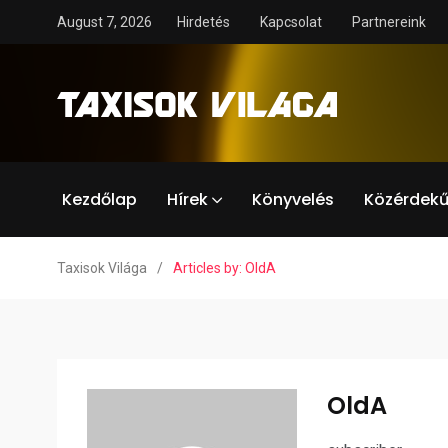
August 7, 2026
Hirdetés
Kapcsolat
Partnereink
Kezdőlap
Hírek
Könyvelés
Közérdekű
Taxisok Világa
/
Articles by: OldA
OldA