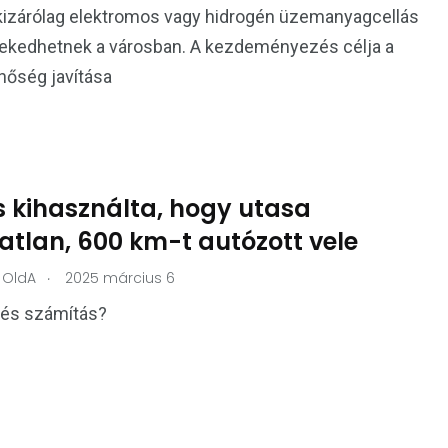
kizárólag elektromos vagy hidrogén üzemanyagcellás
lekedhetnek a városban. A kezdeményezés célja a
nőség javítása
s kihasználta, hogy utasa
atlan, 600 km-t autózott vele
.
OldA
2025 március 6
és számítás?