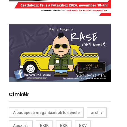
Címkék
A budapesti magántaxisok története
archív
Ausztria
BKIK
BKK
BKV