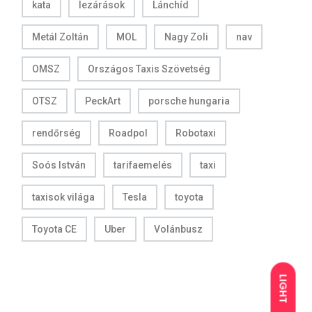
kata
lezárások
Lánchíd
Metál Zoltán
MOL
Nagy Zoli
nav
OMSZ
Országos Taxis Szövetség
OTSZ
PeckArt
porsche hungaria
rendőrség
Roadpol
Robotaxi
Soós István
tarifaemelés
taxi
taxisok világa
Tesla
toyota
Toyota CE
Uber
Volánbusz
LIGHT