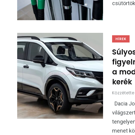
csütörtökt
HÍREK
Súlyo
figyel
a mode
kerék
Közzétette
Dacia Jog
világszer
tengelyen
menet kö