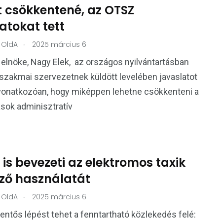
t csökkentené, az OTSZ
atokat tett
.
OldA
2025 március 6
lnöke, Nagy Elek, az országos nyilvántartásban
szakmai szervezetnek küldött levelében javaslatot
 vonatkozóan, hogy miképpen lehetne csökkenteni a
ások adminisztratív
is bevezeti az elektromos taxik
ező használatát
.
OldA
2025 március 6
entős lépést tehet a fenntartható közlekedés felé: