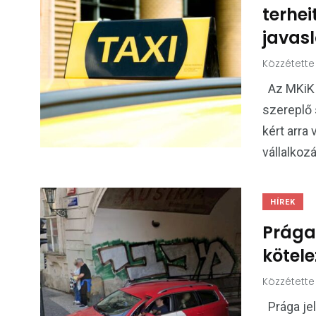
terhei
javasl
Közzétette
Az MKiK e
szereplő 
kért arra
vállalkoz
HÍREK
Prága 
kötel
Közzétette
Prága jel