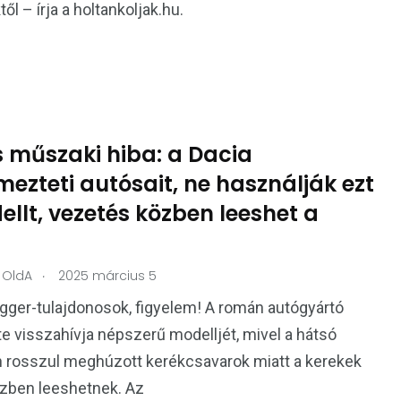
ől – írja a holtankoljak.hu.
s műszaki hiba: a Dacia
mezteti autósait, ne használják ezt
llt, vezetés közben leeshet a
.
OldA
2025 március 5
ger-tulajdonosok, figyelem! A román autógyártó
te visszahívja népszerű modelljét, mivel a hátsó
 rosszul meghúzott kerékcsavarok miatt a kerekek
zben leeshetnek. Az