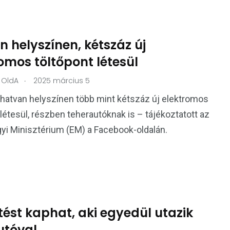
 helyszínen, kétszáz új
omos töltőpont létesül
.
OldA
2025 március 5
hatvan helyszínen több mint kétszáz új elektromos
 létesül, részben teherautóknak is – tájékoztatott az
yi Minisztérium (EM) a Facebook-oldalán.
ést kaphat, aki egyedül utazik
utóval