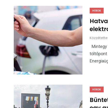
HÍREK
Hatvan
elektr
Közzétette
Mintegy 
töltőpont
Energiaüg
HÍREK
Büntet
egy a