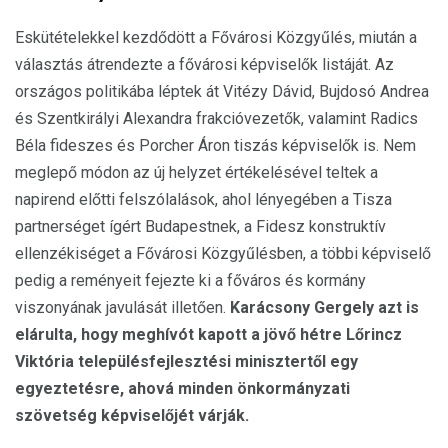
Eskütételekkel kezdődött a Fővárosi Közgyűlés, miután a
választás átrendezte a fővárosi képviselők listáját. Az
országos politikába léptek át Vitézy Dávid, Bujdosó Andrea
és Szentkirályi Alexandra frakcióvezetők, valamint Radics
Béla fideszes és Porcher Áron tiszás képviselők is. Nem
meglepő módon az új helyzet értékelésével teltek a
napirend előtti felszólalások, ahol lényegében a Tisza
partnerséget ígért Budapestnek, a Fidesz konstruktív
ellenzékiséget a Fővárosi Közgyűlésben, a többi képviselő
pedig a reményeit fejezte ki a főváros és kormány
viszonyának javulását illetően.
Karácsony Gergely azt is
elárulta, hogy meghívót kapott a jövő hétre Lőrincz
Viktória településfejlesztési minisztertől egy
egyeztetésre, ahová minden önkormányzati
szövetség képviselőjét várják.