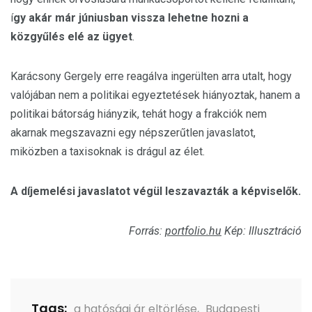
í
gy akár már júniusban vissza lehetne hozni a
közgyűlés elé az ügyet
.
Karácsony Gergely erre reagálva ingerülten arra utalt, hogy
valójában nem a politikai egyeztetések hiányoztak, hanem a
politikai bátorság hiányzik, tehát hogy a frakciók nem
akarnak megszavazni egy népszerűtlen javaslatot,
miközben a taxisoknak is drágul az élet.
A díjemelési javaslatot végül leszavazták a képviselők.
Forrás:
portfolio.hu
Kép: Illusztráció
Tags:
a hatósági ár eltörlése
,
Budapesti