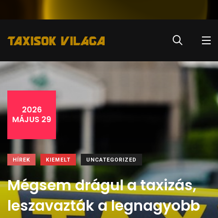
2026
MÁJUS 29
HÍREK
KIEMELT
UNCATEGORIZED
Mégsem drágul a taxizás,
leszavazták a legnagyobb