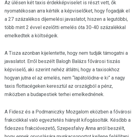
Az ülésen két taxis érdekképviselet is részt vett, ők
nyomatékosan arra kérték a képviselőket, hogy fogadják el
a 27 százalékos díjemelési javaslatot, hiszen a legutóbbi,
több mint 2 évvel ezelőtti emelés óta 30-40 százalékkal
emelkedtek a költségeik.
A Tisza azonban kijelentette, hogy nem tudják támogatni a
javaslatot. Erről beszélt Balogh Balázs fővárosi tiszás
képviselő, aki szerint nehéz átlátni, hogy a taxisokhoz
hogyan jutna el az emelés, nem “lapátolódna-e ki” a nagy
taxis flottacégeken keresztül az országból a pénz,
miközben a budapestiek terhei emelkednének.
A Fidesz és a Podmaniczky Mozgalom eközben a fővárosi
frakciókkal való egyeztetés hiányát kifogásolták. Később a
fideszes frakcióvezető, Szepesfalvy Anna arról beszélt,
hogy ennek orvoslására munkacsoportot kellene felállítani,