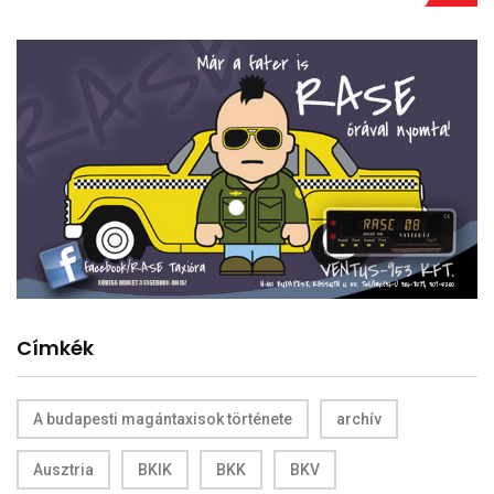
Címkék
A budapesti magántaxisok története
archív
Ausztria
BKIK
BKK
BKV