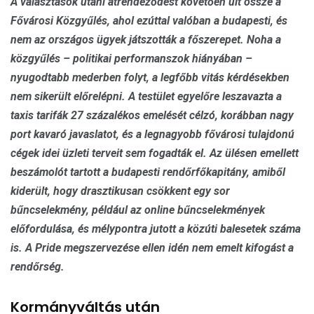
A választások utáni átrendeződést követően ült össze a
Fővárosi Közgyűlés, ahol ezúttal valóban a budapesti, és
nem az országos ügyek játszották a főszerepet. Noha a
közgyűlés – politikai performanszok hiányában –
nyugodtabb mederben folyt, a legfőbb vitás kérdésekben
nem sikerült előrelépni. A testület egyelőre leszavazta a
taxis tarifák 27 százalékos emelését célzó, korábban nagy
port kavaró javaslatot, és a legnagyobb fővárosi tulajdonú
cégek idei üzleti terveit sem fogadták el. Az ülésen emellett
beszámolót tartott a budapesti rendőrfőkapitány, amiből
kiderült, hogy drasztikusan csökkent egy sor
bűncselekmény, például az online bűncselekmények
előfordulása, és mélypontra jutott a közúti balesetek száma
is. A Pride megszervezése ellen idén nem emelt kifogást a
rendőrség.
Kormányváltás után