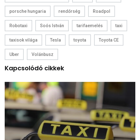
porsche hungaria
rendőrség
Roadpol
Robotaxi
Soós István
tarifaemelés
taxi
taxisok világa
Tesla
toyota
Toyota CE
Uber
Volánbusz
Kapcsolódó cikkek