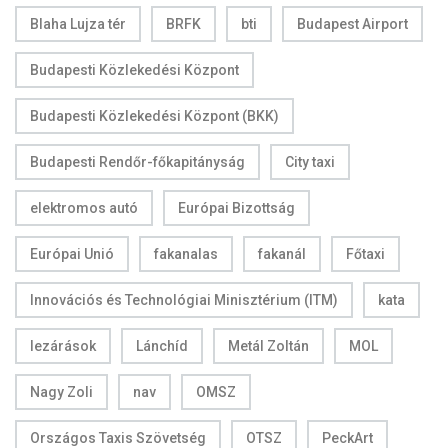
Blaha Lujza tér
BRFK
bti
Budapest Airport
Budapesti Közlekedési Központ
Budapesti Közlekedési Központ (BKK)
Budapesti Rendőr-főkapitányság
City taxi
elektromos autó
Európai Bizottság
Európai Unió
fakanalas
fakanál
Főtaxi
Innovációs és Technológiai Minisztérium (ITM)
kata
lezárások
Lánchíd
Metál Zoltán
MOL
Nagy Zoli
nav
OMSZ
Országos Taxis Szövetség
OTSZ
PeckArt