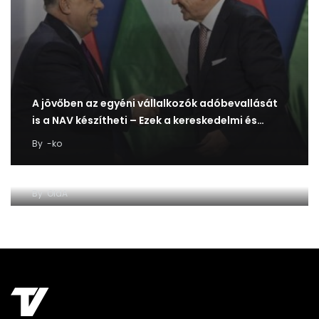
A jövőben az egyéni vállalkozók adóbevallását
is a NAV készítheti – Ezek a kereskedelmi és…
By
-ko
Egyelőre megmenekültek a budapesti taxisok
By
OldA