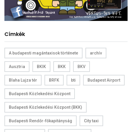
Címkék
A budapesti magántaxisok története
archív
Ausztria
BKIK
BKK
BKV
Blaha Lujza tér
BRFK
bti
Budapest Airport
Budapesti Közlekedési Központ
Budapesti Közlekedési Központ (BKK)
Budapesti Rendőr-főkapitányság
City taxi