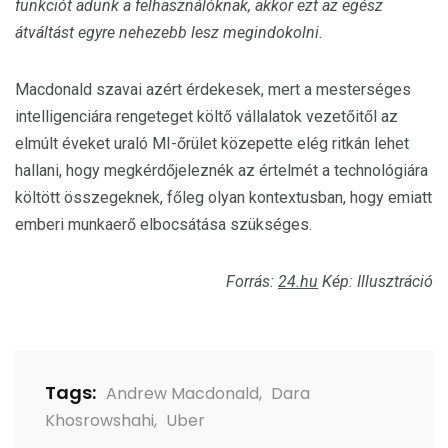
funkciót adunk a felhasználóknak, akkor ezt az egész
átváltást egyre nehezebb lesz megindokolni
.
Macdonald szavai azért érdekesek, mert a mesterséges
intelligenciára rengeteget költő vállalatok vezetőitől az
elmúlt éveket uraló MI-őrület közepette elég ritkán lehet
hallani, hogy megkérdőjeleznék az értelmét a technológiára
költött összegeknek, főleg olyan kontextusban, hogy emiatt
emberi munkaerő elbocsátása szükséges.
Forrás:
24.hu
Kép: Illusztráció
Tags:
Andrew Macdonald
,
Dara
Khosrowshahi
,
Uber