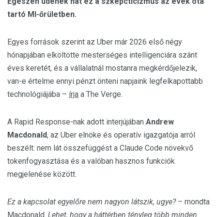
Egészen üdének hat ez a szkepcticizmus az évek óta
tartó MI-őrületben.
Egyes források szerint az Uber már 2026 első négy
hónapjában elköltötte mesterséges intelligenciára szánt
éves keretét, és a vállalatnál mostanra megkérdőjelezik,
van-e értelme ennyi pénzt önteni napjaink legfelkapottabb
technológiájába –
írja
a The Verge.
A Rapid Response-nak adott interjújában
Andrew
Macdonald
, az Uber elnöke és operatív igazgatója arról
beszélt: nem lát összefüggést a Claude Code növekvő
tokenfogyasztása és a valóban hasznos funkciók
megjelenése között.
Ez a kapcsolat egyelőre nem nagyon látszik, ugye?
– mondta
Macdonald.
Lehet, hogy a háttérben tényleg több minden