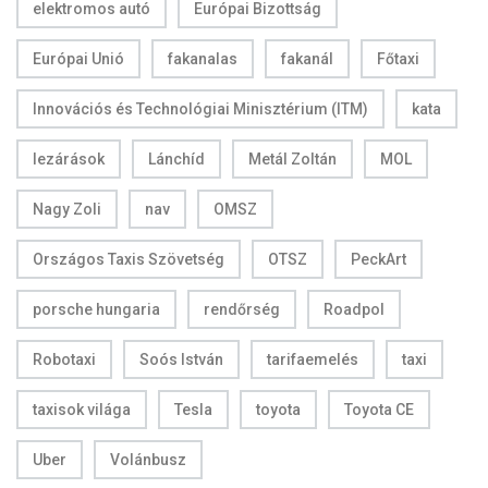
elektromos autó
Európai Bizottság
Európai Unió
fakanalas
fakanál
Főtaxi
Innovációs és Technológiai Minisztérium (ITM)
kata
lezárások
Lánchíd
Metál Zoltán
MOL
Nagy Zoli
nav
OMSZ
Országos Taxis Szövetség
OTSZ
PeckArt
porsche hungaria
rendőrség
Roadpol
Robotaxi
Soós István
tarifaemelés
taxi
taxisok világa
Tesla
toyota
Toyota CE
Uber
Volánbusz