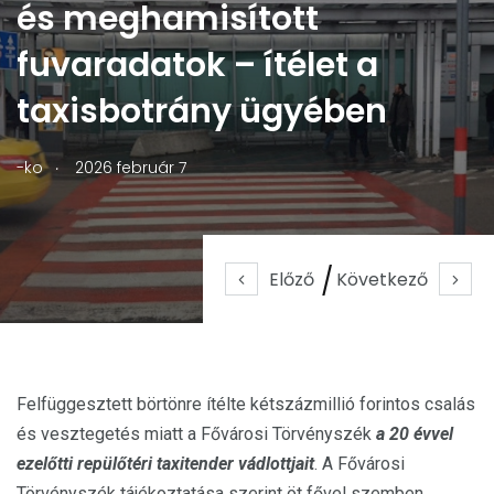
és meghamisított
fuvaradatok – ítélet a
taxisbotrány ügyében
.
-ko
2026 február 7
Előző
Következő
Felfüggesztett börtönre ítélte kétszázmillió forintos csalás
és vesztegetés miatt a Fővárosi Törvényszék
a 20 évvel
ezelőtti repülőtéri taxitender vádlottjait
. A Fővárosi
Törvényszék tájékoztatása szerint öt fővel szemben