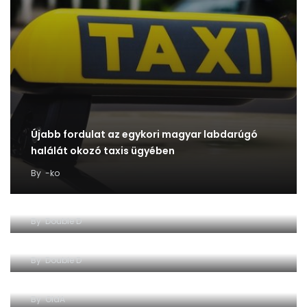
Újabb fordulat az egykori magyar labdarúgó
halálát okozó taxis ügyében
By
-ko
Az OTSZ levelezéséből – elkészült a repülőtéri
mosdó
By
Double D
Letartóztatták a magát feladó taxist
Vádemelés a Mozaik utcai vizsgaállomás
By
Double D
ügyében
By
OldA