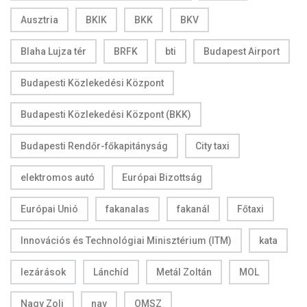
Ausztria
BKIK
BKK
BKV
Blaha Lujza tér
BRFK
bti
Budapest Airport
Budapesti Közlekedési Központ
Budapesti Közlekedési Központ (BKK)
Budapesti Rendőr-főkapitányság
City taxi
elektromos autó
Európai Bizottság
Európai Unió
fakanalas
fakanál
Főtaxi
Innovációs és Technológiai Minisztérium (ITM)
kata
lezárások
Lánchíd
Metál Zoltán
MOL
Nagy Zoli
nav
OMSZ