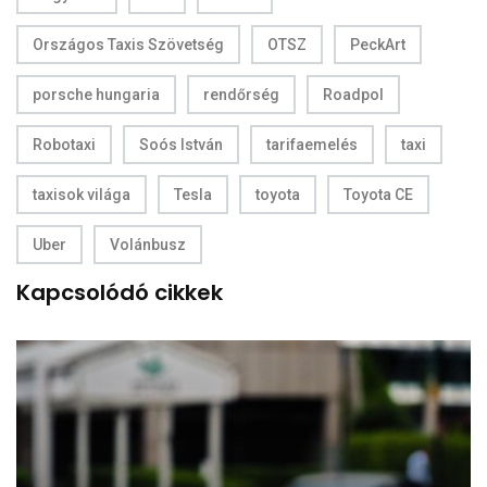
Országos Taxis Szövetség
OTSZ
PeckArt
porsche hungaria
rendőrség
Roadpol
Robotaxi
Soós István
tarifaemelés
taxi
taxisok világa
Tesla
toyota
Toyota CE
Uber
Volánbusz
Kapcsolódó cikkek