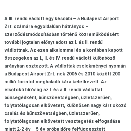
A III. rendű vádlott egy későbbi – a Budapest Airport
Zrt. számára egyoldalúan hátrányos –
szerződésmódosításban történő közreműködésért
további jogtalan előnyt adott az I. és II. rendű
vádlottnak. Az ezen alkalommal és a korábban kapott
összegeken az I., II. és IV. rendű vádlott különböző
arányban osztozott. A vádlottak cselekményei nyomán
a Budapest Airport Zrt.-nek 2006 és 2010 között 200
millió forintot meghaladó kára keletkezett. Az
elsőfokú bíróság az I. és a II. rendű vádlottat
bűnsegédként, bűnszövetségben, üzletszerűen,
folytatólagosan elkövetett, különösen nagy kárt okozó
csalás és bűnszövetségben, üzletszerűen,
folytatólagosan elkövetett vesztegetés elfogadása
miatt 2-2 év – 5 év próbaidőre felfüggesztett –