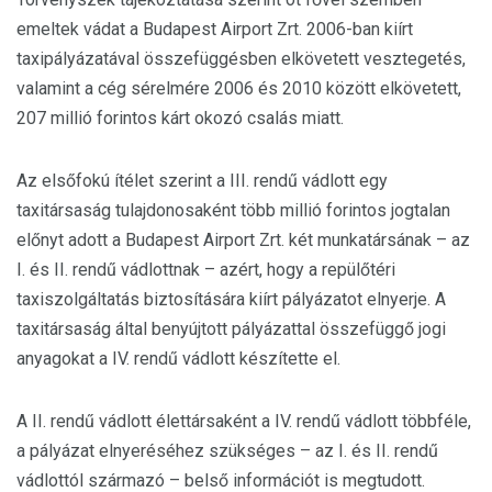
emeltek vádat a Budapest Airport Zrt. 2006-ban kiírt
taxipályázatával összefüggésben elkövetett vesztegetés,
valamint a cég sérelmére 2006 és 2010 között elkövetett,
207 millió forintos kárt okozó csalás miatt.
Az elsőfokú ítélet szerint a III. rendű vádlott egy
taxitársaság tulajdonosaként több millió forintos jogtalan
előnyt adott a Budapest Airport Zrt. két munkatársának – az
I. és II. rendű vádlottnak – azért, hogy a repülőtéri
taxiszolgáltatás biztosítására kiírt pályázatot elnyerje. A
taxitársaság által benyújtott pályázattal összefüggő jogi
anyagokat a IV. rendű vádlott készítette el.
A II. rendű vádlott élettársaként a IV. rendű vádlott többféle,
a pályázat elnyeréséhez szükséges – az I. és II. rendű
vádlottól származó – belső információt is megtudott.