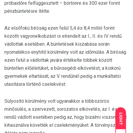
próbaidőre felfüggesztett – börtönre és 300 ezer forint
pénzbüntetésre ítélte.
Az elsőfokú bíróság ezen felül 5,4 és 8,4 millió forint
közötti vagyonelkobzást is elrendelt az I., II. és IV. rendű
vádlottak esetében. A büntetések kiszabása során
nyomatékos enyhítő körülmény volt az időmúlás. A bíróság
ezen felül a vádlottak javára értékelte többek között
büntetlen előéletüket, a bűnsegédi elkövetést, a kiskorú
gyermekek eltartását, az V. rendűnél pedig a munkáltatói
utasításra történő cselekvést.
Súlyosító körülmény volt ugyanakkor a többszörös
minősülés, a szervezett, sorozatos elkövetés, az I. és II.
LIGHT
rendű vádlott esetében pedig az, hogy bizalmi viszonyukat
kihasználva követték el cselekményüket. A törvényszék