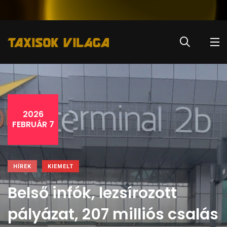
2026
FEBRUÁR 7
HÍREK
KIEMELT
Belső infók, lezsírozott
pályázat, 207 milliós csalás