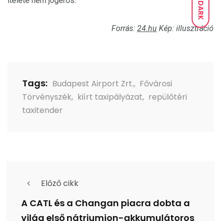
ítélete nem jogerős.
DARK
Forrás:
24.hu
Kép: illusztráció
Tags:
Budapest Airport Zrt.
,
Fővárosi
Törvényszék
,
kiírt taxipályázat
,
repülőtéri
taxitender
Előző cikk
A CATL és a Changan piacra dobta a
világ első nátriumion-akkumulátoros