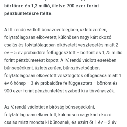
börtönre és 1,2 millió, illetve 700 ezer forint
pénzbüntetésre ítélte.
A III. rendű vádlott bűnszövetségben, üzletszerűen,
folytatólagosan elkövetett, különösen nagy kárt okozó
csalás és folytatólagosan elkövetett vesztegetés miatt 2
év – 5 év próbaidőre felfüggesztett – börtönt és 1,75 millió
forint pénzbüntetést kapott. A IV. rendű vádlott esetében
bűnsegédként, üzletszerűen, bűnszövetségben,
folytatólagosan elkövetett vesztegetés elfogadása miatt 1
év 6 hónap – 3 év próbaidőre felfüggesztett – börtönt és
900 ezer forint pénzbüntetést szabott ki a törvényszék.
Az V. rendű vádlottat a bíróság bűnsegédként,
folytatólagosan elkövetett, különösen nagy kárt okozó
csalás miatt mondta ki bűnösnek, és ezért őt 1 év – 2 év