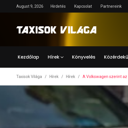
August 9, 2026
Hirdetés
Kapcsolat
Partnereink
Kezdőlap
Hírek
Könyvelés
Közérdekű
Taxisok Világa
/
Hírek
/
Hírek
/
A Volkswagen szerint az 