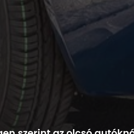
en szerint az olcsó autókná