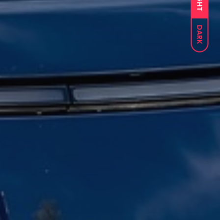
LIGHT
DARK