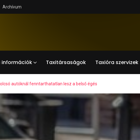
Archívum
 információk
Taxitársaságok
Taxióra szervizek
olcsó autóknál fenntarthatatlan lesz a belső égés