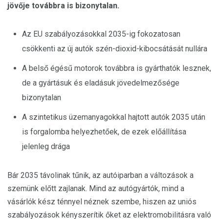
jövője továbbra is bizonytalan.
Az EU szabályozásokkal 2035-ig fokozatosan
csökkenti az új autók szén-dioxid-kibocsátását nullára
A belső égésű motorok továbbra is gyárthatók lesznek,
de a gyártásuk és eladásuk jövedelmezősége
bizonytalan
A szintetikus üzemanyagokkal hajtott autók 2035 után
is forgalomba helyezhetőek, de ezek előállítása
jelenleg drága
Bár 2035 távolinak tűnik, az autóiparban a változások a
szemünk előtt zajlanak. Mind az autógyártók, mind a
vásárlók kész ténnyel néznek szembe, hiszen az uniós
szabályozások kényszerítik őket az elektromobilitásra való