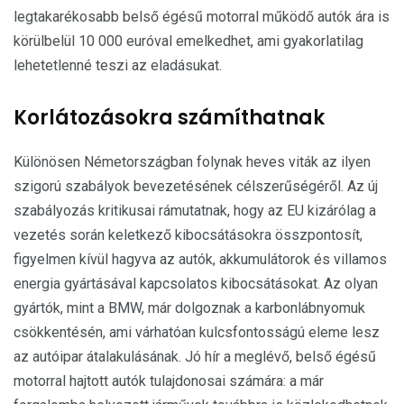
legtakarékosabb belső égésű motorral működő autók ára is
körülbelül 10 000 euróval emelkedhet, ami gyakorlatilag
lehetetlenné teszi az eladásukat.
Korlátozásokra számíthatnak
Különösen Németországban folynak heves viták az ilyen
szigorú szabályok bevezetésének célszerűségéről. Az új
szabályozás kritikusai rámutatnak, hogy az EU kizárólag a
vezetés során keletkező kibocsátásokra összpontosít,
figyelmen kívül hagyva az autók, akkumulátorok és villamos
energia gyártásával kapcsolatos kibocsátásokat. Az olyan
gyártók, mint a BMW, már dolgoznak a karbonlábnyomuk
csökkentésén, ami várhatóan kulcsfontosságú eleme lesz
az autóipar átalakulásának. Jó hír a meglévő, belső égésű
motorral hajtott autók tulajdonosai számára: a már