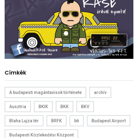
Címkék
A budapesti magántaxisok története
archív
Ausztria
BKIK
BKK
BKV
Blaha Lujza tér
BRFK
bti
Budapest Airport
Budapesti Közlekedési Központ