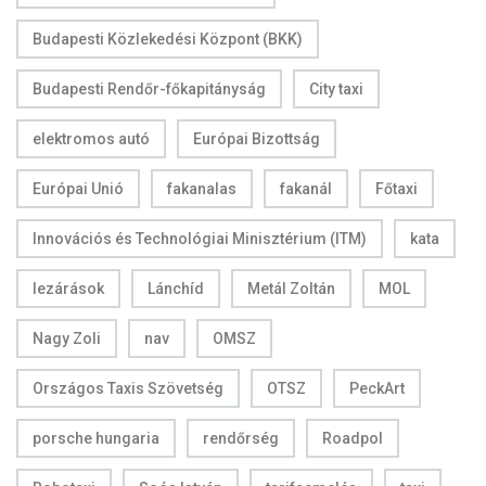
Budapesti Közlekedési Központ (BKK)
Budapesti Rendőr-főkapitányság
City taxi
elektromos autó
Európai Bizottság
Európai Unió
fakanalas
fakanál
Főtaxi
Innovációs és Technológiai Minisztérium (ITM)
kata
lezárások
Lánchíd
Metál Zoltán
MOL
Nagy Zoli
nav
OMSZ
Országos Taxis Szövetség
OTSZ
PeckArt
porsche hungaria
rendőrség
Roadpol