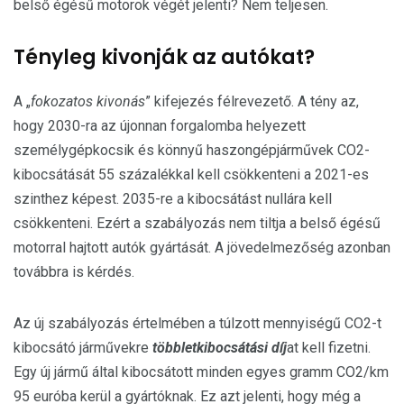
belső égésű motorok végét jelenti? Nem teljesen.
Tényleg kivonják az autókat?
A „
fokozatos kivonás
” kifejezés félrevezető. A tény az,
hogy 2030-ra az újonnan forgalomba helyezett
személygépkocsik és könnyű haszongépjárművek CO2-
kibocsátását 55 százalékkal kell csökkenteni a 2021-es
szinthez képest. 2035-re a kibocsátást nullára kell
csökkenteni. Ezért a szabályozás nem tiltja a belső égésű
motorral hajtott autók gyártását. A jövedelmezőség azonban
továbbra is kérdés.
Az új szabályozás értelmében a túlzott mennyiségű CO2-t
kibocsátó járművekre
többletkibocsátási díj
at kell fizetni.
Egy új jármű által kibocsátott minden egyes gramm CO2/km
95 euróba kerül a gyártóknak. Ez azt jelenti, hogy még a