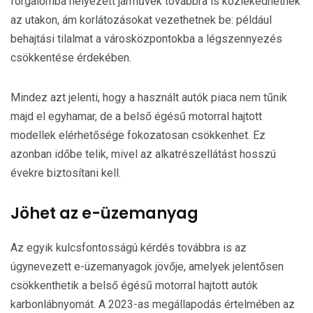
forgalomba helyezett járművek továbbra is közlekedhetnek
az utakon, ám korlátozásokat vezethetnek be: például
behajtási tilalmat a városközpontokba a légszennyezés
csökkentése érdekében.
Mindez azt jelenti, hogy a használt autók piaca nem tűnik
majd el egyhamar, de a belső égésű motorral hajtott
modellek elérhetősége fokozatosan csökkenhet. Ez
azonban időbe telik, mivel az alkatrészellátást hosszú
évekre biztosítani kell.
Jöhet az e-üzemanyag
Az egyik kulcsfontosságú kérdés továbbra is az
úgynevezett e-üzemanyagok jövője, amelyek jelentősen
csökkenthetik a belső égésű motorral hajtott autók
karbonlábnyomát. A 2023-as megállapodás értelmében az