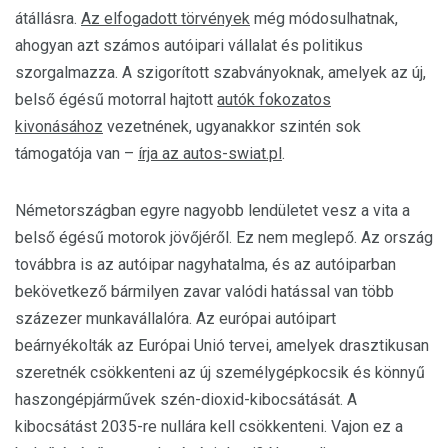
átállásra.
Az elfogadott törvények
még módosulhatnak,
ahogyan azt számos autóipari vállalat és politikus
szorgalmazza. A szigorított szabványoknak, amelyek az új,
belső égésű motorral hajtott
autók fokozatos
kivonásához
vezetnének, ugyanakkor szintén sok
támogatója van –
írja az autos-swiat.pl
.
Németországban egyre nagyobb lendületet vesz a vita a
belső égésű motorok jövőjéről. Ez nem meglepő. Az ország
továbbra is az autóipar nagyhatalma, és az autóiparban
bekövetkező bármilyen zavar valódi hatással van több
százezer munkavállalóra. Az európai autóipart
beárnyékolták az Európai Unió tervei, amelyek drasztikusan
szeretnék csökkenteni az új személygépkocsik és könnyű
haszongépjárművek szén-dioxid-kibocsátását. A
kibocsátást 2035-re nullára kell csökkenteni. Vajon ez a