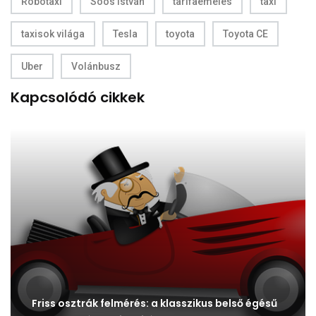
Robotaxi
Soós István
tarifaemelés
taxi
taxisok világa
Tesla
toyota
Toyota CE
Uber
Volánbusz
Kapcsolódó cikkek
Friss osztrák felmérés: a klasszikus belső égésű