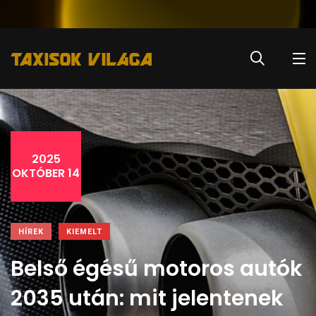
2025
OKTÓBER 14
HÍREK
KIEMELT
Belső égésű motoros autók
2035 után: mit jelentenek