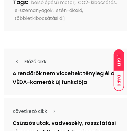
Tags:
belső égésű motor
,
CO2-kibocsátás
,
e-üzemanyagok
,
szén-dioxid
,
többletkibocsátási díj
LIGHT
Előző cikk
A rendőrök nem vicceltek: tényleg él a
DARK
VÉDA-kamerák új funkciója
Következő cikk
Csúszós utak, vadveszély, rossz látási