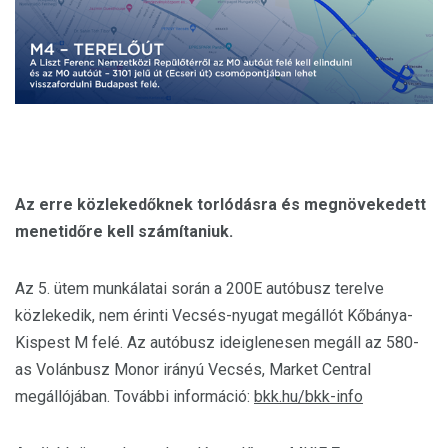
Az erre közlekedőknek torlódásra és megnövekedett
menetidőre kell számítaniuk.
Az 5. ütem munkálatai során a 200E autóbusz terelve
közlekedik, nem érinti Vecsés-nyugat megállót Kőbánya-
Kispest M felé. Az autóbusz ideiglenesen megáll az 580-
as Volánbusz Monor irányú Vecsés, Market Central
megállójában. További információ:
bkk.hu/bkk-info