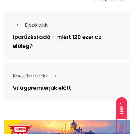
Előző cikk
Iparűzési adó - miért 120 ezer az
előleg?
Következő cikk
Világpremierjük előtt
LIGHT
DARK