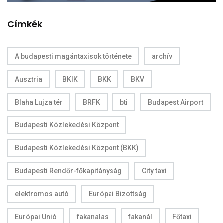
Címkék
A budapesti magántaxisok története
archív
Ausztria
BKIK
BKK
BKV
Blaha Lujza tér
BRFK
bti
Budapest Airport
Budapesti Közlekedési Központ
Budapesti Közlekedési Központ (BKK)
Budapesti Rendőr-főkapitányság
City taxi
elektromos autó
Európai Bizottság
Európai Unió
fakanalas
fakanál
Főtaxi