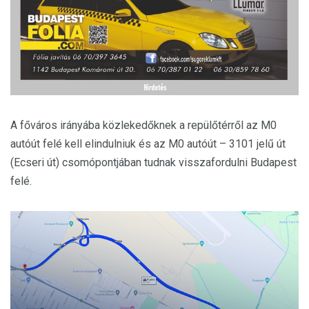
A főváros irányába közlekedőknek a repülőtérről az M0
autóút felé kell elindulniuk és az M0 autóút – 3101 jelű út
(Ecseri út) csomópontjában tudnak visszafordulni Budapest
felé.