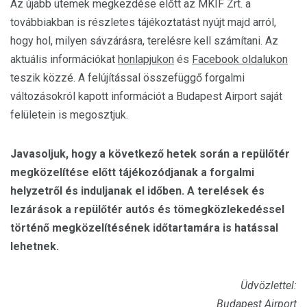
Az újabb ütemek megkezdése előtt az MKIF Zrt. a
továbbiakban is részletes tájékoztatást nyújt majd arról,
hogy hol, milyen sávzárásra, terelésre kell számítani. Az
aktuális információkat
honlapjukon
és
Facebook oldalukon
teszik közzé. A felújítással összefüggő forgalmi
változásokról kapott információt a Budapest Airport saját
felületein is megosztjuk.
Javasoljuk, hogy a következő hetek során a repülőtér
megközelítése előtt tájékozódjanak a forgalmi
helyzetről és induljanak el időben. A terelések és
lezárások a repülőtér autós és tömegközlekedéssel
történő megközelítésének időtartamára is hatással
lehetnek.
Üdvözlettel:
Budapest Airport