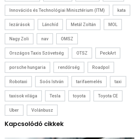
Innovációs és Technológiai Minisztérium (ITM)
kata
lezárások
Lánchíd
Metál Zoltán
MOL
Nagy Zoli
nav
OMSZ
Országos Taxis Szövetség
OTSZ
PeckArt
porsche hungaria
rendőrség
Roadpol
Robotaxi
Soós István
tarifaemelés
taxi
taxisok világa
Tesla
toyota
Toyota CE
Uber
Volánbusz
Kapcsolódó cikkek