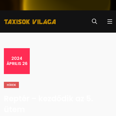
2024
ÁPRILIS 26
HÍREK
Reptér – kezdődik az 5.
ütem