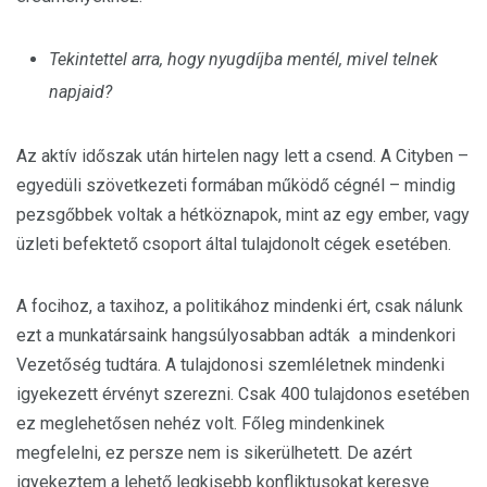
Tekintettel arra, hogy nyugdíjba mentél, mivel telnek
napjaid?
Az aktív időszak után hirtelen nagy lett a csend. A Cityben –
egyedüli szövetkezeti formában működő cégnél – mindig
pezsgőbbek voltak a hétköznapok, mint az egy ember, vagy
üzleti befektető csoport által tulajdonolt cégek esetében.
A focihoz, a taxihoz, a politikához mindenki ért, csak nálunk
ezt a munkatársaink hangsúlyosabban adták a mindenkori
Vezetőség tudtára. A tulajdonosi szemléletnek mindenki
igyekezett érvényt szerezni. Csak 400 tulajdonos esetében
ez meglehetősen nehéz volt. Főleg mindenkinek
megfelelni, ez persze nem is sikerülhetett. De azért
igyekeztem a lehető legkisebb konfliktusokat keresve