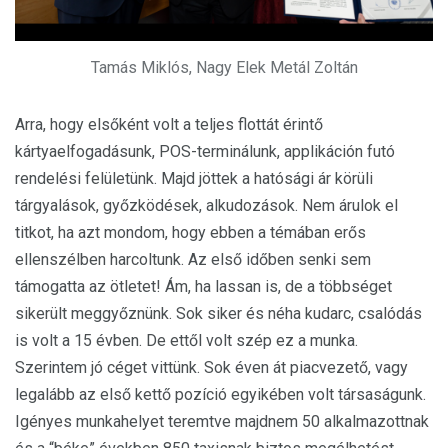
Tamás Miklós, Nagy Elek Metál Zoltán
Arra, hogy elsőként volt a teljes flottát érintő
kártyaelfogadásunk, POS-terminálunk, applikáción futó
rendelési felületünk. Majd jöttek a hatósági ár körüli
tárgyalások, győzködések, alkudozások. Nem árulok el
titkot, ha azt mondom, hogy ebben a témában erős
ellenszélben harcoltunk. Az első időben senki sem
támogatta az ötletet! Ám, ha lassan is, de a többséget
sikerült meggyőznünk. Sok siker és néha kudarc, csalódás
is volt a 15 évben. De ettől volt szép ez a munka.
Szerintem jó céget vittünk. Sok éven át piacvezető, vagy
legalább az első kettő pozíció egyikében volt társaságunk.
Igényes munkahelyet teremtve majdnem 50 alkalmazottnak