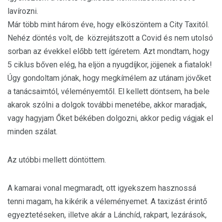
lavírozni.
Már több mint három éve, hogy elköszöntem a City Taxitól.
Nehéz döntés volt, de közrejátszott a Covid és nem utolsó
sorban az évekkel előbb tett ígéretem. Azt mondtam, hogy
5 ciklus bőven elég, ha eljön a nyugdíjkor, jöjjenek a fiatalok!
Úgy gondoltam jónak, hogy megkímélem az utánam jövőket
a tanácsaimtól, véleményemtől. El kellett döntsem, ha bele
akarok szólni a dolgok további menetébe, akkor maradjak,
vagy hagyjam Őket békében dolgozni, akkor pedig vágjak el
minden szálat.
Az utóbbi mellett döntöttem.
A kamarai vonal megmaradt, ott igyekszem hasznossá
tenni magam, ha kikérik a véleményemet. A taxizást érintő
egyeztetéseken, illetve akár a Lánchíd, rakpart, lezárások,