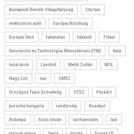
Budapesti Rendőr-főkapitányság
City taxi
elektromos autó
Európai Bizottság
Európai Unió
fakanalas
fakanál
Főtaxi
Innovációs és Technológiai Minisztérium (ITM)
kata
lezárások
Lánchíd
Metál Zoltán
MOL
Nagy Zoli
nav
OMSZ
Országos Taxis Szövetség
OTSZ
PeckArt
porsche hungaria
rendőrség
Roadpol
Robotaxi
Soós István
tarifaemelés
taxi
taxisok világa
Tesla
toyota
Toyota CE