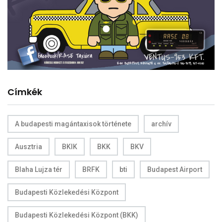
Címkék
A budapesti magántaxisok története
archív
Ausztria
BKIK
BKK
BKV
Blaha Lujza tér
BRFK
bti
Budapest Airport
Budapesti Közlekedési Központ
Budapesti Közlekedési Központ (BKK)