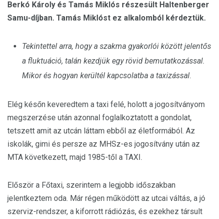
Berkó Károly és Tamás Miklós részesült Haltenberger
Samu-díjban. Tamás Miklóst ez alkalomból kérdeztük.
Tekintettel arra, hogy a szakma gyakorlói között jelentős
a fluktuáció, talán kezdjük egy rövid bemutatkozással.
Mikor és hogyan kerültél kapcsolatba a taxizással
.
Elég későn keveredtem a taxi felé, holott a jogosítványom
megszerzése után azonnal foglalkoztatott a gondolat,
tetszett amit az utcán láttam ebből az életformából. Az
iskolák, gimi és persze az MHSz-es jogosítvány után az
MTA következett, majd 1985-től a TAXI.
Először a Főtaxi, szerintem a legjobb időszakban
jelentkeztem oda. Már régen működött az utcai váltás, a jó
szerviz-rendszer, a kiforrott rádiózás, és ezekhez társult