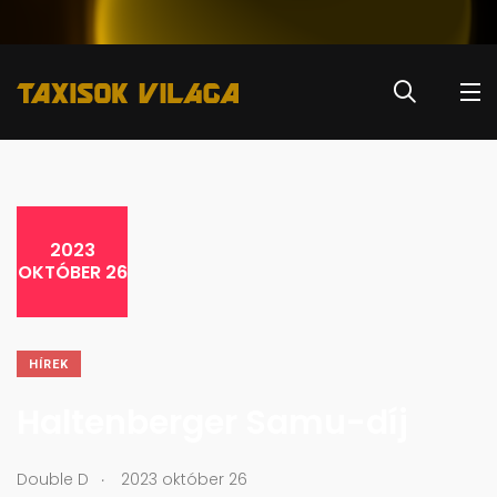
2023
OKTÓBER 26
HÍREK
Haltenberger Samu-díj
.
Double D
2023 október 26