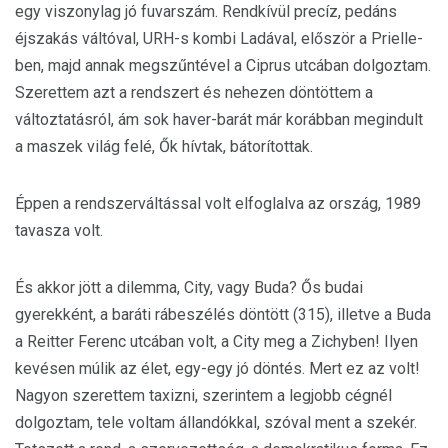
egy viszonylag jó fuvarszám. Rendkívül precíz, pedáns
éjszakás váltóval, URH-s kombi Ladával, először a Prielle-
ben, majd annak megszűntével a Ciprus utcában dolgoztam.
Szerettem azt a rendszert és nehezen döntöttem a
változtatásról, ám sok haver-barát már korábban megindult
a maszek világ felé, Ők hívtak, bátorítottak.
Éppen a rendszerváltással volt elfoglalva az ország, 1989
tavasza volt.
És akkor jött a dilemma, City, vagy Buda? Ős budai
gyerekként, a baráti rábeszélés döntött (315), illetve a Buda
a Reitter Ferenc utcában volt, a City meg a Zichyben! Ilyen
kevésen múlik az élet, egy-egy jó döntés. Mert ez az volt!
Nagyon szerettem taxizni, szerintem a legjobb cégnél
dolgoztam, tele voltam állandókkal, szóval ment a szekér.