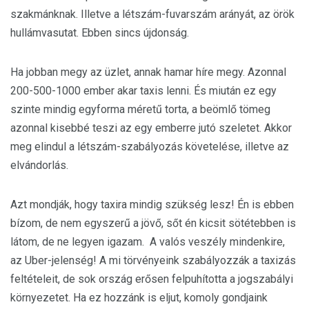
szakmánknak. Illetve a létszám-fuvarszám arányát, az örök
hullámvasutat. Ebben sincs újdonság.
Ha jobban megy az üzlet, annak hamar híre megy. Azonnal
200-500-1000 ember akar taxis lenni. És miután ez egy
szinte mindig egyforma méretű torta, a beömlő tömeg
azonnal kisebbé teszi az egy emberre jutó szeletet. Akkor
meg elindul a létszám-szabályozás követelése, illetve az
elvándorlás.
Azt mondják, hogy taxira mindig szükség lesz! Én is ebben
bízom, de nem egyszerű a jövő, sőt én kicsit sötétebben is
látom, de ne legyen igazam. A valós veszély mindenkire,
az Uber-jelenség! A mi törvényeink szabályozzák a taxizás
feltételeit, de sok ország erősen felpuhította a jogszabályi
környezetet. Ha ez hozzánk is eljut, komoly gondjaink