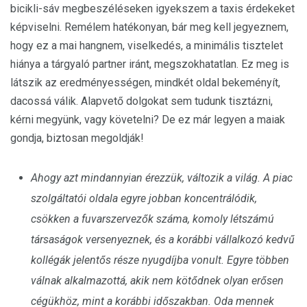
bicikli-sáv megbeszéléseken igyekszem a taxis érdekeket
képviselni. Remélem hatékonyan, bár meg kell jegyeznem,
hogy ez a mai hangnem, viselkedés, a minimális tisztelet
hiánya a tárgyaló partner iránt, megszokhatatlan. Ez meg is
látszik az eredményességen, mindkét oldal bekeményít,
dacossá válik. Alapvető dolgokat sem tudunk tisztázni,
kérni megyünk, vagy követelni? De ez már legyen a maiak
gondja, biztosan megoldják!
Ahogy azt mindannyian érezzük, változik a világ. A piac
szolgáltatói oldala egyre jobban koncentrálódik,
csökken a fuvarszervezők száma, komoly létszámú
társaságok versenyeznek, és a korábbi vállalkozó kedvű
kollégák jelentős része nyugdíjba vonult. Egyre többen
válnak alkalmazottá, akik nem kötődnek olyan erősen
cégükhöz, mint a korábbi időszakban. Oda mennek