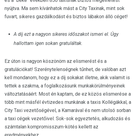
és a “béke” években 850 taxisnak biztos megélhetést
nyújtva. Ma sem kívánhatok mást a City Taxinak, mint sok
fuvart, sikeres gazdálkodást és biztos lábakon álló céget!
A díj ezt a nagyon sikeres időszakot ismeri el. Úgy
hallottam igen sokan gratuláltak.
Ez úton is nagyon köszönöm az elismerést és a
gratulációkat! Szerénytelenségnek tűnhet, de valóban azt
kell mondanom, hogy ez a díj sokakat illetne, akik valamit is
tettek a szakma, a foglalkozásunk munkakörülményeinek
változtatásáért. Most én kaptam, de ez közös elismerése a
több mint másfél évtizedes munkának a taxis Kollégákkal, a
City Taxi vezetőségével, a Kamarával és nem utolsó sorban
a taxi cégek vezetőivel. Sok-sok egyeztetés, alkudozás és
számtalan kompromisszum-kötés kellett az
eredményekhez.