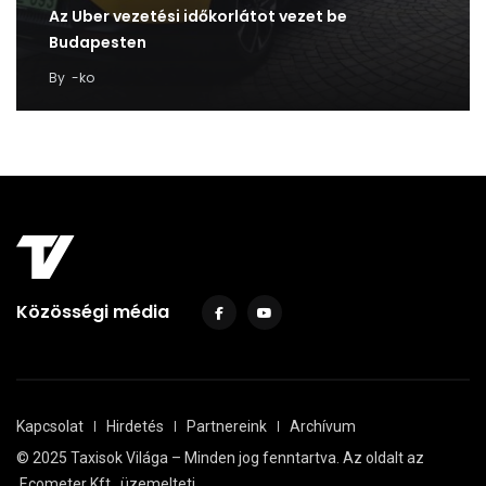
Az Uber vezetési időkorlátot vezet be
Budapesten
By
-ko
Közösségi média
Kapcsolat
Hirdetés
Partnereink
Archívum
© 2025 Taxisok Világa – Minden jog fenntartva. Az oldalt az
Ecometer Kft.
üzemelteti.