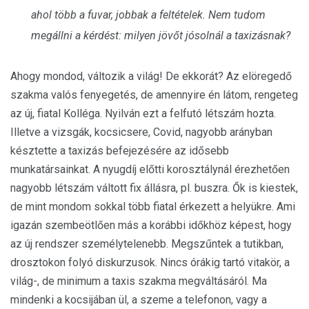
ahol több a fuvar, jobbak a feltételek. Nem tudom
megállni a kérdést: milyen jövőt jósolnál a taxizásnak?
Ahogy mondod, változik a világ! De ekkorát? Az elöregedő
szakma valós fenyegetés, de amennyire én látom, rengeteg
az új, fiatal Kolléga. Nyilván ezt a felfutó létszám hozta.
Illetve a vizsgák, kocsicsere, Covid, nagyobb arányban
késztette a taxizás befejezésére az idősebb
munkatársainkat. A nyugdíj előtti korosztálynál érezhetően
nagyobb létszám váltott fix állásra, pl. buszra. Ők is kiestek,
de mint mondom sokkal több fiatal érkezett a helyükre. Ami
igazán szembeötlően más a korábbi időkhöz képest, hogy
az új rendszer személytelenebb. Megszűntek a tutikban,
drosztokon folyó diskurzusok. Nincs órákig tartó vitakör, a
világ-, de minimum a taxis szakma megváltásáról. Ma
mindenki a kocsijában ül, a szeme a telefonon, vagy a