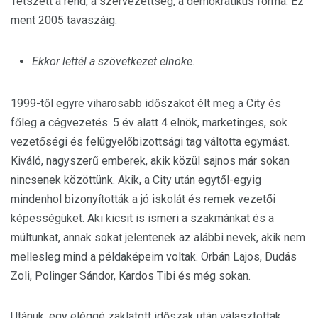
Tetszett a rend, a szervezettség, a demokratikus forma. Ez
ment 2005 tavaszáig.
Ekkor lettél a szövetkezet elnöke.
1999-től egyre viharosabb időszakot élt meg a City és
főleg a cégvezetés. 5 év alatt 4 elnök, marketinges, sok
vezetőségi és felügyelőbizottsági tag váltotta egymást.
Kiváló, nagyszerű emberek, akik közül sajnos már sokan
nincsenek közöttünk. Akik, a City után egytől-egyig
mindenhol bizonyították a jó iskolát és remek vezetői
képességüket. Aki kicsit is ismeri a szakmánkat és a
múltunkat, annak sokat jelentenek az alábbi nevek, akik nem
mellesleg mind a példaképeim voltak. Orbán Lajos, Dudás
Zoli, Polinger Sándor, Kardos Tibi és még sokan.
Utánuk, egy eléggé zaklatott időszak után választottak