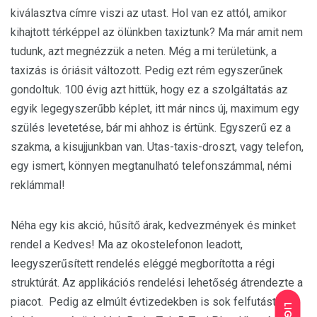
kiválasztva címre viszi az utast. Hol van ez attól, amikor
kihajtott térképpel az ölünkben taxiztunk? Ma már amit nem
tudunk, azt megnézzük a neten. Még a mi területünk, a
taxizás is óriásit változott. Pedig ezt rém egyszerűnek
gondoltuk. 100 évig azt hittük, hogy ez a szolgáltatás az
egyik legegyszerűbb képlet, itt már nincs új, maximum egy
szülés levetetése, bár mi ahhoz is értünk. Egyszerű ez a
szakma, a kisujjunkban van. Utas-taxis-droszt, vagy telefon,
egy ismert, könnyen megtanulható telefonszámmal, némi
reklámmal!
Néha egy kis akció, hűsítő árak, kedvezmények és minket
rendel a Kedves! Ma az okostelefonon leadott,
leegyszerűsített rendelés eléggé megborította a régi
struktúrát. Az applikációs rendelési lehetőség átrendezte a
piacot. Pedig az elmúlt évtizedekben is sok felfutást és
LIGHT