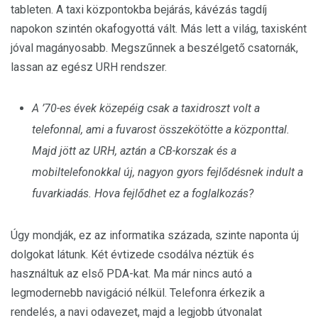
tableten. A taxi központokba bejárás, kávézás tagdíj
napokon szintén okafogyottá vált. Más lett a világ, taxisként
jóval magányosabb. Megszűnnek a beszélgető csatornák,
lassan az egész URH rendszer.
A ’70-es évek közepéig csak a taxidroszt volt a
telefonnal, ami a fuvarost összekötötte a központtal.
Majd jött az URH, aztán a CB-korszak és a
mobiltelefonokkal új, nagyon gyors fejlődésnek indult a
fuvarkiadás. Hova fejlődhet ez a foglalkozás?
Úgy mondják, ez az informatika százada, szinte naponta új
dolgokat látunk. Két évtizede csodálva néztük és
használtuk az első PDA-kat. Ma már nincs autó a
legmodernebb navigáció nélkül. Telefonra érkezik a
rendelés, a navi odavezet, majd a legjobb útvonalat