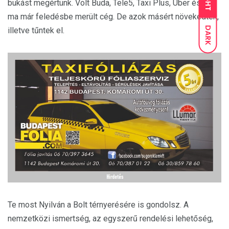
bukást megértünk. Volt Buda, Tele5, Taxi Plus, Uber és sok
ma már feledésbe merült cég. De azok másért növekedtek,
DARK
illetve tűntek el.
Te most Nyilván a Bolt térnyerésére is gondolsz. A
nemzetközi ismertség, az egyszerű rendelési lehetőség,