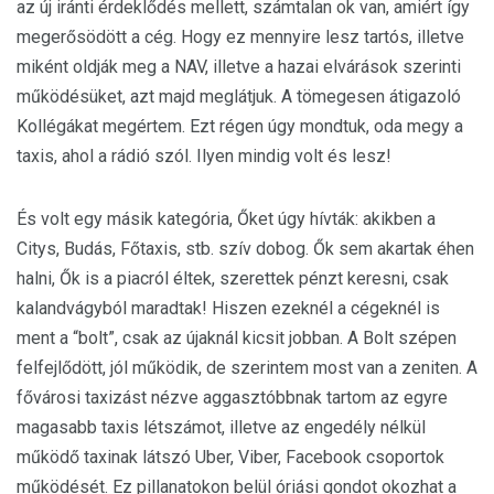
az új iránti érdeklődés mellett, számtalan ok van, amiért így
megerősödött a cég. Hogy ez mennyire lesz tartós, illetve
miként oldják meg a NAV, illetve a hazai elvárások szerinti
működésüket, azt majd meglátjuk. A tömegesen átigazoló
Kollégákat megértem. Ezt régen úgy mondtuk, oda megy a
taxis, ahol a rádió szól. Ilyen mindig volt és lesz!
És volt egy másik kategória, Őket úgy hívták: akikben a
Citys, Budás, Főtaxis, stb. szív dobog. Ők sem akartak éhen
halni, Ők is a piacról éltek, szerettek pénzt keresni, csak
kalandvágyból maradtak! Hiszen ezeknél a cégeknél is
ment a “bolt”, csak az újaknál kicsit jobban. A Bolt szépen
felfejlődött, jól működik, de szerintem most van a zeniten. A
fővárosi taxizást nézve aggasztóbbnak tartom az egyre
magasabb taxis létszámot, illetve az engedély nélkül
működő taxinak látszó Uber, Viber, Facebook csoportok
működését. Ez pillanatokon belül óriási gondot okozhat a