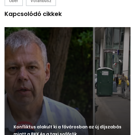
Uber
Volánbusz
Kapcsolódó cikkek
Konfliktus alakult ki a fővárosban az új díjszabás
miatt a BKK és a taxi sofőrök…