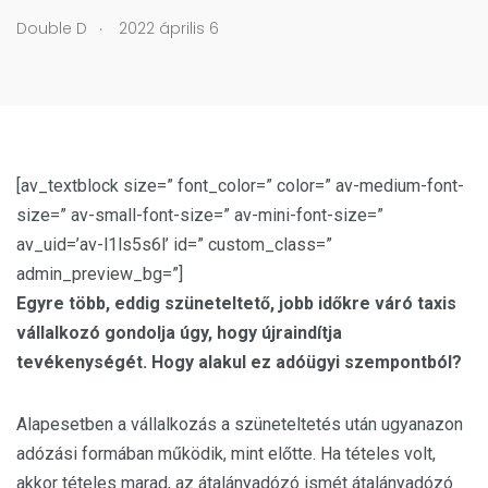
.
Double D
2022 április 6
[av_textblock size=” font_color=” color=” av-medium-font-
size=” av-small-font-size=” av-mini-font-size=”
av_uid=’av-l1ls5s6l’ id=” custom_class=”
admin_preview_bg=”]
Egyre több, eddig szüneteltető, jobb időkre váró taxis
vállalkozó gondolja úgy, hogy újraindítja
tevékenységét. Hogy alakul ez adóügyi szempontból?
Alapesetben a vállalkozás a szüneteltetés után ugyanazon
adózási formában működik, mint előtte. Ha tételes volt,
akkor tételes marad, az átalányadózó ismét átalányadózó