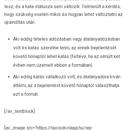
lesz, és a kata státusza sem változik. Felmerült a kérdés,
hogy szükség esetén mikor és hogyan lehet változtatni az
újraindítás után.
Aki eddig tételes adózásban vagy átalányadózásban
volt és katás szeretne lenni, az ennek bejelentését
követő hónaptól lehet katás (feltéve, ha az elmúlt két
évben nem üzemelt ebben a formában)
Aki eddig katás vállalkozó volt, és átalányadóra kíván
áttérni, az a bejelentést követő hónaptól választhatja
ezt a formát.
[/av_textblock]
[av_image src=’https://taxisokvilaga.hu/wp-