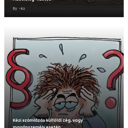
By
-ko
Kézi számlázás külföldi cég, vagy
magánszemély esetén