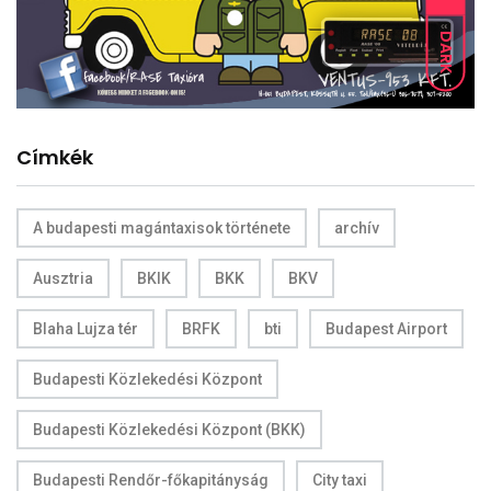
DARK
Címkék
A budapesti magántaxisok története
archív
Ausztria
BKIK
BKK
BKV
Blaha Lujza tér
BRFK
bti
Budapest Airport
Budapesti Közlekedési Központ
Budapesti Közlekedési Központ (BKK)
Budapesti Rendőr-főkapitányság
City taxi