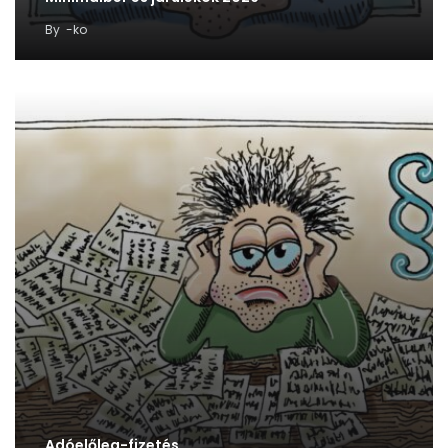
By
-ko
Adóelőleg-fizetés