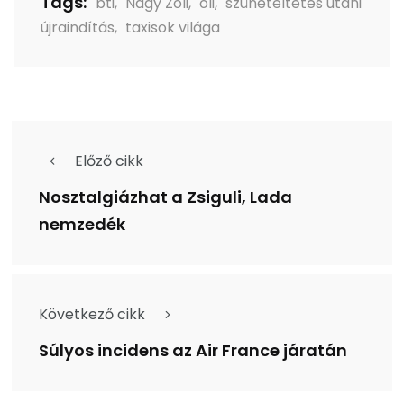
Tags:
bti
,
Nagy Zoli
,
oli
,
szüneteltetés utáni
újraindítás
,
taxisok világa
Előző cikk
Nosztalgiázhat a Zsiguli, Lada
nemzedék
Következő cikk
Súlyos incidens az Air France járatán