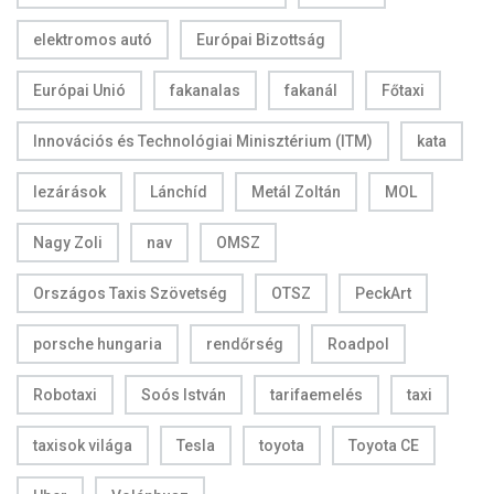
elektromos autó
Európai Bizottság
Európai Unió
fakanalas
fakanál
Főtaxi
Innovációs és Technológiai Minisztérium (ITM)
kata
lezárások
Lánchíd
Metál Zoltán
MOL
Nagy Zoli
nav
OMSZ
Országos Taxis Szövetség
OTSZ
PeckArt
porsche hungaria
rendőrség
Roadpol
Robotaxi
Soós István
tarifaemelés
taxi
taxisok világa
Tesla
toyota
Toyota CE