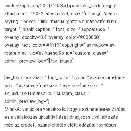
content/uploads/2021/10/Budapestfolia_hirdetes.jpg’
attachment=’19022′ attachment_size=’full’ align=’center’
styling=” hover=” link=’manually,http://budapestfolia.hu’
target=’_blank’ caption=” font_size=” appearance=”
overlay_opacity=’0.4′ overlay_color=’#000000′
overlay_text_color=’#ffffff’ copyright=” animation=’av-
rotateIn’ av_uid=’av-kuehcr9o’ id=” custom_class=”
admin_preview_bg=”][/av_image]
[av_textblock size=” font_color=” color=” av-medium-font-
size=” av-small-font-size=” av-mini-font-size=”
av_uid=’av-l1ls9na2′ id=” custom_class=”
admin_preview_bg=”]
Mindkét variációra vonatkozik, hogy a szüneteltetés zárása
és a vállalkozás újraaktiválása hónapjában a vállalkozás
még az eredeti, szüneteltetés előtti adózási formában