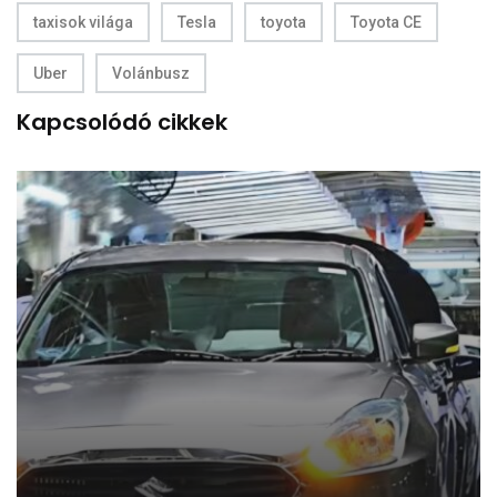
taxisok világa
Tesla
toyota
Toyota CE
Uber
Volánbusz
Kapcsolódó cikkek