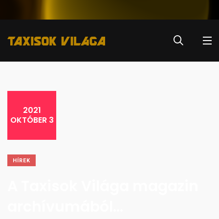
2021
OKTÓBER 3
HÍREK
A Taxisok Világa magazin
archívumából…