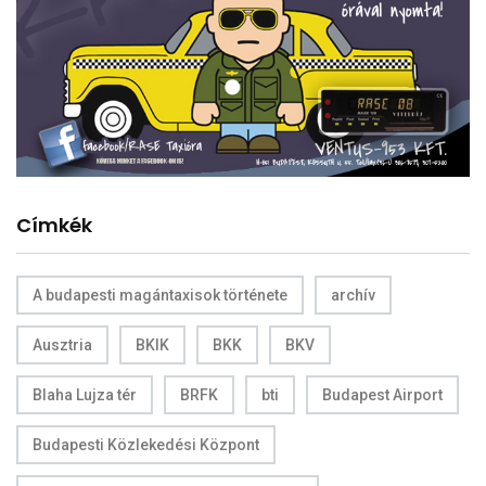
Címkék
A budapesti magántaxisok története
archív
Ausztria
BKIK
BKK
BKV
Blaha Lujza tér
BRFK
bti
Budapest Airport
Budapesti Közlekedési Központ