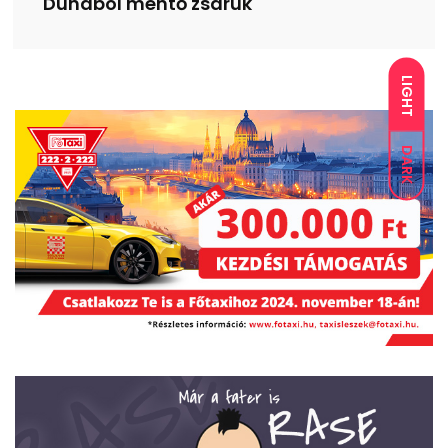
Dunából mentő zsaruk
LIGHT
DARK