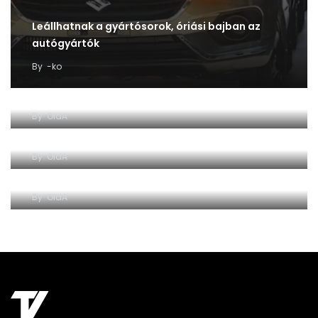
Leállhatnak a gyártósorok, óriási bajban az
autógyártók
By
-ko
A Taxisok Világa magazin archívumából…
By
OldA
A Taxisok Világa magazin archívumából…
By
OldA
A Taxisok Világa magazin archívumából…
By
OldA