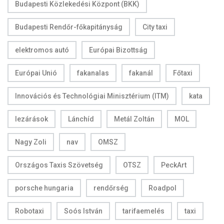
Budapesti Közlekedési Központ (BKK)
Budapesti Rendőr-főkapitányság
City taxi
elektromos autó
Európai Bizottság
Európai Unió
fakanalas
fakanál
Főtaxi
Innovációs és Technológiai Minisztérium (ITM)
kata
lezárások
Lánchíd
Metál Zoltán
MOL
Nagy Zoli
nav
OMSZ
Országos Taxis Szövetség
OTSZ
PeckArt
porsche hungaria
rendőrség
Roadpol
Robotaxi
Soós István
tarifaemelés
taxi