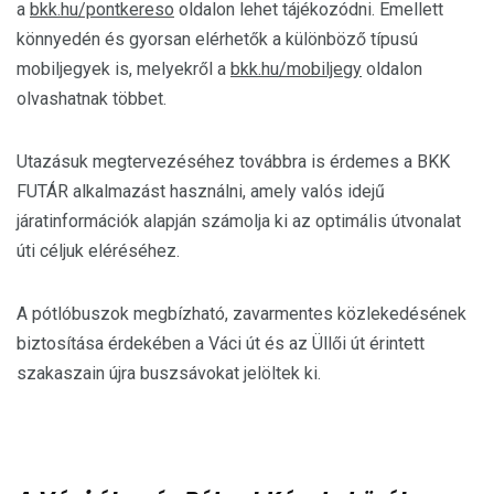
a
bkk.hu/pontkereso
oldalon lehet tájékozódni. Emellett
könnyedén és gyorsan elérhetők a különböző típusú
mobiljegyek is, melyekről a
bkk.hu/mobiljegy
oldalon
olvashatnak többet.
Utazásuk megtervezéséhez továbbra is érdemes a BKK
FUTÁR alkalmazást használni, amely valós idejű
járatinformációk alapján számolja ki az optimális útvonalat
úti céljuk eléréséhez.
A pótlóbuszok megbízható, zavarmentes közlekedésének
biztosítása érdekében a Váci út és az Üllői út érintett
szakaszain újra buszsávokat jelöltek ki.