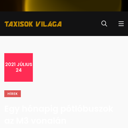
2021 JÚLIUS
24
HÍREK
Egy hónapig pótlóbuszok
az M3 vonalán