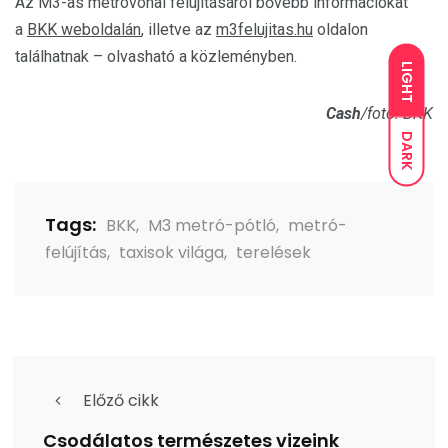
Az M3-as metróvonal felújításáról bővebb információkat
a
BKK weboldalán
, illetve az
m3felujitas.hu
oldalon
találhatnak – olvasható a közleményben.
LIGHT
Cash
/fotó: BKK
DARK
Tags:
BKK
,
M3 metró-pótló
,
metró-
felújítás
,
taxisok világa
,
terelések
Előző cikk
Csodálatos természetes vizeink