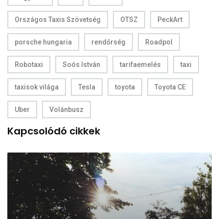
Országos Taxis Szövetség
OTSZ
PeckArt
porsche hungaria
rendőrség
Roadpol
Robotaxi
Soós István
tarifaemelés
taxi
taxisok világa
Tesla
toyota
Toyota CE
Uber
Volánbusz
Kapcsolódó cikkek