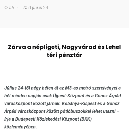
.
OldA
2021 július 24
Zárva a népligeti, Nagyvárad és Lehel
téri pénztár
Július 24-től négy héten át az M3-as metró szerelvényei a
hét minden napján csak Újpest-Központ és a Göncz Árpád
városközpont között járnak. Kőbánya-Kispest és a Göncz
Árpád városközpont között pótlóbuszokkal lehet utazni –
írja a Budapesti Közlekedési Központ (BKK)
közleményében.