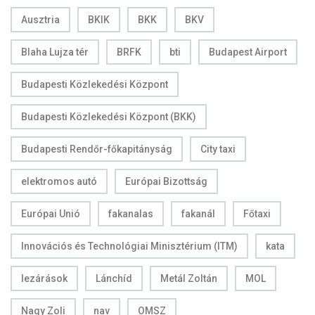
Ausztria
BKIK
BKK
BKV
Blaha Lujza tér
BRFK
bti
Budapest Airport
Budapesti Közlekedési Központ
Budapesti Közlekedési Központ (BKK)
Budapesti Rendőr-főkapitányság
City taxi
elektromos autó
Európai Bizottság
Európai Unió
fakanalas
fakanál
Főtaxi
Innovációs és Technológiai Minisztérium (ITM)
kata
lezárások
Lánchíd
Metál Zoltán
MOL
Nagy Zoli
nav
OMSZ