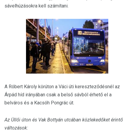
sávelhúzásokra kell számítani.
A Róbert Károly körúton a Váci úti kereszteződésnél az
Árpád híd irányában csak a belső sávból érhető el a
belváros és a Kacsóh Pongrác út.
Az Üllői úton és Vak Bottyán utcában közlekedőket érintő
változások: