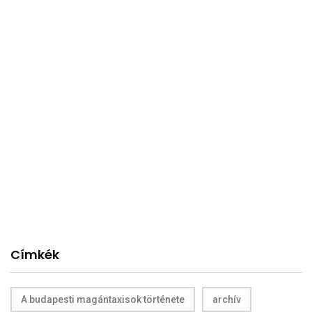
Címkék
A budapesti magántaxisok története
archív