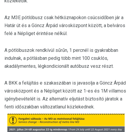
közlekedik.
Az M3E pótlóbusz csak hétköznapokon csúcsidőben jár a
Határ út és a Göncz Árpád városközpont között, a belváros
felé a Népliget érintése nélkül.
A pótlóbuszok rendkívül sűrűn, 1 percnél is gyakrabban
indulnak, a pótlásban pedig több mint 100 csuklós,
akadálymentes, légkondicionált autóbusz vesz részt.
A BKK a felújítás e szakaszában is javasolja a Göncz Árpád
városközpont és a Népliget között az 1-es és 1M villamos
igénybevételét is. Az alternatív eljutást biztosító járatok a
fenti időszakban változatlanul közlekednek.