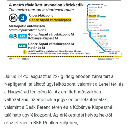
Július 24-től augusztus 22-ig ideiglenesen zárva tart a
Népligetnél található ügyfélközpont, valamint a Lehel téri és
a Nagyvárad téri pénztár. Az említett időszakban
változatlanul üzemelnek a jegy- és bérletautomaták,
valamint a Deák Ferenc téren és a Kőbánya-Kispestnél
található ügyfélközpont. Az értékesítési helyszínekről
részletesen a BKK Pontkeresőjében,