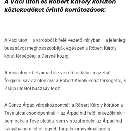
A Váci úton és Róbert Károly körúton
közlekedőket érintő korlátozások:
A Váci úton – a városból kifelé vezető irányban – a jelenlegi
buszsávot meghosszabbítják egészen a Róbert Károly
körút térségéig, a Déryné közig.
A Váci úton a belváros felé vezető oldalon, a szélső
forgalmi sáv szintén már a Róbert Károly körút térségétől, a
Zsilip utcától buszsáv lesz.
A Göncz Árpád városközpontnál, a Róbert Károly körúton a
Teve utcai csomópontnál – az Árpád híd felől érkezőknek –
sem balra a Teve utcába, sem visszafordulni az Árpád híd
irányába nem lehet, egyéb forgalmi irányoknál pedig