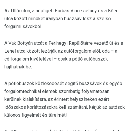
Az Üllői úton, a népligeti Borbás Vince sétány és a Kőér
utca között mindkét irányban buszsáv lesz a szélső
forgalmi sávokból.
A Vak Bottyán utcát a Ferihegyi Repülőtérre vezető út és a
Lehel utca között lezárják az autóforgalom elől, oda – a
célforgalom kivételével – csak a pótló autóbuszok
hajthatnak be.
A pótlóbuszok közlekedését segítő buszsávok és egyéb
forgalomtechnikai elemek szombatig folyamatosan
kerülnek kialakításra, az érintett helyszíneken ezért
időszakos korlátozásokra kell számítani, kérjük az autósok
különös figyelmét és türelmét!