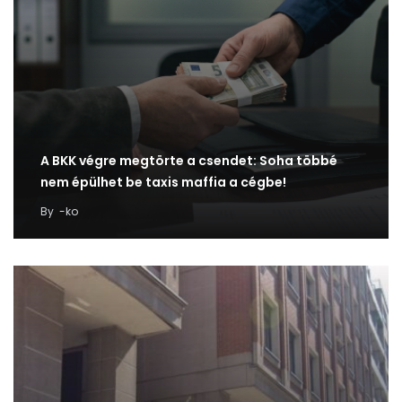
A BKK végre megtörte a csendet: Soha többé
nem épülhet be taxis maffia a cégbe!
By
-ko