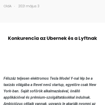
.
OldA
2021 május 3
Konkurencia az Ubernek és a Lyftnak
Félszáz teljesen elektromos Tesla Model Y-nal lép be a
taxizás világába a Revel nevű startup, egyelőre csak New
York-ban. Saját sofőrök alkalmazásával, önálló
applikációval és prémium-szolgáltatásokkal indulnak.
Ambiciózus céljaik vannak, ugyanis le akarják nyomni az