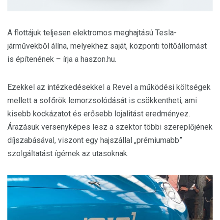
A flottájuk teljesen elektromos meghajtású Tesla-
járművekből állna, melyekhez saját, központi töltőállomást
is építenének – írja a haszon.hu.
Ezekkel az intézkedésekkel a Revel a működési költségek
mellett a sofőrök lemorzsolódását is csökkentheti, ami
kisebb kockázatot és erősebb lojalitást eredményez.
Árazásuk versenyképes lesz a szektor többi szereplőjének
díjszabásával, viszont egy hajszállal „prémiumabb”
szolgáltatást ígérnek az utasoknak.