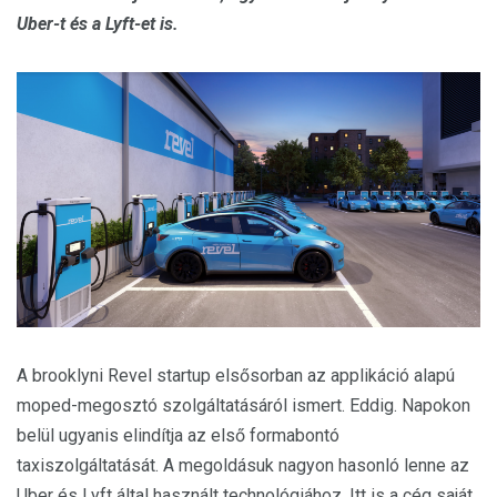
Uber-t és a Lyft-et is.
A brooklyni Revel startup elsősorban az applikáció alapú
moped-megosztó szolgáltatásáról ismert. Eddig. Napokon
belül ugyanis elindítja az első formabontó
taxiszolgáltatását. A megoldásuk nagyon hasonló lenne az
Uber és Lyft által használt technológiához. Itt is a cég saját