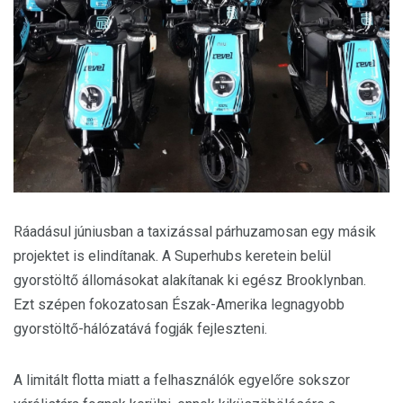
Ráadásul júniusban a taxizással párhuzamosan egy másik
projektet is elindítanak. A Superhubs keretein belül
gyorstöltő állomásokat alakítanak ki egész Brooklynban.
Ezt szépen fokozatosan Észak-Amerika legnagyobb
gyorstöltő-hálózatává fogják fejleszteni.
A limitált flotta miatt a felhasználók egyelőre sokszor