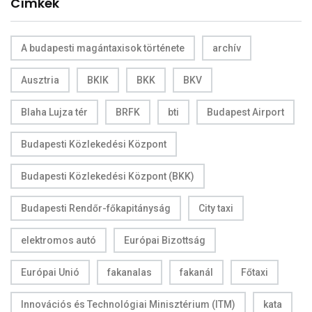
Címkék
A budapesti magántaxisok története
archív
Ausztria
BKIK
BKK
BKV
Blaha Lujza tér
BRFK
bti
Budapest Airport
Budapesti Közlekedési Központ
Budapesti Közlekedési Központ (BKK)
Budapesti Rendőr-főkapitányság
City taxi
elektromos autó
Európai Bizottság
Európai Unió
fakanalas
fakanál
Főtaxi
Innovációs és Technológiai Minisztérium (ITM)
kata