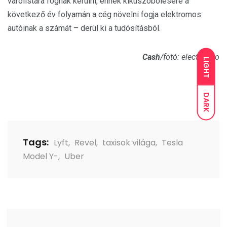
várólistára fognak kerülni, ennek kiküszöbölésére a
következő év folyamán a cég növelni fogja elektromos
autóinak a számát – derül ki a tudósításból.
Cash
/fotó: electrek.co
LIGHT
DARK
Tags:
Lyft
,
Revel
,
taxisok világa
,
Tesla
Model Y-
,
Uber