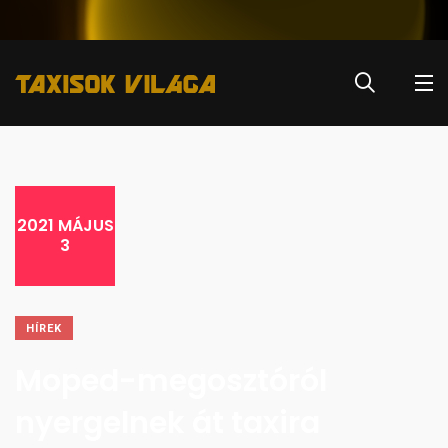
2021 MÁJUS
3
HÍREK
Moped-megosztóról
nyergelnek át taxira