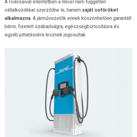
A riválisaival ellentétben a Revel nem független
vállalkozókkal szerződne le, hanem
saját sofőröket
alkalmazna
. A járművezetők ennek köszönhetően garantált
bérre, fizetett szabadságra, egészségbiztosításra és
egyéb juttatásokra lesznek jogosultak.