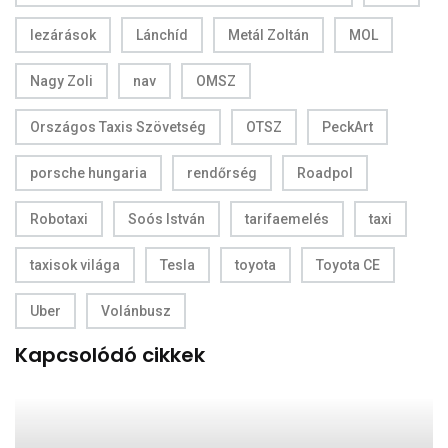
lezárások
Lánchíd
Metál Zoltán
MOL
Nagy Zoli
nav
OMSZ
Országos Taxis Szövetség
OTSZ
PeckArt
porsche hungaria
rendőrség
Roadpol
Robotaxi
Soós István
tarifaemelés
taxi
taxisok világa
Tesla
toyota
Toyota CE
Uber
Volánbusz
Kapcsolódó cikkek