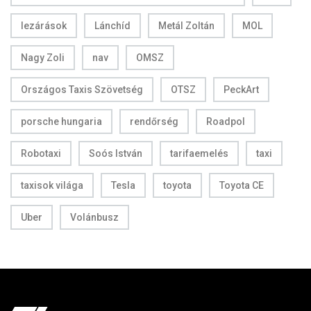
lezárások
Lánchíd
Metál Zoltán
MOL
Nagy Zoli
nav
OMSZ
Országos Taxis Szövetség
OTSZ
PeckArt
porsche hungaria
rendőrség
Roadpol
Robotaxi
Soós István
tarifaemelés
taxi
taxisok világa
Tesla
toyota
Toyota CE
Uber
Volánbusz