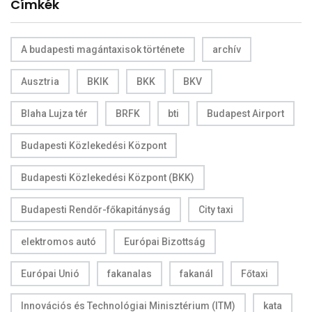
Címkék
A budapesti magántaxisok története
archív
Ausztria
BKIK
BKK
BKV
Blaha Lujza tér
BRFK
bti
Budapest Airport
Budapesti Közlekedési Központ
Budapesti Közlekedési Központ (BKK)
Budapesti Rendőr-főkapitányság
City taxi
elektromos autó
Európai Bizottság
Európai Unió
fakanalas
fakanál
Főtaxi
Innovációs és Technológiai Minisztérium (ITM)
kata