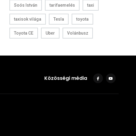
Soós István
tarifaemelés
taxi
taxisok világa
Tesla
toyota
Toyota CE
Uber
Volánbusz
Közösségi média