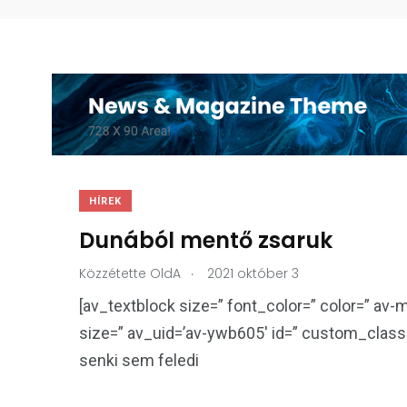
HÍREK
Dunából mentő zsaruk
.
Közzétette
OldA
2021 október 3
[av_textblock size=” font_color=” color=” av-
size=” av_uid=’av-ywb605′ id=” custom_class
senki sem feledi