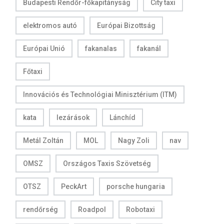
Budapesti Rendőr-főkapitányság
City taxi
elektromos autó
Európai Bizottság
Európai Unió
fakanalas
fakanál
Főtaxi
Innovációs és Technológiai Minisztérium (ITM)
kata
lezárások
Lánchíd
Metál Zoltán
MOL
Nagy Zoli
nav
OMSZ
Országos Taxis Szövetség
OTSZ
PeckArt
porsche hungaria
rendőrség
Roadpol
Robotaxi