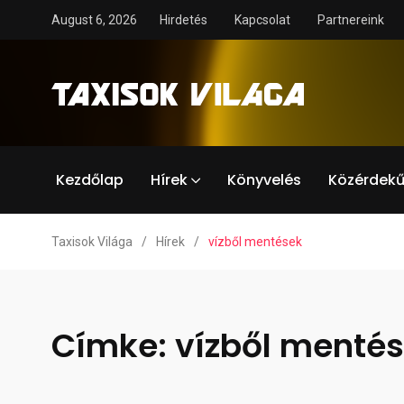
August 6, 2026
Hirdetés
Kapcsolat
Partnereink
Kezdőlap
Hírek
Könyvelés
Közérdekű
Taxisok Világa
/
Hírek
/
vízből mentések
Címke:
vízből menté