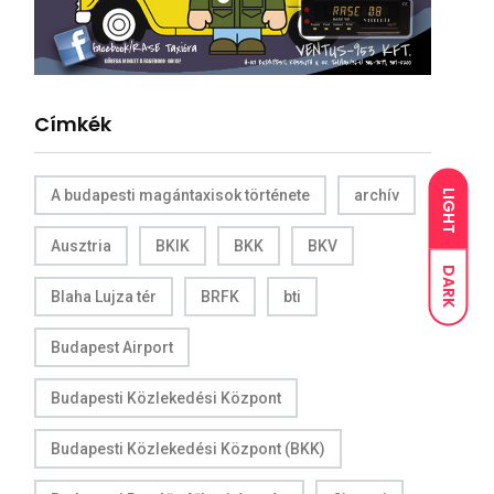
Címkék
A budapesti magántaxisok története
archív
LIGHT
Ausztria
BKIK
BKK
BKV
DARK
Blaha Lujza tér
BRFK
bti
Budapest Airport
Budapesti Közlekedési Központ
Budapesti Közlekedési Központ (BKK)