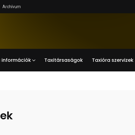
Archívum
 információk
Taxitársaságok
Taxióra szervizek
sek