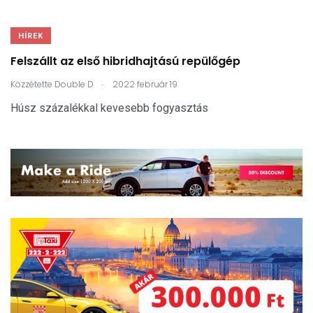
HÍREK
Felszállt az első hibridhajtású repülőgép
.
Közzétette
Double D
2022 február 19
Húsz százalékkal kevesebb fogyasztás