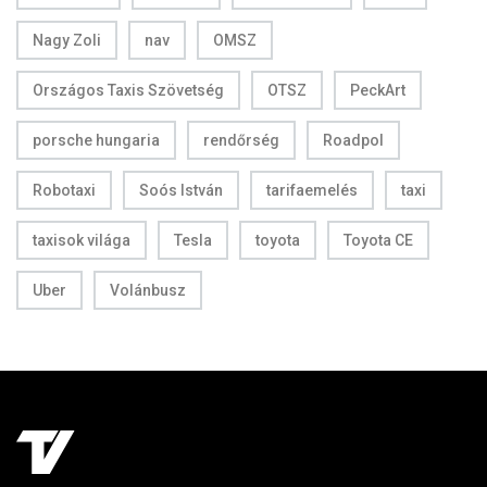
Nagy Zoli
nav
OMSZ
Országos Taxis Szövetség
OTSZ
PeckArt
porsche hungaria
rendőrség
Roadpol
Robotaxi
Soós István
tarifaemelés
taxi
taxisok világa
Tesla
toyota
Toyota CE
Uber
Volánbusz