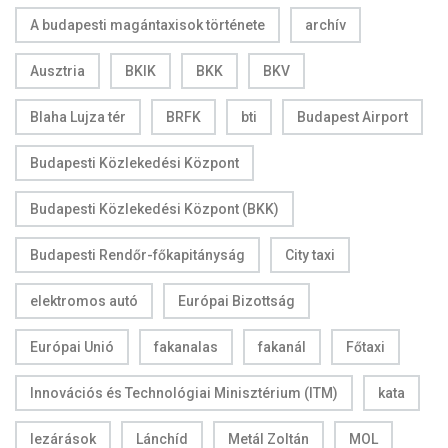
A budapesti magántaxisok története
archív
Ausztria
BKIK
BKK
BKV
Blaha Lujza tér
BRFK
bti
Budapest Airport
Budapesti Közlekedési Központ
Budapesti Közlekedési Központ (BKK)
Budapesti Rendőr-főkapitányság
City taxi
elektromos autó
Európai Bizottság
Európai Unió
fakanalas
fakanál
Főtaxi
Innovációs és Technológiai Minisztérium (ITM)
kata
lezárások
Lánchíd
Metál Zoltán
MOL