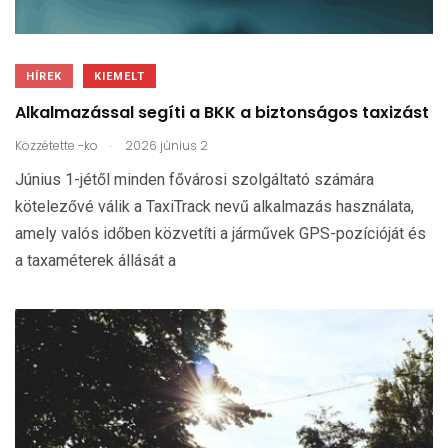
HÍREK
KIEMELT
Alkalmazással segíti a BKK a biztonságos taxizást
.
Közzétette
-ko
2026 június 2
Június 1-jétől minden fővárosi szolgáltató számára
kötelezővé válik a TaxiTrack nevű alkalmazás használata,
amely valós időben közvetíti a járművek GPS-pozícióját és
a taxaméterek állását a