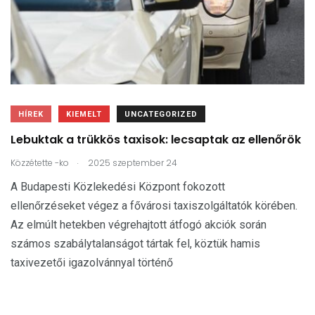
HÍREK
KIEMELT
UNCATEGORIZED
Lebuktak a trükkös taxisok: lecsaptak az ellenőrök
.
Közzétette
-ko
2025 szeptember 24
A Budapesti Közlekedési Központ fokozott
ellenőrzéseket végez a fővárosi taxiszolgáltatók körében.
Az elmúlt hetekben végrehajtott átfogó akciók során
számos szabálytalanságot tártak fel, köztük hamis
taxivezetői igazolvánnyal történő