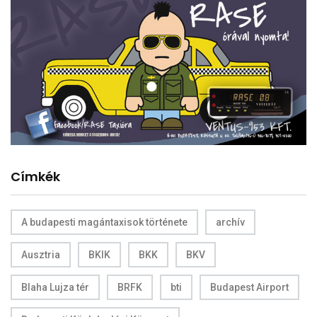
Címkék
A budapesti magántaxisok története
archív
Ausztria
BKIK
BKK
BKV
Blaha Lujza tér
BRFK
bti
Budapest Airport