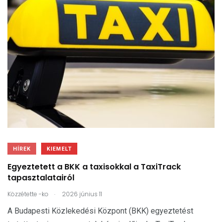
HÍREK
KIEMELT
Egyeztetett a BKK a taxisokkal a TaxiTrack
tapasztalatairól
.
Közzétette
-ko
2026 június 11
A Budapesti Közlekedési Központ (BKK) egyeztetést