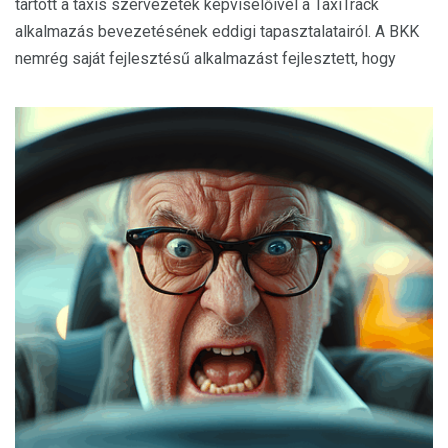
tartott a taxis szervezetek képviselőivel a TaxiTrack
alkalmazás bevezetésének eddigi tapasztalatairól. A BKK
nemrég saját fejlesztésű alkalmazást fejlesztett, hogy