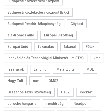
Budapesti Közlekedési Központ
Budapesti Közlekedési Központ (BKK)
Budapesti Rendőr-főkapitányság
City taxi
elektromos autó
Európai Bizottság
Európai Unió
fakanalas
fakanál
Főtaxi
Innovációs és Technológiai Minisztérium (ITM)
kata
lezárások
Lánchíd
Metál Zoltán
MOL
Nagy Zoli
nav
OMSZ
Országos Taxis Szövetség
OTSZ
PeckArt
porsche hungaria
rendőrség
Roadpol