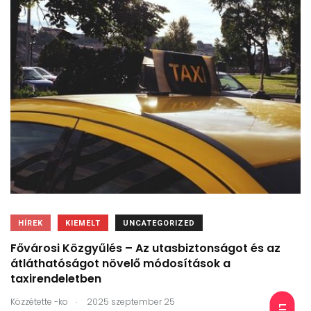
HÍREK
KIEMELT
UNCATEGORIZED
Fővárosi Közgyűlés – Az utasbiztonságot és az
átláthatóságot növelő módosítások a
taxirendeletben
.
Közzétette
-ko
2025 szeptember 25