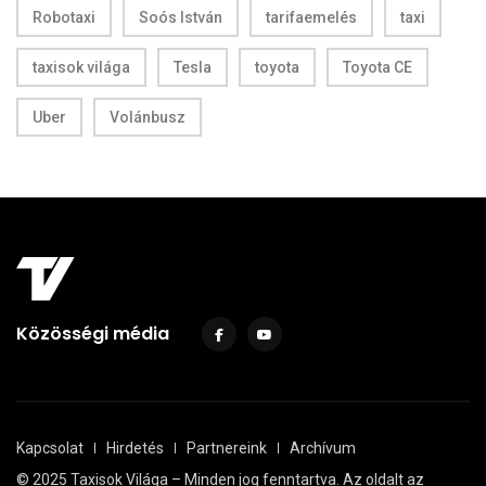
Robotaxi
Soós István
tarifaemelés
taxi
taxisok világa
Tesla
toyota
Toyota CE
Uber
Volánbusz
Közösségi média
Kapcsolat
Hirdetés
Partnereink
Archívum
© 2025 Taxisok Világa – Minden jog fenntartva. Az oldalt az