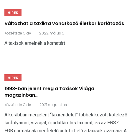
HÍREK
Változhat a taxikra vonatkozó életkor korlátozás
.
Közzétette
OldA
2022 május 5
A taxisok emelnék a korhatárt
HÍREK
1993-ban jelent meg a Taxisok Világa
magazinban…
.
Közzétette
OldA
2021 augusztus 1
A korábban megjelent “taxirendelet” többek között kötelező
tanfolyamot, vizsgát, új adattárolós taxiórát, és az ENSZ
EGB normáknak megfelelő autót írt elő a taxisok számára. A