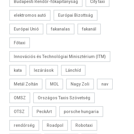
Budapesti Rendőr-főkapitányság
City taxi
elektromos autó
Európai Bizottság
Európai Unió
fakanalas
fakanál
Főtaxi
Innovációs és Technológiai Minisztérium (ITM)
kata
lezárások
Lánchíd
Metál Zoltán
MOL
Nagy Zoli
nav
OMSZ
Országos Taxis Szövetség
OTSZ
PeckArt
porsche hungaria
rendőrség
Roadpol
Robotaxi