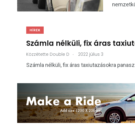
nemzetköz
HÍREK
Számla nélküli, fix áras taxi
.
Közzétette
Double D
2022 július 3
Számla nélküli, fix áras taxiutazásokra panas