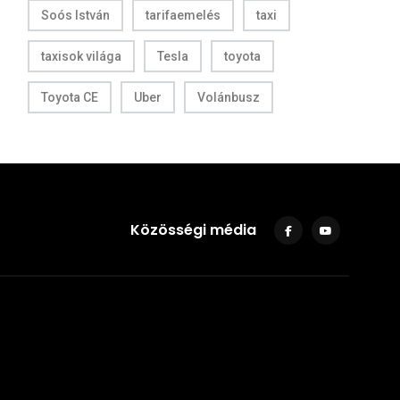
Soós István
tarifaemelés
taxi
taxisok világa
Tesla
toyota
Toyota CE
Uber
Volánbusz
Közösségi média