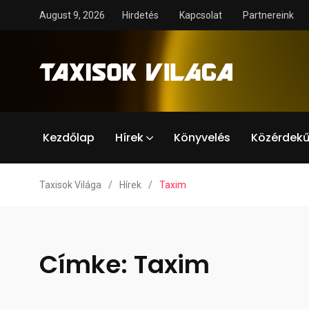
August 9, 2026
Hirdetés
Kapcsolat
Partnereink
Kezdőlap
Hírek
Könyvelés
Közérdekű
Taxisok Világa
/
Hírek
/
Taxim
Címke:
Taxim