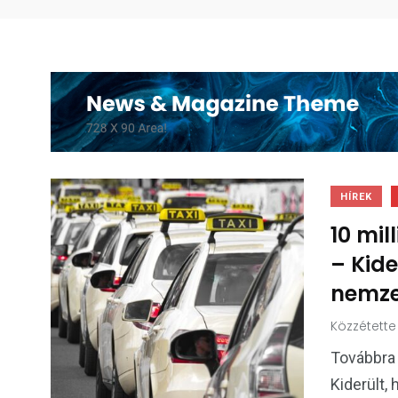
HÍREK
10 mil
– Kide
nemze
Közzétette
Továbbra 
Kiderült,