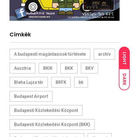
Címkék
A budapesti magántaxisok története
archív
LIGHT
Ausztria
BKIK
BKK
BKV
DARK
Blaha Lujza tér
BRFK
bti
Budapest Airport
Budapesti Közlekedési Központ
Budapesti Közlekedési Központ (BKK)