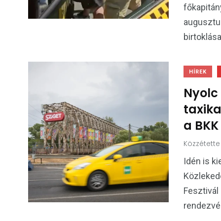
főkapitán
augusztus
birtoklás
HÍREK
Nyolc 
taxika
a BKK
Közzétette
Idén is k
Közlekedé
Fesztivál 
rendezvén