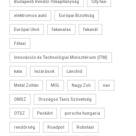
Budapesti Rendőr-főkapitányság
City taxi
elektromos autó
Európai Bizottság
Európai Unió
fakanalas
fakanál
Főtaxi
Innovációs és Technológiai Minisztérium (ITM)
kata
lezárások
Lánchíd
Metál Zoltán
MOL
Nagy Zoli
nav
OMSZ
Országos Taxis Szövetség
OTSZ
PeckArt
porsche hungaria
rendőrség
Roadpol
Robotaxi