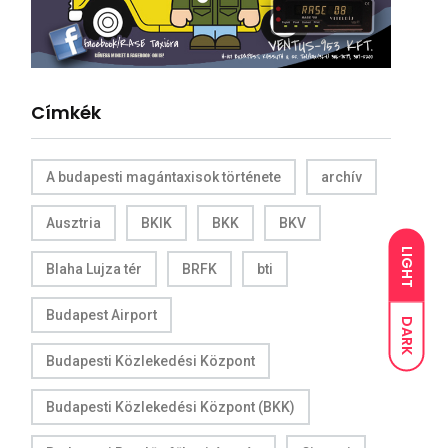
Címkék
A budapesti magántaxisok története
archív
Ausztria
BKIK
BKK
BKV
LIGHT
Blaha Lujza tér
BRFK
bti
Budapest Airport
DARK
Budapesti Közlekedési Központ
Budapesti Közlekedési Központ (BKK)