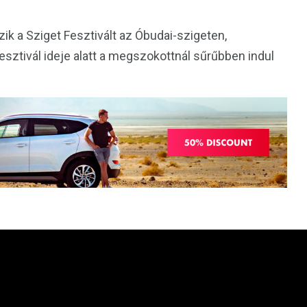
ik a Sziget Fesztivált az Óbudai-szigeten,
sztivál ideje alatt a megszokottnál sűrűbben indul