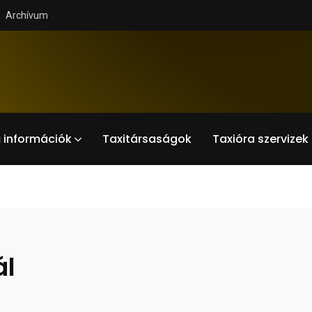
Archívum
 információk
Taxitársaságok
Taxióra szervizek
ál