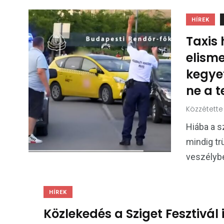
HÍREK
Taxis
elisme
kegye
ne a t
Közzétette
Hiába a s
mindig tr
veszélybe
HÍREK
Közlekedés a Sziget Fesztivál 