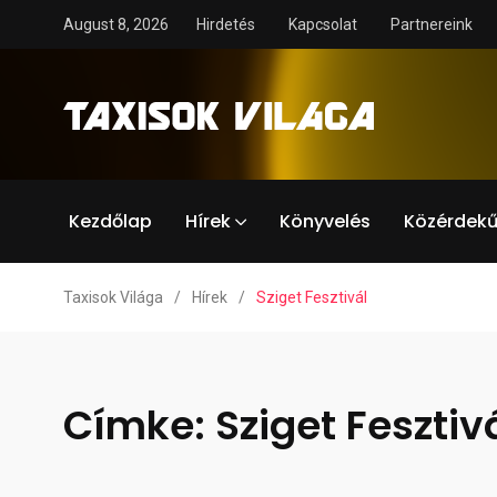
August 8, 2026
Hirdetés
Kapcsolat
Partnereink
Kezdőlap
Hírek
Könyvelés
Közérdekű
Taxisok Világa
/
Hírek
/
Sziget Fesztivál
Címke:
Sziget Fesztiv