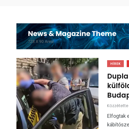
HÍREK
Dupla 
külföl
Budap
Közzétette
Elfogtak e
kábítósze