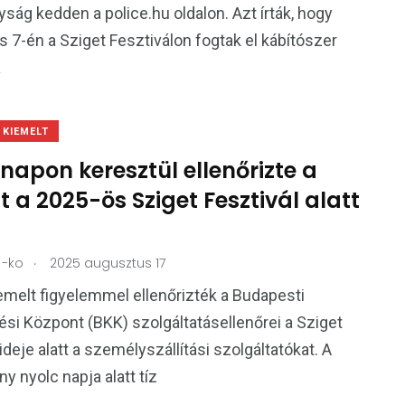
yság kedden a police.hu oldalon. Azt írták, hogy
 7-én a Sziget Fesztiválon fogtak el kábítószer
a
KIEMELT
napon keresztül ellenőrizte a
t a 2025-ös Sziget Fesztivál alatt
.
-ko
2025 augusztus 17
iemelt figyelemmel ellenőrizték a Budapesti
si Központ (BKK) szolgáltatásellenőrei a Sziget
ideje alatt a személyszállítási szolgáltatókat. A
y nyolc napja alatt tíz