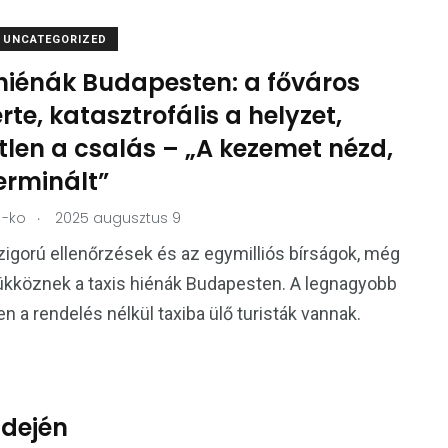
UNCATEGORIZED
 hiénák Budapesten: a főváros
rte, katasztrofális a helyzet,
tlen a csalás – „A kezemet nézd,
erminált”
.
-ko
2025 augusztus 9
zigorú ellenőrzések és az egymilliós bírságok, még
ükköznek a taxis hiénák Budapesten. A legnagyobb
n a rendelés nélkül taxiba ülő turisták vannak.
idején