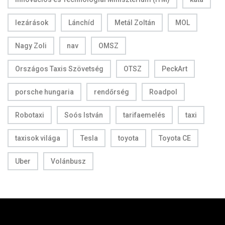
lezárások
Lánchíd
Metál Zoltán
MOL
Nagy Zoli
nav
OMSZ
Országos Taxis Szövetség
OTSZ
PeckArt
porsche hungaria
rendőrség
Roadpol
Robotaxi
Soós István
tarifaemelés
taxi
taxisok világa
Tesla
toyota
Toyota CE
Uber
Volánbusz