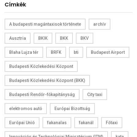
Címkék
A budapesti magántaxisok története
archív
Ausztria
BKIK
BKK
BKV
Blaha Lujza tér
BRFK
bti
Budapest Airport
Budapesti Közlekedési Központ
Budapesti Közlekedési Központ (BKK)
Budapesti Rendőr-főkapitányság
City taxi
elektromos autó
Európai Bizottság
Európai Unió
fakanalas
fakanál
Főtaxi
Innovációs és Technológiai Minisztérium (ITM)
kata