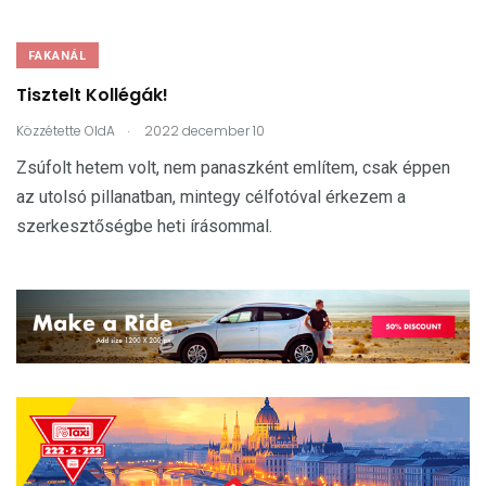
FAKANÁL
Tisztelt Kollégák!
.
Közzétette
OldA
2022 december 10
Zsúfolt hetem volt, nem panaszként említem, csak éppen
az utolsó pillanatban, mintegy célfotóval érkezem a
szerkesztőségbe heti írásommal.