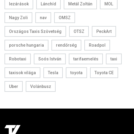
lezárások
Lánchíd
Metál Zoltán
MOL
Nagy Zoli
nav
OMSZ
Országos Taxis Szövetség
OTSZ
PeckArt
porsche hungaria
rendőrség
Roadpol
Robotaxi
Soós István
tarifaemelés
taxi
taxisok világa
Tesla
toyota
Toyota CE
Uber
Volánbusz