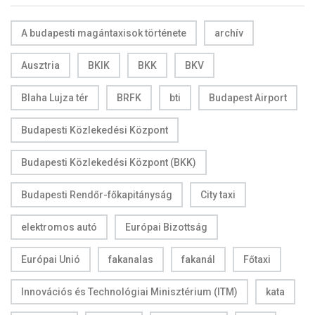
A budapesti magántaxisok története
archív
Ausztria
BKIK
BKK
BKV
Blaha Lujza tér
BRFK
bti
Budapest Airport
Budapesti Közlekedési Központ
Budapesti Közlekedési Központ (BKK)
Budapesti Rendőr-főkapitányság
City taxi
elektromos autó
Európai Bizottság
Európai Unió
fakanalas
fakanál
Főtaxi
Innovációs és Technológiai Minisztérium (ITM)
kata