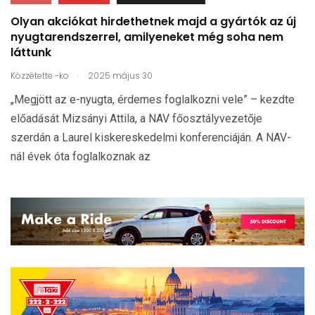
Olyan akciókat hirdethetnek majd a gyártók az új
nyugtarendszerrel, amilyeneket még soha nem
láttunk
.
Közzétette
-ko
2025 május 30
„Megjött az e-nyugta, érdemes foglalkozni vele” – kezdte
előadását Mizsányi Attila, a NAV főosztályvezetője
szerdán a Laurel kiskereskedelmi konferenciáján. A NAV-
nál évek óta foglalkoznak az