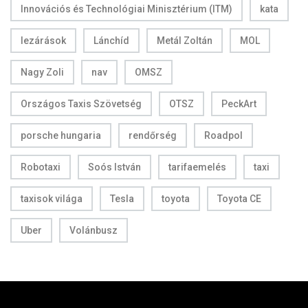
Innovációs és Technológiai Minisztérium (ITM)
kata
lezárások
Lánchíd
Metál Zoltán
MOL
Nagy Zoli
nav
OMSZ
Országos Taxis Szövetség
OTSZ
PeckArt
porsche hungaria
rendőrség
Roadpol
Robotaxi
Soós István
tarifaemelés
taxi
taxisok világa
Tesla
toyota
Toyota CE
Uber
Volánbusz