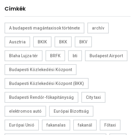
Címkék
A budapesti magántaxisok története
archív
Ausztria
BKIK
BKK
BKV
Blaha Lujza tér
BRFK
bti
Budapest Airport
Budapesti Közlekedési Központ
Budapesti Közlekedési Központ (BKK)
Budapesti Rendőr-főkapitányság
City taxi
elektromos autó
Európai Bizottság
Európai Unió
fakanalas
fakanál
Főtaxi