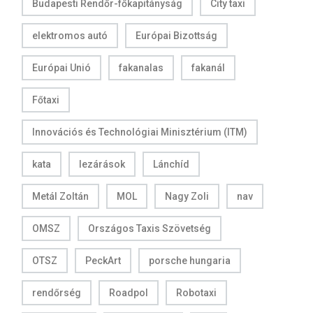
Budapesti Rendőr-főkapitányság
City taxi
elektromos autó
Európai Bizottság
Európai Unió
fakanalas
fakanál
Főtaxi
Innovációs és Technológiai Minisztérium (ITM)
kata
lezárások
Lánchíd
Metál Zoltán
MOL
Nagy Zoli
nav
OMSZ
Országos Taxis Szövetség
OTSZ
PeckArt
porsche hungaria
rendőrség
Roadpol
Robotaxi