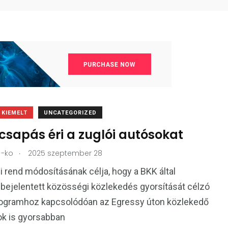
KIEMELT
UNCATEGORIZED
csapás éri a zuglói autósokat
.
-ko
2025 szeptember 28
i rend módosításának célja, hogy a BKK által
bejelentett közösségi közlekedés gyorsítását célzó
rogramhoz kapcsolódóan az Egressy úton közlekedő
ok is gyorsabban