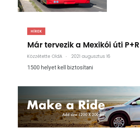
HÍREK
Már tervezik a Mexikói úti P
.
Közzétette
OldA
2021 augusztus 16
1500 helyet kell biztosítani