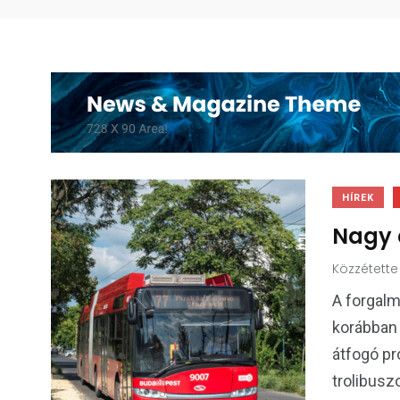
HÍREK
Nagy 
Közzétette
A forgalm
korábban 
átfogó p
trolibusz