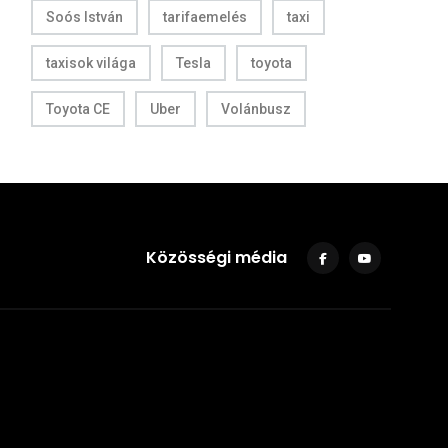
Soós István
tarifaemelés
taxi
taxisok világa
Tesla
toyota
Toyota CE
Uber
Volánbusz
Közösségi média