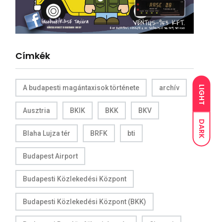
Címkék
A budapesti magántaxisok története
archív
LIGHT
Ausztria
BKIK
BKK
BKV
DARK
Blaha Lujza tér
BRFK
bti
Budapest Airport
Budapesti Közlekedési Központ
Budapesti Közlekedési Központ (BKK)