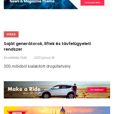
HÍREK
Saját generátorok, liftek és távfelügyeleti
rendszer
.
Közzétette
OldA
2021 június 18
300 millióból kialakított drogültetvény