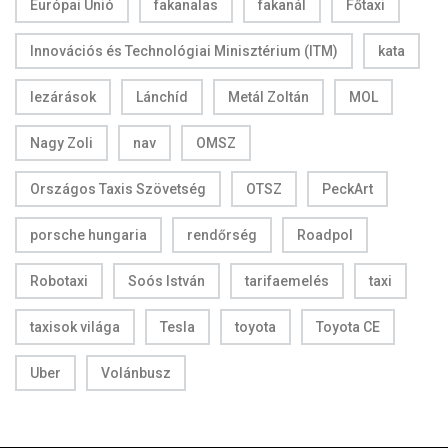
Európai Unió
fakanalas
fakanál
Főtaxi
Innovációs és Technológiai Minisztérium (ITM)
kata
lezárások
Lánchíd
Metál Zoltán
MOL
Nagy Zoli
nav
OMSZ
Országos Taxis Szövetség
OTSZ
PeckArt
porsche hungaria
rendőrség
Roadpol
Robotaxi
Soós István
tarifaemelés
taxi
taxisok világa
Tesla
toyota
Toyota CE
Uber
Volánbusz