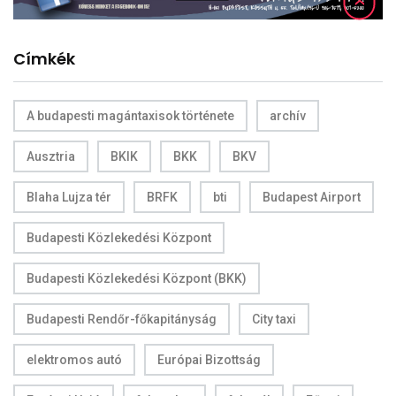
Címkék
A budapesti magántaxisok története
archív
Ausztria
BKIK
BKK
BKV
Blaha Lujza tér
BRFK
bti
Budapest Airport
Budapesti Közlekedési Központ
Budapesti Közlekedési Központ (BKK)
Budapesti Rendőr-főkapitányság
City taxi
elektromos autó
Európai Bizottság