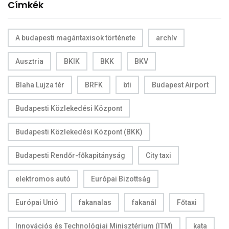
Címkék
A budapesti magántaxisok története
archív
Ausztria
BKIK
BKK
BKV
Blaha Lujza tér
BRFK
bti
Budapest Airport
Budapesti Közlekedési Központ
Budapesti Közlekedési Központ (BKK)
Budapesti Rendőr-főkapitányság
City taxi
elektromos autó
Európai Bizottság
Európai Unió
fakanalas
fakanál
Főtaxi
Innovációs és Technológiai Minisztérium (ITM)
kata