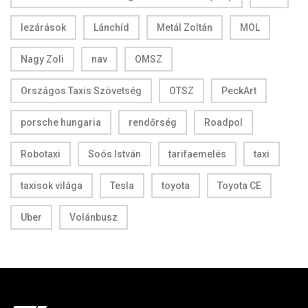
lezárások
Lánchíd
Metál Zoltán
MOL
Nagy Zoli
nav
OMSZ
Országos Taxis Szövetség
OTSZ
PeckArt
porsche hungaria
rendőrség
Roadpol
Robotaxi
Soós István
tarifaemelés
taxi
taxisok világa
Tesla
toyota
Toyota CE
Uber
Volánbusz