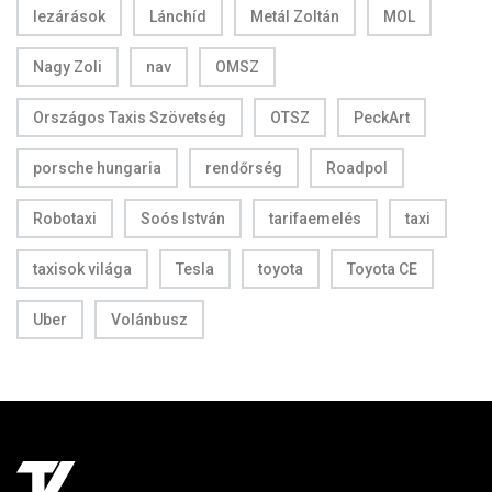
lezárások
Lánchíd
Metál Zoltán
MOL
Nagy Zoli
nav
OMSZ
Országos Taxis Szövetség
OTSZ
PeckArt
porsche hungaria
rendőrség
Roadpol
Robotaxi
Soós István
tarifaemelés
taxi
taxisok világa
Tesla
toyota
Toyota CE
Uber
Volánbusz