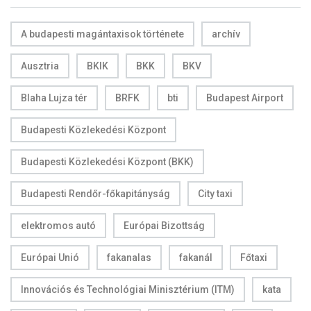
A budapesti magántaxisok története
archív
Ausztria
BKIK
BKK
BKV
Blaha Lujza tér
BRFK
bti
Budapest Airport
Budapesti Közlekedési Központ
Budapesti Közlekedési Központ (BKK)
Budapesti Rendőr-főkapitányság
City taxi
elektromos autó
Európai Bizottság
Európai Unió
fakanalas
fakanál
Főtaxi
Innovációs és Technológiai Minisztérium (ITM)
kata