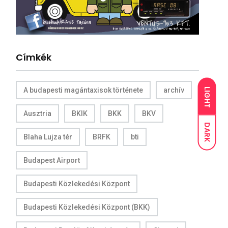
Címkék
A budapesti magántaxisok története
archív
LIGHT
Ausztria
BKIK
BKK
BKV
DARK
Blaha Lujza tér
BRFK
bti
Budapest Airport
Budapesti Közlekedési Központ
Budapesti Közlekedési Központ (BKK)