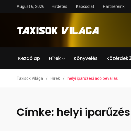
August 6, 2026
Hirdetés
Kapcsolat
Partnereink
Kezdőlap
Hírek
Könyvelés
Közérdekű
Taxisok Világa
/
Hírek
/
helyi iparűzési adó bevallás
Címke:
helyi iparűzés