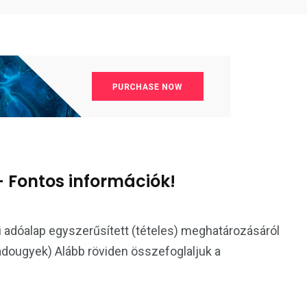
– Fontos információk!
i adóalap egyszerűsített (tételes) meghatározásáról
adougyek) Alább röviden összefoglaljuk a