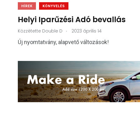
HÍREK
KÖNYVELÉS
Helyi Iparűzési Adó bevallás
.
Közzétette
Double D
2023 április 14
Új nyomtatvány, alapvető változások!