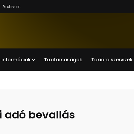
Archívum
 információk
Taxitársaságok
Taxióra szervizek
i adó bevallás