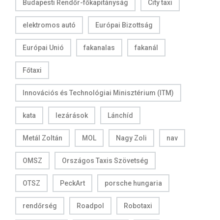
Budapesti Rendőr-főkapitányság
City taxi
elektromos autó
Európai Bizottság
Európai Unió
fakanalas
fakanál
Főtaxi
Innovációs és Technológiai Minisztérium (ITM)
kata
lezárások
Lánchíd
Metál Zoltán
MOL
Nagy Zoli
nav
OMSZ
Országos Taxis Szövetség
OTSZ
PeckArt
porsche hungaria
rendőrség
Roadpol
Robotaxi