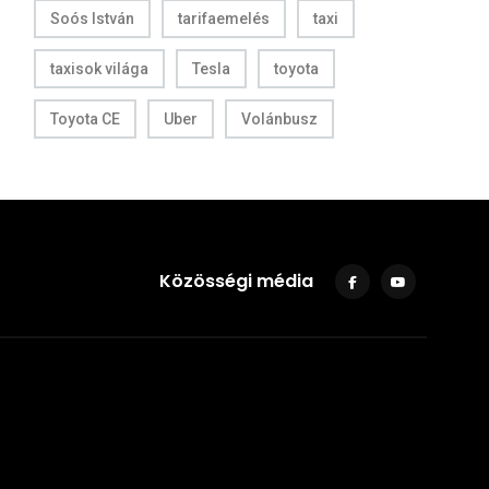
Soós István
tarifaemelés
taxi
taxisok világa
Tesla
toyota
Toyota CE
Uber
Volánbusz
Közösségi média