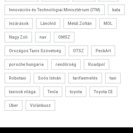
Innovációs és Technológiai Minisztérium (ITM)
kata
lezárások
Lánchíd
Metál Zoltán
MOL
Nagy Zoli
nav
OMSZ
Országos Taxis Szövetség
OTSZ
PeckArt
porsche hungaria
rendőrség
Roadpol
Robotaxi
Soós István
tarifaemelés
taxi
taxisok világa
Tesla
toyota
Toyota CE
Uber
Volánbusz