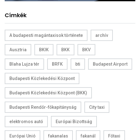
Címkék
A budapesti magántaxisok története
archív
Ausztria
BKIK
BKK
BKV
Blaha Lujza tér
BRFK
bti
Budapest Airport
Budapesti Közlekedési Központ
Budapesti Közlekedési Központ (BKK)
Budapesti Rendőr-főkapitányság
City taxi
elektromos autó
Európai Bizottság
Európai Unió
fakanalas
fakanál
Főtaxi